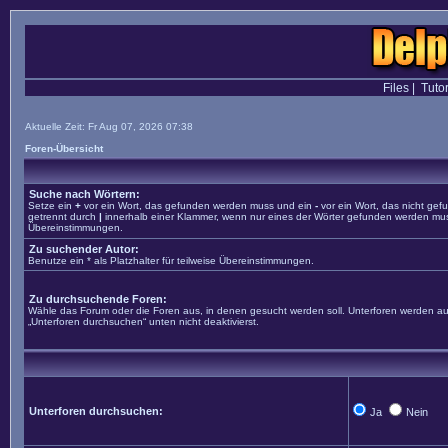
Files
|
Tutor
Aktuelle Zeit: Fr Aug 07, 2026 07:38
Foren-Übersicht
Suche nach Wörtern:
Setze ein
+
vor ein Wort, das gefunden werden muss und ein
-
vor ein Wort, das nicht ge
getrennt durch
|
innerhalb einer Klammer, wenn nur eines der Wörter gefunden werden muss. 
Übereinstimmungen.
Zu suchender Autor:
Benutze ein * als Platzhalter für teilweise Übereinstimmungen.
Zu durchsuchende Foren:
Wähle das Forum oder die Foren aus, in denen gesucht werden soll. Unterforen werden aut
„Unterforen durchsuchen“ unten nicht deaktivierst.
Unterforen durchsuchen:
Ja
Nein