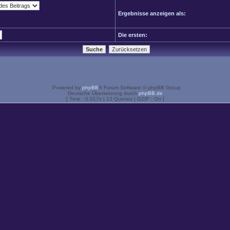
Ergebnisse anzeigen als:
Die ersten:
Powered by
phpBB
® Forum Software © phpBB Group
Deutsche Übersetzung durch
phpBB.de
[ Time : 0.017s | 12 Queries | GZIP : On ]