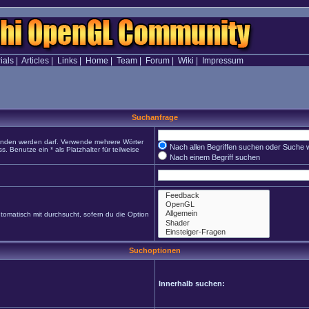
ials
|
Articles
|
Links
|
Home
|
Team
|
Forum
|
Wiki
|
Impressum
Suchanfrage
funden werden darf. Verwende mehrere Wörter
Nach allen Begriffen suchen oder Suche
Benutze ein * als Platzhalter für teilweise
Nach einem Begriff suchen
omatisch mit durchsucht, sofern du die Option
Suchoptionen
Innerhalb suchen: