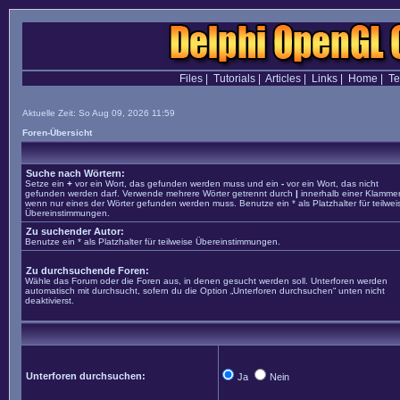
Files
|
Tutorials
|
Articles
|
Links
|
Home
|
T
Aktuelle Zeit: So Aug 09, 2026 11:59
Foren-Übersicht
Suche nach Wörtern:
Setze ein
+
vor ein Wort, das gefunden werden muss und ein
-
vor ein Wort, das nicht
gefunden werden darf. Verwende mehrere Wörter getrennt durch
|
innerhalb einer Klammer
wenn nur eines der Wörter gefunden werden muss. Benutze ein * als Platzhalter für teilwei
Übereinstimmungen.
Zu suchender Autor:
Benutze ein * als Platzhalter für teilweise Übereinstimmungen.
Zu durchsuchende Foren:
Wähle das Forum oder die Foren aus, in denen gesucht werden soll. Unterforen werden
automatisch mit durchsucht, sofern du die Option „Unterforen durchsuchen“ unten nicht
deaktivierst.
Unterforen durchsuchen:
Ja
Nein