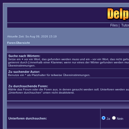
Files
|
Tutor
Aktuelle Zeit: So Aug 09, 2026 15:19
Foren-Übersicht
Suche nach Wörtern:
Setze ein
+
vor ein Wort, das gefunden werden muss und ein
-
vor ein Wort, das nicht ge
getrennt durch
|
innerhalb einer Klammer, wenn nur eines der Wörter gefunden werden muss. 
Übereinstimmungen.
Zu suchender Autor:
Benutze ein * als Platzhalter für teilweise Übereinstimmungen.
Zu durchsuchende Foren:
Wähle das Forum oder die Foren aus, in denen gesucht werden soll. Unterforen werden aut
„Unterforen durchsuchen“ unten nicht deaktivierst.
Unterforen durchsuchen:
Ja
Nein