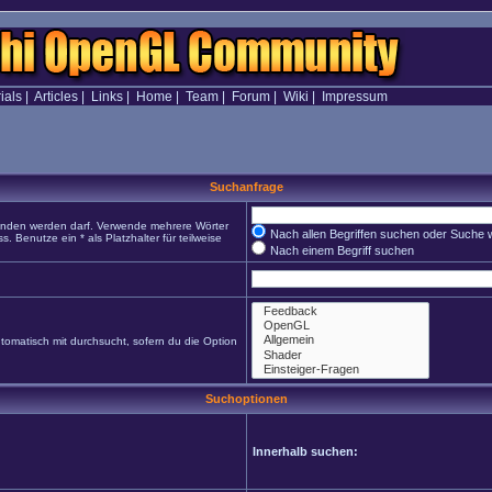
ials
|
Articles
|
Links
|
Home
|
Team
|
Forum
|
Wiki
|
Impressum
Suchanfrage
funden werden darf. Verwende mehrere Wörter
Nach allen Begriffen suchen oder Suche
Benutze ein * als Platzhalter für teilweise
Nach einem Begriff suchen
omatisch mit durchsucht, sofern du die Option
Suchoptionen
Innerhalb suchen: