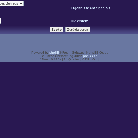
Ergebnisse anzeigen als:
Die ersten:
Powered by
phpBB
® Forum Software © phpBB Group
Deutsche Übersetzung durch
phpBB.de
[ Time : 0.013s | 14 Queries | GZIP : On ]