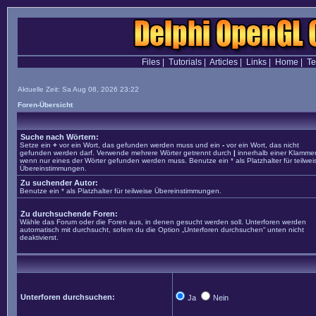
Files
|
Tutorials
|
Articles
|
Links
|
Home
|
T
Aktuelle Zeit: Sa Aug 08, 2026 23:22
Foren-Übersicht
Suche nach Wörtern:
Setze ein
+
vor ein Wort, das gefunden werden muss und ein
-
vor ein Wort, das nicht
gefunden werden darf. Verwende mehrere Wörter getrennt durch
|
innerhalb einer Klammer
wenn nur eines der Wörter gefunden werden muss. Benutze ein * als Platzhalter für teilwei
Übereinstimmungen.
Zu suchender Autor:
Benutze ein * als Platzhalter für teilweise Übereinstimmungen.
Zu durchsuchende Foren:
Wähle das Forum oder die Foren aus, in denen gesucht werden soll. Unterforen werden
automatisch mit durchsucht, sofern du die Option „Unterforen durchsuchen“ unten nicht
deaktivierst.
Unterforen durchsuchen:
Ja
Nein