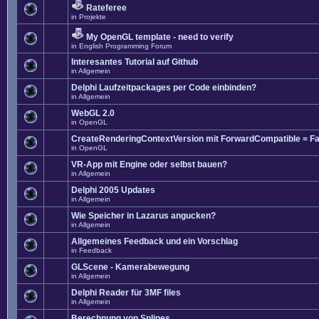
Rateferee
in
Projekte
My OpenGL template - need to verify
in
English Programming Forum
Interesantes Tutorial auf Github
in
Allgemein
Delphi Laufzeitpackages per Code einbinden?
in
Allgemein
WebGL 2.0
in
OpenGL
CreateRenderingContextVersion mit ForwardCompatible = Fa
in
OpenGL
VR-App mit Engine oder selbst bauen?
in
Allgemein
Delphi 2005 Updates
in
Allgemein
Wie Speicher in Lazarus angucken?
in
Allgemein
Allgemeines Feedback und ein Vorschlag
in
Feedback
GLScene - Kamerabewegung
in
Allgemein
Delphi Reader für 3MF files
in
Allgemein
Berechnung von Splines