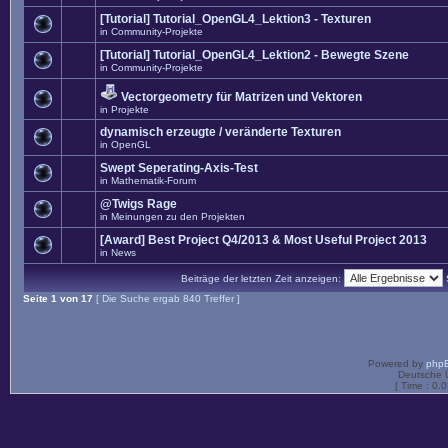
[Tutorial] Tutorial_OpenGL4_Lektion3 - Texturen
in
Community-Projekte
[Tutorial] Tutorial_OpenGL4_Lektion2 - Bewegte Szene
in
Community-Projekte
Vectorgeometry für Matrizen und Vektoren
in
Projekte
dynamisch erzeugte / veränderte Texturen
in
OpenGL
Swept Seperating-Axis-Test
in
Mathematik-Forum
@Twigs Rage
in
Meinungen zu den Projekten
[Award] Best Project Q4/2013 & Most Useful Project 2013
in
News
Beiträge der letzten Zeit anzeigen:
Seite
1
von
17
[ Die Suche ergab 840 Treffer ]
Powered by
php
Deutsche 
[ Time : 0.