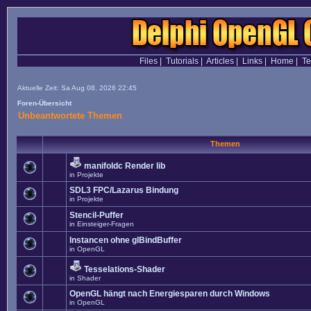
Files
|
Tutorials
|
Articles
|
Links
|
Home
|
T
Aktuelle Zeit: Sa Aug 08, 2026 22:45
Foren-Übersicht
Unbeantwortete Themen
Themen
manifoldc Render lib
in
Projekte
SDL3 FPC/Lazarus Bindung
in
Projekte
Stencil-Puffer
in
Einsteiger-Fragen
Instancen ohne glBindBuffer
in
OpenGL
Tesselations-Shader
in
Shader
OpenGL hängt nach Energiesparen durch Windows
in
OpenGL