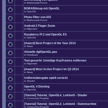
in
Mathematik-Forum
BGRABitmap mit OpenGL
in
OpenGL
Photo FIlter von iOS
in
Mathematik-Forum
Android 2 Finger Zoom
in
Allgemein
Raspberry PI 2 und OpenGL ES
in
OpenGL
[Award] Best Project of the Year 2014
in
News
Aktuelle dglOpenGL.pas
in
Feedback
Tool gesucht: Unnötige KeyFrames entfernen
in
Allgemein
[Award] Most Active Project im Q3 2014
in
News
Uniformübergabe spielt verückt
in
Shader
OpenGL 4 Einstieg
in
OpenGL
[Tutorial] Tutorial_OpenGL4_Lektion5 - Shader
in
Community-Projekte
[Tutorial] Tutorial_OpenGL4_Lektion4 - Statemachine
in
Community-Projekte