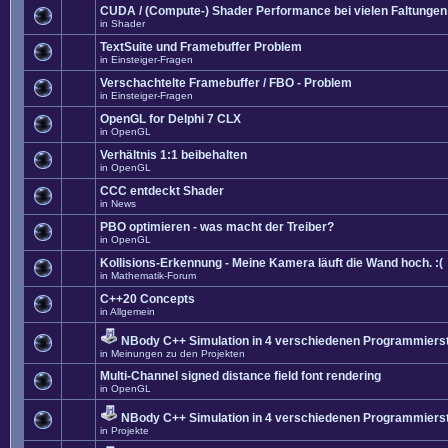
CUDA / (Compute-) Shader Performance bei vielen Faltungen
in
Shader
TextSuite und Framebuffer Problem
in
Einsteiger-Fragen
Verschachtelte Framebuffer / FBO - Problem
in
Einsteiger-Fragen
OpenGL for Delphi 7 CLX
in
OpenGL
Verhältnis 1:1 beibehalten
in
OpenGL
CCC entdeckt Shader
in
News
PBO optimieren - was macht der Treiber?
in
OpenGL
Kollisions-Erkennung - Meine Kamera läuft die Wand hoch. :(
in
Mathematik-Forum
C++20 Concepts
in
Allgemein
NBody C++ Simulation in 4 verschiedenen Programmierst
in
Meinungen zu den Projekten
Multi-Channel signed distance field font rendering
in
OpenGL
NBody C++ Simulation in 4 verschiedenen Programmierst
in
Projekte