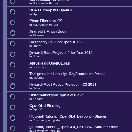
in
Mathematik-Forum
BGRABitmap mit OpenGL
in
OpenGL
Photo FIlter von iOS
in
Mathematik-Forum
Android 2 Finger Zoom
in
Allgemein
Raspberry PI 2 und OpenGL ES
in
OpenGL
[Award] Best Project of the Year 2014
in
News
Aktuelle dglOpenGL.pas
in
Feedback
Tool gesucht: Unnötige KeyFrames entfernen
in
Allgemein
[Award] Most Active Project im Q3 2014
in
News
Uniformübergabe spielt verückt
in
Shader
OpenGL 4 Einstieg
in
OpenGL
[Tutorial] Tutorial_OpenGL4_Lektion5 - Shader
in
Community-Projekte
[Tutorial] Tutorial_OpenGL4_Lektion4 - Statemachine
in
Community-Projekte