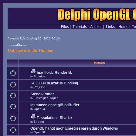
Files
|
Tutorials
|
Articles
|
Links
|
Home
|
T
Aktuelle Zeit: Do Aug 06, 2026 10:20
Foren-Übersicht
Unbeantwortete Themen
Themen
manifoldc Render lib
in
Projekte
SDL3 FPC/Lazarus Bindung
in
Projekte
Stencil-Puffer
in
Einsteiger-Fragen
Instancen ohne glBindBuffer
in
OpenGL
Tesselations-Shader
in
Shader
OpenGL hängt nach Energiesparen durch Windows
in
OpenGL