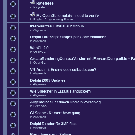
Rateferee
in
Projekte
My OpenGL template - need to verify
in
English Programming Forum
Interesantes Tutorial auf Github
in
Allgemein
Delphi Laufzeitpackages per Code einbinden?
in
Allgemein
WebGL 2.0
in
OpenGL
CreateRenderingContextVersion mit ForwardCompatible = Fa
in
OpenGL
VR-App mit Engine oder selbst bauen?
in
Allgemein
Delphi 2005 Updates
in
Allgemein
Wie Speicher in Lazarus angucken?
in
Allgemein
Allgemeines Feedback und ein Vorschlag
in
Feedback
GLScene - Kamerabewegung
in
Allgemein
Delphi Reader für 3MF files
in
Allgemein
Berechnung von Splines