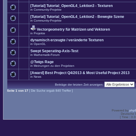
[Tutorial] Tutorial_OpenGL4_Lektion3 - Texturen
in
Community-Projekte
[Tutorial] Tutorial_OpenGL4_Lektion2 - Bewegte Szene
in
Community-Projekte
Vectorgeometry für Matrizen und Vektoren
in
Projekte
dynamisch erzeugte / veränderte Texturen
in
OpenGL
Swept Seperating-Axis-Test
in
Mathematik-Forum
@Twigs Rage
in
Meinungen zu den Projekten
[Award] Best Project Q4/2013 & Most Useful Project 2013
in
News
Beiträge der letzten Zeit anzeigen:
Seite
1
von
17
[ Die Suche ergab 840 Treffer ]
Powered by
php
Deutsche 
[ Time : 0.