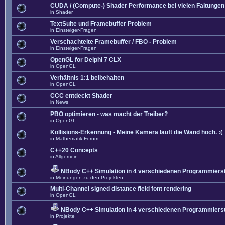
CUDA / (Compute-) Shader Performance bei vielen Faltungen
in
Shader
TextSuite und Framebuffer Problem
in
Einsteiger-Fragen
Verschachtelte Framebuffer / FBO - Problem
in
Einsteiger-Fragen
OpenGL for Delphi 7 CLX
in
OpenGL
Verhältnis 1:1 beibehalten
in
OpenGL
CCC entdeckt Shader
in
News
PBO optimieren - was macht der Treiber?
in
OpenGL
Kollisions-Erkennung - Meine Kamera läuft die Wand hoch. :(
in
Mathematik-Forum
C++20 Concepts
in
Allgemein
NBody C++ Simulation in 4 verschiedenen Programmierst
in
Meinungen zu den Projekten
Multi-Channel signed distance field font rendering
in
OpenGL
NBody C++ Simulation in 4 verschiedenen Programmierst
in
Projekte