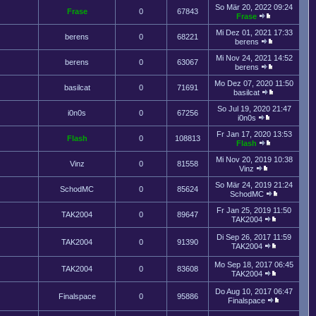
So Mär 20, 2022 09:24
Frase
0
67843
Frase
Mi Dez 01, 2021 17:33
berens
0
68221
berens
Mi Nov 24, 2021 14:52
berens
0
63067
berens
Mo Dez 07, 2020 11:50
basilcat
0
71691
basilcat
So Jul 19, 2020 21:47
i0n0s
0
67256
i0n0s
Fr Jan 17, 2020 13:53
Flash
0
108813
Flash
Mi Nov 20, 2019 10:38
Vinz
0
81558
Vinz
So Mär 24, 2019 21:24
SchodMC
0
85624
SchodMC
Fr Jan 25, 2019 11:50
TAK2004
0
89647
TAK2004
Di Sep 26, 2017 11:59
TAK2004
0
91390
TAK2004
Mo Sep 18, 2017 06:45
TAK2004
0
83608
TAK2004
Do Aug 10, 2017 06:47
Finalspace
0
95886
Finalspace