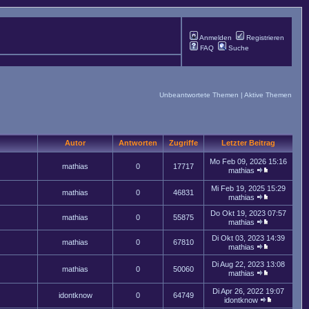
Anmelden
Registrieren
FAQ
Suche
Unbeantwortete Themen
|
Aktive Themen
Autor
Antworten
Zugriffe
Letzter Beitrag
Mo Feb 09, 2026 15:16
mathias
0
17717
mathias
Mi Feb 19, 2025 15:29
mathias
0
46831
mathias
Do Okt 19, 2023 07:57
mathias
0
55875
mathias
Di Okt 03, 2023 14:39
mathias
0
67810
mathias
Di Aug 22, 2023 13:08
mathias
0
50060
mathias
Di Apr 26, 2022 19:07
idontknow
0
64749
idontknow