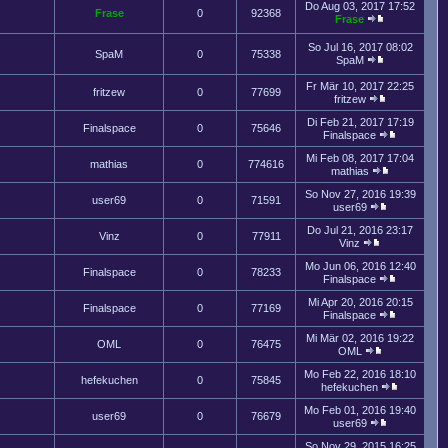
Do Aug 03, 2017 17:52
Frase
0
92368
Frase
So Jul 16, 2017 08:02
SpaM
0
75338
SpaM
Fr Mär 10, 2017 22:25
fritzew
0
77699
fritzew
Di Feb 21, 2017 17:19
Finalspace
0
75646
Finalspace
Mi Feb 08, 2017 17:04
mathias
0
774616
mathias
So Nov 27, 2016 19:39
user69
0
71591
user69
Do Jul 21, 2016 23:17
Vinz
0
77911
Vinz
Mo Jun 06, 2016 12:40
Finalspace
0
78233
Finalspace
Mi Apr 20, 2016 20:15
Finalspace
0
77169
Finalspace
Mi Mär 02, 2016 19:22
OML
0
76475
OML
Mo Feb 22, 2016 18:10
hefekuchen
0
75845
hefekuchen
Mo Feb 01, 2016 19:40
user69
0
76679
user69
So Nov 29, 2015 16:25