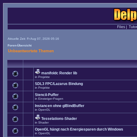
Files
|
Tutor
Aktuelle Zeit: Fr Aug 07, 2026 05:16
Foren-Übersicht
Unbeantwortete Themen
manifoldc Render lib
in
Projekte
SDL3 FPC/Lazarus Bindung
in
Projekte
Stencil-Puffer
in
Einsteiger-Fragen
Instancen ohne glBindBuffer
in
OpenGL
Tesselations-Shader
in
Shader
OpenGL hängt nach Energiesparen durch Windows
in
OpenGL