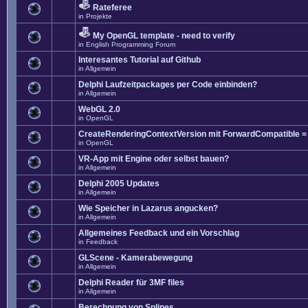
Rateferee
in
Projekte
My OpenGL template - need to verify
in
English Programming Forum
Interesantes Tutorial auf Github
in
Allgemein
Delphi Laufzeitpackages per Code einbinden?
in
Allgemein
WebGL 2.0
in
OpenGL
CreateRenderingContextVersion mit ForwardCompatible =
in
OpenGL
VR-App mit Engine oder selbst bauen?
in
Allgemein
Delphi 2005 Updates
in
Allgemein
Wie Speicher in Lazarus angucken?
in
Allgemein
Allgemeines Feedback und ein Vorschlag
in
Feedback
GLScene - Kamerabewegung
in
Allgemein
Delphi Reader für 3MF files
in
Allgemein
Berechnung von Splines