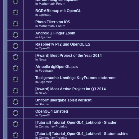
in
Mathematik-Forum
BGRABitmap mit OpenGL
in
OpenGL
Photo FIlter von iOS
in
Mathematik-Forum
Android 2 Finger Zoom
in
Allgemein
Raspberry PI 2 und OpenGL ES
in
OpenGL
[Award] Best Project of the Year 2014
in
News
Aktuelle dglOpenGL.pas
in
Feedback
Tool gesucht: Unnötige KeyFrames entfernen
in
Allgemein
[Award] Most Active Project im Q3 2014
in
News
Uniformübergabe spielt verückt
in
Shader
OpenGL 4 Einstieg
in
OpenGL
[Tutorial] Tutorial_OpenGL4_Lektion5 - Shader
in
Community-Projekte
[Tutorial] Tutorial_OpenGL4_Lektion4 - Statemachine
in
Community-Projekte