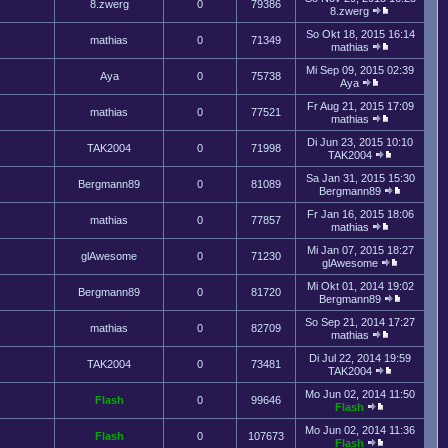
8.zwerg
0
79386
8.zwerg
So Okt 18, 2015 16:14
mathias
0
71349
mathias
Mi Sep 09, 2015 02:39
Aya
0
75738
Aya
Fr Aug 21, 2015 17:09
mathias
0
77521
mathias
Di Jun 23, 2015 10:10
TAK2004
0
71998
TAK2004
Sa Jan 31, 2015 15:30
Bergmann89
0
81089
Bergmann89
Fr Jan 16, 2015 18:06
mathias
0
77857
mathias
Mi Jan 07, 2015 18:27
glAwesome
0
71230
glAwesome
Mi Okt 01, 2014 19:02
Bergmann89
0
81720
Bergmann89
So Sep 21, 2014 17:27
mathias
0
82709
mathias
Di Jul 22, 2014 19:59
TAK2004
0
73481
TAK2004
Mo Jun 02, 2014 11:50
Flash
0
99646
Flash
Mo Jun 02, 2014 11:36
Flash
0
107673
Flash