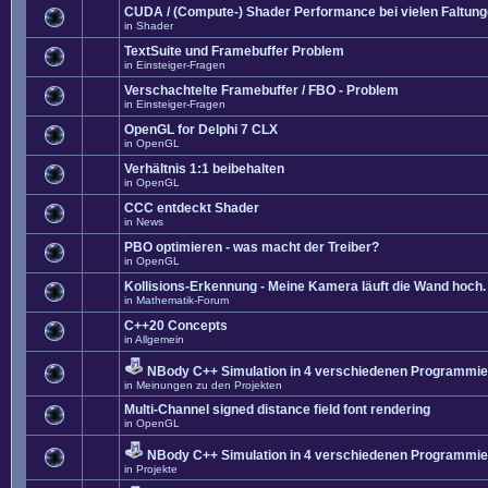
CUDA / (Compute-) Shader Performance bei vielen Faltun
in
Shader
TextSuite und Framebuffer Problem
in
Einsteiger-Fragen
Verschachtelte Framebuffer / FBO - Problem
in
Einsteiger-Fragen
OpenGL for Delphi 7 CLX
in
OpenGL
Verhältnis 1:1 beibehalten
in
OpenGL
CCC entdeckt Shader
in
News
PBO optimieren - was macht der Treiber?
in
OpenGL
Kollisions-Erkennung - Meine Kamera läuft die Wand hoch. 
in
Mathematik-Forum
C++20 Concepts
in
Allgemein
NBody C++ Simulation in 4 verschiedenen Programmier
in
Meinungen zu den Projekten
Multi-Channel signed distance field font rendering
in
OpenGL
NBody C++ Simulation in 4 verschiedenen Programmier
in
Projekte