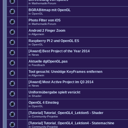
in
Mathematik-Forum
BGRABitmap mit OpenGL
in
OpenGL
Photo FIlter von iOS
in
Mathematik-Forum
Android 2 Finger Zoom
in
Allgemein
Raspberry PI 2 und OpenGL ES
in
OpenGL
[Award] Best Project of the Year 2014
in
News
Aktuelle dglOpenGL.pas
in
Feedback
Tool gesucht: Unnötige KeyFrames entfernen
in
Allgemein
[Award] Most Active Project im Q3 2014
in
News
Uniformübergabe spielt verückt
in
Shader
OpenGL 4 Einstieg
in
OpenGL
[Tutorial] Tutorial_OpenGL4_Lektion5 - Shader
in
Community-Projekte
[Tutorial] Tutorial_OpenGL4_Lektion4 - Statemachine
in
Community-Projekte