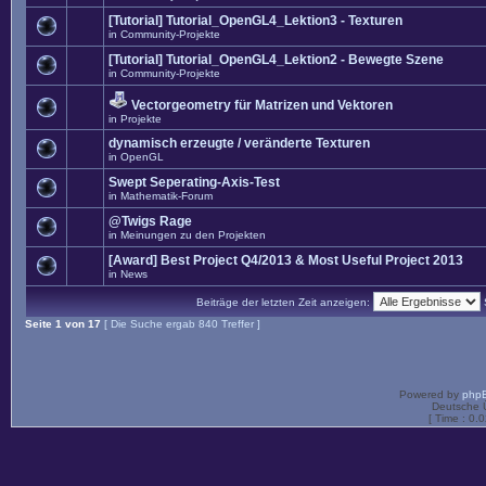
[Tutorial] Tutorial_OpenGL4_Lektion3 - Texturen
in
Community-Projekte
[Tutorial] Tutorial_OpenGL4_Lektion2 - Bewegte Szene
in
Community-Projekte
Vectorgeometry für Matrizen und Vektoren
in
Projekte
dynamisch erzeugte / veränderte Texturen
in
OpenGL
Swept Seperating-Axis-Test
in
Mathematik-Forum
@Twigs Rage
in
Meinungen zu den Projekten
[Award] Best Project Q4/2013 & Most Useful Project 2013
in
News
Beiträge der letzten Zeit anzeigen:
Seite
1
von
17
[ Die Suche ergab 840 Treffer ]
Powered by
php
Deutsche 
[ Time : 0.