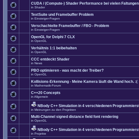
CUDA / (Compute-) Shader Performance bei vielen Faltungen
in
Shader
TextSuite und Framebuffer Problem
in
Einsteiger-Fragen
Verschachtelte Framebuffer / FBO - Problem
in
Einsteiger-Fragen
OpenGL for Delphi 7 CLX
in
OpenGL
Verhältnis 1:1 beibehalten
in
OpenGL
CCC entdeckt Shader
in
News
PBO optimieren - was macht der Treiber?
in
OpenGL
Kollisions-Erkennung - Meine Kamera läuft die Wand hoch. :(
in
Mathematik-Forum
C++20 Concepts
in
Allgemein
NBody C++ Simulation in 4 verschiedenen Programmierst
in
Meinungen zu den Projekten
Multi-Channel signed distance field font rendering
in
OpenGL
NBody C++ Simulation in 4 verschiedenen Programmierst
in
Projekte