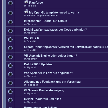
Rateferee
in
Projekte
My OpenGL template - need to verify
in
English Programming Forum
Interesantes Tutorial auf Github
in
Allgemein
Delphi Laufzeitpackages per Code einbinden?
in
Allgemein
WebGL 2.0
in
OpenGL
CreateRenderingContextVersion mit ForwardCompatible = Fa
in
OpenGL
VR-App mit Engine oder selbst bauen?
in
Allgemein
Delphi 2005 Updates
in
Allgemein
Wie Speicher in Lazarus angucken?
in
Allgemein
Allgemeines Feedback und ein Vorschlag
in
Feedback
GLScene - Kamerabewegung
in
Allgemein
Delphi Reader für 3MF files
in
Allgemein
Berechnung von Splines