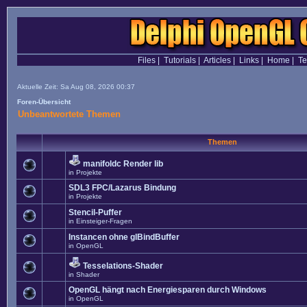
Files
|
Tutorials
|
Articles
|
Links
|
Home
|
T
Aktuelle Zeit: Sa Aug 08, 2026 00:37
Foren-Übersicht
Unbeantwortete Themen
Themen
manifoldc Render lib
in
Projekte
SDL3 FPC/Lazarus Bindung
in
Projekte
Stencil-Puffer
in
Einsteiger-Fragen
Instancen ohne glBindBuffer
in
OpenGL
Tesselations-Shader
in
Shader
OpenGL hängt nach Energiesparen durch Windows
in
OpenGL