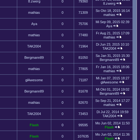
8.zwerg
0
79360
8.zwerg
So Okt 18, 2015 16:14
mathias
0
71309
mathias
Mi Sep 09, 2015 02:39
Aya
0
75706
Aya
Fr Aug 21, 2015 17:09
mathias
0
77480
mathias
Di Jun 23, 2015 10:10
TAK2004
0
71964
TAK2004
Sa Jan 31, 2015 15:30
Bergmann89
0
81050
Bergmann89
Fr Jan 16, 2015 18:06
mathias
0
77805
mathias
Mi Jan 07, 2015 18:27
glAwesome
0
71187
glAwesome
Mi Okt 01, 2014 19:02
Bergmann89
0
81678
Bergmann89
So Sep 21, 2014 17:27
mathias
0
82670
mathias
Di Jul 22, 2014 19:59
TAK2004
0
73453
TAK2004
Mo Jun 02, 2014 11:50
Flash
0
99595
Flash
Mo Jun 02, 2014 11:36
Flash
0
107635
Flash