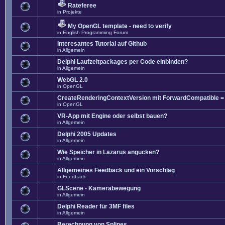
Rateferee
in
Projekte
My OpenGL template - need to verify
in
English Programming Forum
Interesantes Tutorial auf Github
in
Allgemein
Delphi Laufzeitpackages per Code einbinden?
in
Allgemein
WebGL 2.0
in
OpenGL
CreateRenderingContextVersion mit ForwardCompatible =
in
OpenGL
VR-App mit Engine oder selbst bauen?
in
Allgemein
Delphi 2005 Updates
in
Allgemein
Wie Speicher in Lazarus angucken?
in
Allgemein
Allgemeines Feedback und ein Vorschlag
in
Feedback
GLScene - Kamerabewegung
in
Allgemein
Delphi Reader für 3MF files
in
Allgemein
Berechnung von Splines