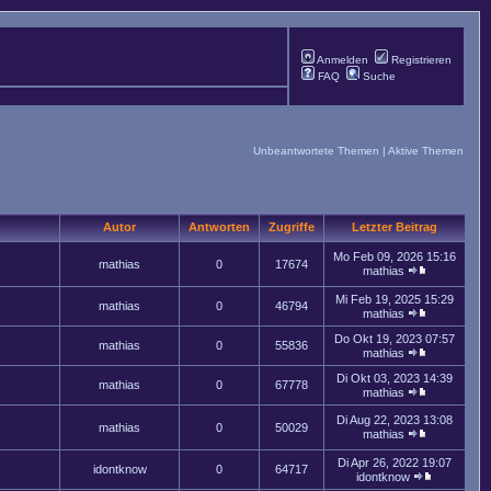
Anmelden
Registrieren
FAQ
Suche
Unbeantwortete Themen
|
Aktive Themen
Autor
Antworten
Zugriffe
Letzter Beitrag
Mo Feb 09, 2026 15:16
mathias
0
17674
mathias
Mi Feb 19, 2025 15:29
mathias
0
46794
mathias
Do Okt 19, 2023 07:57
mathias
0
55836
mathias
Di Okt 03, 2023 14:39
mathias
0
67778
mathias
Di Aug 22, 2023 13:08
mathias
0
50029
mathias
Di Apr 26, 2022 19:07
idontknow
0
64717
idontknow