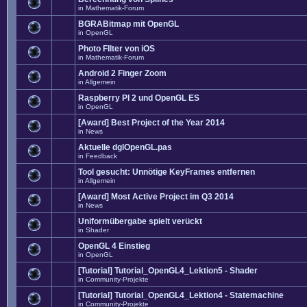
in
Mathematik-Forum
BGRABitmap mit OpenGL
in
OpenGL
Photo FIlter von iOS
in
Mathematik-Forum
Android 2 Finger Zoom
in
Allgemein
Raspberry PI 2 und OpenGL ES
in
OpenGL
[Award] Best Project of the Year 2014
in
News
Aktuelle dglOpenGL.pas
in
Feedback
Tool gesucht: Unnötige KeyFrames entfernen
in
Allgemein
[Award] Most Active Project im Q3 2014
in
News
Uniformübergabe spielt verückt
in
Shader
OpenGL 4 Einstieg
in
OpenGL
[Tutorial] Tutorial_OpenGL4_Lektion5 - Shader
in
Community-Projekte
[Tutorial] Tutorial_OpenGL4_Lektion4 - Statemachine
in
Community-Projekte