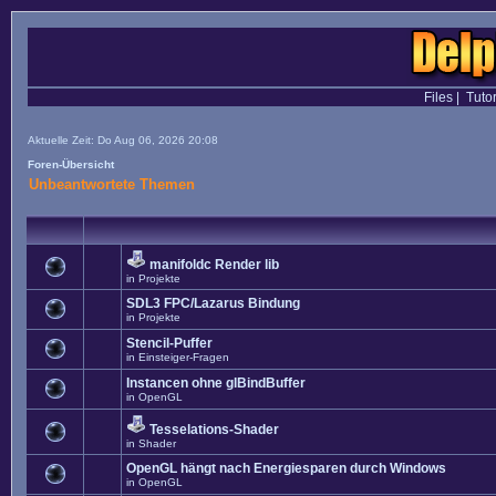
Files
|
Tutor
Aktuelle Zeit: Do Aug 06, 2026 20:08
Foren-Übersicht
Unbeantwortete Themen
manifoldc Render lib
in
Projekte
SDL3 FPC/Lazarus Bindung
in
Projekte
Stencil-Puffer
in
Einsteiger-Fragen
Instancen ohne glBindBuffer
in
OpenGL
Tesselations-Shader
in
Shader
OpenGL hängt nach Energiesparen durch Windows
in
OpenGL