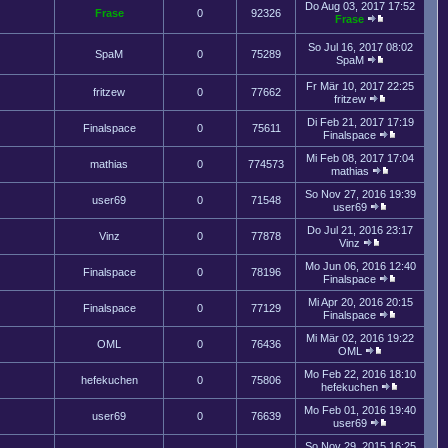
Do Aug 03, 2017 17:52
Frase
0
92326
Frase
So Jul 16, 2017 08:02
SpaM
0
75289
SpaM
Fr Mär 10, 2017 22:25
fritzew
0
77662
fritzew
Di Feb 21, 2017 17:19
Finalspace
0
75611
Finalspace
Mi Feb 08, 2017 17:04
mathias
0
774573
mathias
So Nov 27, 2016 19:39
user69
0
71548
user69
Do Jul 21, 2016 23:17
Vinz
0
77878
Vinz
Mo Jun 06, 2016 12:40
Finalspace
0
78196
Finalspace
Mi Apr 20, 2016 20:15
Finalspace
0
77129
Finalspace
Mi Mär 02, 2016 19:22
OML
0
76436
OML
Mo Feb 22, 2016 18:10
hefekuchen
0
75806
hefekuchen
Mo Feb 01, 2016 19:40
user69
0
76639
user69
So Nov 29, 2015 16:25