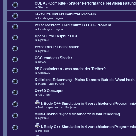
CUDA / (Compute-) Shader Performance bei vielen Faltun
in
Shader
TextSuite und Framebuffer Problem
in
Einsteiger-Fragen
Verschachtelte Framebuffer / FBO - Problem
in
Einsteiger-Fragen
OpenGL for Delphi 7 CLX
in
OpenGL
Verhältnis 1:1 beibehalten
in
OpenGL
CCC entdeckt Shader
in
News
PBO optimieren - was macht der Treiber?
in
OpenGL
Kollisions-Erkennung - Meine Kamera läuft die Wand hoch. 
in
Mathematik-Forum
C++20 Concepts
in
Allgemein
NBody C++ Simulation in 4 verschiedenen Programmier
in
Meinungen zu den Projekten
Multi-Channel signed distance field font rendering
in
OpenGL
NBody C++ Simulation in 4 verschiedenen Programmier
in
Projekte