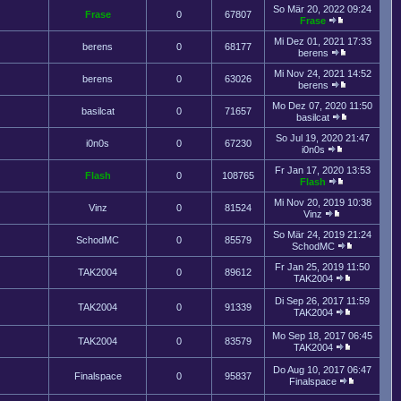
So Mär 20, 2022 09:24
Frase
0
67807
Frase
Mi Dez 01, 2021 17:33
berens
0
68177
berens
Mi Nov 24, 2021 14:52
berens
0
63026
berens
Mo Dez 07, 2020 11:50
basilcat
0
71657
basilcat
So Jul 19, 2020 21:47
i0n0s
0
67230
i0n0s
Fr Jan 17, 2020 13:53
Flash
0
108765
Flash
Mi Nov 20, 2019 10:38
Vinz
0
81524
Vinz
So Mär 24, 2019 21:24
SchodMC
0
85579
SchodMC
Fr Jan 25, 2019 11:50
TAK2004
0
89612
TAK2004
Di Sep 26, 2017 11:59
TAK2004
0
91339
TAK2004
Mo Sep 18, 2017 06:45
TAK2004
0
83579
TAK2004
Do Aug 10, 2017 06:47
Finalspace
0
95837
Finalspace