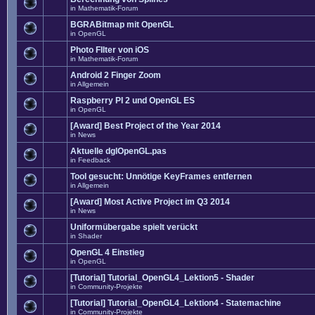
in
Mathematik-Forum
BGRABitmap mit OpenGL
in
OpenGL
Photo FIlter von iOS
in
Mathematik-Forum
Android 2 Finger Zoom
in
Allgemein
Raspberry PI 2 und OpenGL ES
in
OpenGL
[Award] Best Project of the Year 2014
in
News
Aktuelle dglOpenGL.pas
in
Feedback
Tool gesucht: Unnötige KeyFrames entfernen
in
Allgemein
[Award] Most Active Project im Q3 2014
in
News
Uniformübergabe spielt verückt
in
Shader
OpenGL 4 Einstieg
in
OpenGL
[Tutorial] Tutorial_OpenGL4_Lektion5 - Shader
in
Community-Projekte
[Tutorial] Tutorial_OpenGL4_Lektion4 - Statemachine
in
Community-Projekte