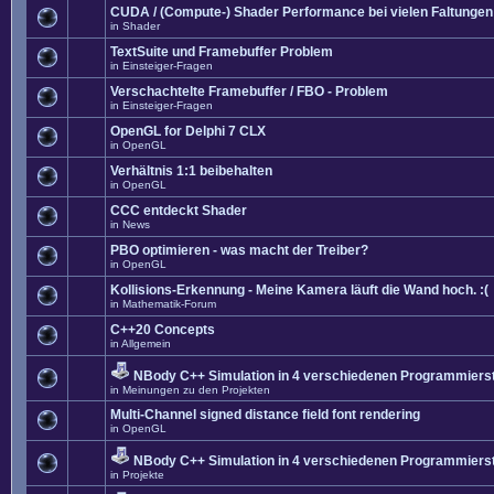
CUDA / (Compute-) Shader Performance bei vielen Faltungen
in
Shader
TextSuite und Framebuffer Problem
in
Einsteiger-Fragen
Verschachtelte Framebuffer / FBO - Problem
in
Einsteiger-Fragen
OpenGL for Delphi 7 CLX
in
OpenGL
Verhältnis 1:1 beibehalten
in
OpenGL
CCC entdeckt Shader
in
News
PBO optimieren - was macht der Treiber?
in
OpenGL
Kollisions-Erkennung - Meine Kamera läuft die Wand hoch. :(
in
Mathematik-Forum
C++20 Concepts
in
Allgemein
NBody C++ Simulation in 4 verschiedenen Programmierst
in
Meinungen zu den Projekten
Multi-Channel signed distance field font rendering
in
OpenGL
NBody C++ Simulation in 4 verschiedenen Programmierst
in
Projekte