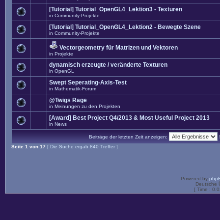
[Tutorial] Tutorial_OpenGL4_Lektion3 - Texturen
in
Community-Projekte
[Tutorial] Tutorial_OpenGL4_Lektion2 - Bewegte Szene
in
Community-Projekte
Vectorgeometry für Matrizen und Vektoren
in
Projekte
dynamisch erzeugte / veränderte Texturen
in
OpenGL
Swept Seperating-Axis-Test
in
Mathematik-Forum
@Twigs Rage
in
Meinungen zu den Projekten
[Award] Best Project Q4/2013 & Most Useful Project 2013
in
News
Beiträge der letzten Zeit anzeigen:
Seite
1
von
17
[ Die Suche ergab 840 Treffer ]
Powered by
php
Deutsche 
[ Time : 0.