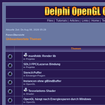
Files
|
Tutorials
|
Articles
|
Links
|
Home
|
T
Aktuelle Zeit: Do Aug 06, 2026 05:28
Foren-Übersicht
Unbeantwortete Themen
Themen
manifoldc Render lib
in
Projekte
SDL3 FPC/Lazarus Bindung
in
Projekte
Stencil-Puffer
in
Einsteiger-Fragen
Instancen ohne glBindBuffer
in
OpenGL
Tesselations-Shader
in
Shader
OpenGL hängt nach Energiesparen durch Windows
in
OpenGL