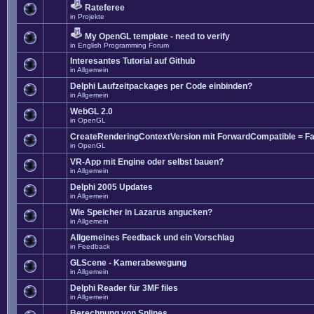
Rateferee
in
Projekte
My OpenGL template - need to verify
in
English Programming Forum
Interesantes Tutorial auf Github
in
Allgemein
Delphi Laufzeitpackages per Code einbinden?
in
Allgemein
WebGL 2.0
in
OpenGL
CreateRenderingContextVersion mit ForwardCompatible = Fa
in
OpenGL
VR-App mit Engine oder selbst bauen?
in
Allgemein
Delphi 2005 Updates
in
Allgemein
Wie Speicher in Lazarus angucken?
in
Allgemein
Allgemeines Feedback und ein Vorschlag
in
Feedback
GLScene - Kamerabewegung
in
Allgemein
Delphi Reader für 3MF files
in
Allgemein
Berechnung von Splines