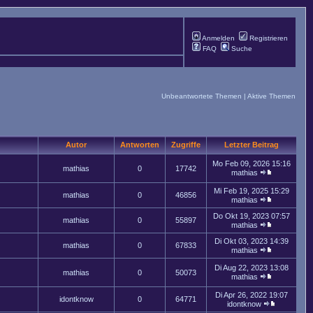
Anmelden
Registrieren
FAQ
Suche
Unbeantwortete Themen
|
Aktive Themen
Autor
Antworten
Zugriffe
Letzter Beitrag
Mo Feb 09, 2026 15:16
mathias
0
17742
mathias
Mi Feb 19, 2025 15:29
mathias
0
46856
mathias
Do Okt 19, 2023 07:57
mathias
0
55897
mathias
Di Okt 03, 2023 14:39
mathias
0
67833
mathias
Di Aug 22, 2023 13:08
mathias
0
50073
mathias
Di Apr 26, 2022 19:07
idontknow
0
64771
idontknow