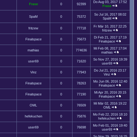
Do Aug 03, 2017 17:52
Frase
0
92399
Frase
So Jul 16, 2017 08:02
SpaM
0
75372
SpaM
Fr Mär 10, 2017 22:25
fritzew
0
77718
fritzew
Di Feb 21, 2017 17:19
Finalspace
0
75673
Finalspace
Mi Feb 08, 2017 17:04
mathias
0
774636
mathias
So Nov 27, 2016 19:39
user69
0
71620
user69
Do Jul 21, 2016 23:17
Vinz
0
77943
Vinz
Mo Jun 06, 2016 12:40
Finalspace
0
78263
Finalspace
Mi Apr 20, 2016 20:15
Finalspace
0
77190
Finalspace
Mi Mär 02, 2016 19:22
OML
0
76509
OML
Mo Feb 22, 2016 18:10
hefekuchen
0
75876
hefekuchen
Mo Feb 01, 2016 19:40
user69
0
76698
user69
So Nov 29, 2015 16:25