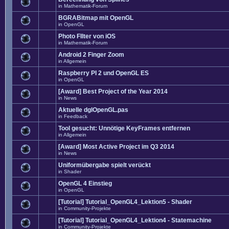
in
Mathematik-Forum
BGRABitmap mit OpenGL
in
OpenGL
Photo FIlter von iOS
in
Mathematik-Forum
Android 2 Finger Zoom
in
Allgemein
Raspberry PI 2 und OpenGL ES
in
OpenGL
[Award] Best Project of the Year 2014
in
News
Aktuelle dglOpenGL.pas
in
Feedback
Tool gesucht: Unnötige KeyFrames entfernen
in
Allgemein
[Award] Most Active Project im Q3 2014
in
News
Uniformübergabe spielt verückt
in
Shader
OpenGL 4 Einstieg
in
OpenGL
[Tutorial] Tutorial_OpenGL4_Lektion5 - Shader
in
Community-Projekte
[Tutorial] Tutorial_OpenGL4_Lektion4 - Statemachine
in
Community-Projekte