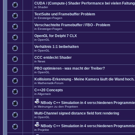
CUDA / (Compute-) Shader Performance bei vielen Faltun
in
Shader
TextSuite und Framebuffer Problem
in
Einsteiger-Fragen
Verschachtelte Framebuffer / FBO - Problem
in
Einsteiger-Fragen
OpenGL for Delphi 7 CLX
in
OpenGL
Verhältnis 1:1 beibehalten
in
OpenGL
CCC entdeckt Shader
in
News
PBO optimieren - was macht der Treiber?
in
OpenGL
Kollisions-Erkennung - Meine Kamera läuft die Wand hoch. 
in
Mathematik-Forum
C++20 Concepts
in
Allgemein
NBody C++ Simulation in 4 verschiedenen Programmier
in
Meinungen zu den Projekten
Multi-Channel signed distance field font rendering
in
OpenGL
NBody C++ Simulation in 4 verschiedenen Programmier
in
Projekte