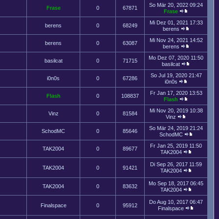
So Mär 20, 2022 09:24
Frase
0
67871
Frase
Mi Dez 01, 2021 17:33
berens
0
68249
berens
Mi Nov 24, 2021 14:52
berens
0
63087
berens
Mo Dez 07, 2020 11:50
basilcat
0
71715
basilcat
So Jul 19, 2020 21:47
i0n0s
0
67286
i0n0s
Fr Jan 17, 2020 13:53
Flash
0
108837
Flash
Mi Nov 20, 2019 10:38
Vinz
0
81584
Vinz
So Mär 24, 2019 21:24
SchodMC
0
85646
SchodMC
Fr Jan 25, 2019 11:50
TAK2004
0
89677
TAK2004
Di Sep 26, 2017 11:59
TAK2004
0
91421
TAK2004
Mo Sep 18, 2017 06:45
TAK2004
0
83632
TAK2004
Do Aug 10, 2017 06:47
Finalspace
0
95912
Finalspace