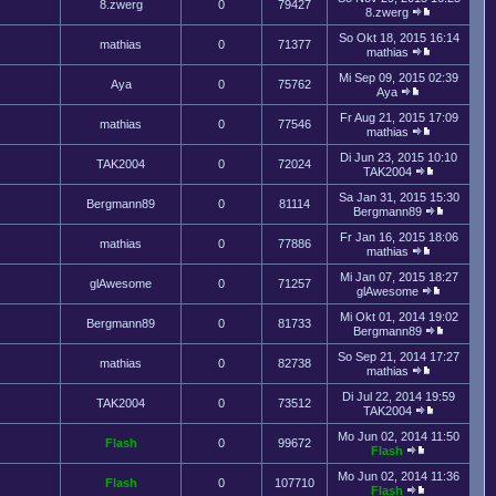
8.zwerg
0
79427
8.zwerg
So Okt 18, 2015 16:14
mathias
0
71377
mathias
Mi Sep 09, 2015 02:39
Aya
0
75762
Aya
Fr Aug 21, 2015 17:09
mathias
0
77546
mathias
Di Jun 23, 2015 10:10
TAK2004
0
72024
TAK2004
Sa Jan 31, 2015 15:30
Bergmann89
0
81114
Bergmann89
Fr Jan 16, 2015 18:06
mathias
0
77886
mathias
Mi Jan 07, 2015 18:27
glAwesome
0
71257
glAwesome
Mi Okt 01, 2014 19:02
Bergmann89
0
81733
Bergmann89
So Sep 21, 2014 17:27
mathias
0
82738
mathias
Di Jul 22, 2014 19:59
TAK2004
0
73512
TAK2004
Mo Jun 02, 2014 11:50
Flash
0
99672
Flash
Mo Jun 02, 2014 11:36
Flash
0
107710
Flash