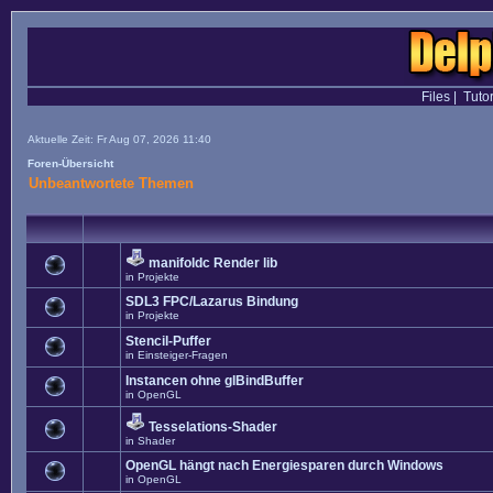
Files
|
Tutor
Aktuelle Zeit: Fr Aug 07, 2026 11:40
Foren-Übersicht
Unbeantwortete Themen
manifoldc Render lib
in
Projekte
SDL3 FPC/Lazarus Bindung
in
Projekte
Stencil-Puffer
in
Einsteiger-Fragen
Instancen ohne glBindBuffer
in
OpenGL
Tesselations-Shader
in
Shader
OpenGL hängt nach Energiesparen durch Windows
in
OpenGL