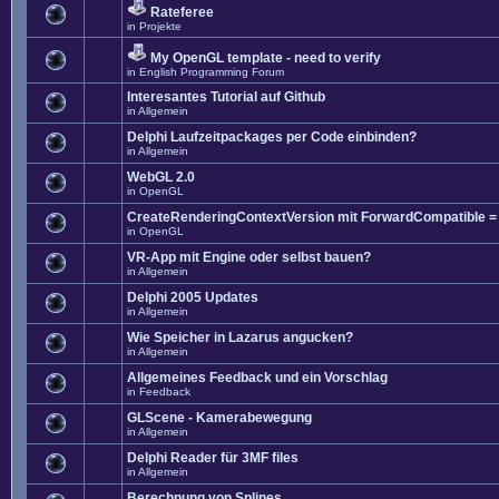
Rateferee
in
Projekte
My OpenGL template - need to verify
in
English Programming Forum
Interesantes Tutorial auf Github
in
Allgemein
Delphi Laufzeitpackages per Code einbinden?
in
Allgemein
WebGL 2.0
in
OpenGL
CreateRenderingContextVersion mit ForwardCompatible =
in
OpenGL
VR-App mit Engine oder selbst bauen?
in
Allgemein
Delphi 2005 Updates
in
Allgemein
Wie Speicher in Lazarus angucken?
in
Allgemein
Allgemeines Feedback und ein Vorschlag
in
Feedback
GLScene - Kamerabewegung
in
Allgemein
Delphi Reader für 3MF files
in
Allgemein
Berechnung von Splines