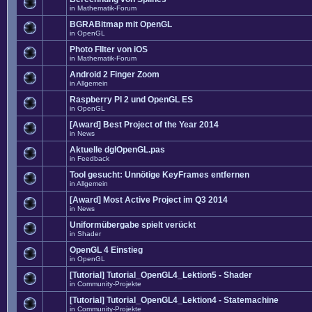
in
Mathematik-Forum
BGRABitmap mit OpenGL
in
OpenGL
Photo FIlter von iOS
in
Mathematik-Forum
Android 2 Finger Zoom
in
Allgemein
Raspberry PI 2 und OpenGL ES
in
OpenGL
[Award] Best Project of the Year 2014
in
News
Aktuelle dglOpenGL.pas
in
Feedback
Tool gesucht: Unnötige KeyFrames entfernen
in
Allgemein
[Award] Most Active Project im Q3 2014
in
News
Uniformübergabe spielt verückt
in
Shader
OpenGL 4 Einstieg
in
OpenGL
[Tutorial] Tutorial_OpenGL4_Lektion5 - Shader
in
Community-Projekte
[Tutorial] Tutorial_OpenGL4_Lektion4 - Statemachine
in
Community-Projekte