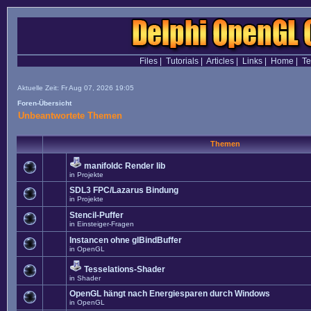
Files
|
Tutorials
|
Articles
|
Links
|
Home
|
T
Aktuelle Zeit: Fr Aug 07, 2026 19:05
Foren-Übersicht
Unbeantwortete Themen
Themen
manifoldc Render lib
in
Projekte
SDL3 FPC/Lazarus Bindung
in
Projekte
Stencil-Puffer
in
Einsteiger-Fragen
Instancen ohne glBindBuffer
in
OpenGL
Tesselations-Shader
in
Shader
OpenGL hängt nach Energiesparen durch Windows
in
OpenGL