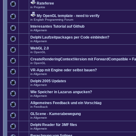
Rateferee
in
Projekte
My OpenGL template - need to verify
in
English Programming Forum
Interesantes Tutorial auf Github
in
Allgemein
Delphi Laufzeitpackages per Code einbinden?
in
Allgemein
WebGL 2.0
in
OpenGL
CreateRenderingContextVersion mit ForwardCompatible = Fa
in
OpenGL
VR-App mit Engine oder selbst bauen?
in
Allgemein
Delphi 2005 Updates
in
Allgemein
Wie Speicher in Lazarus angucken?
in
Allgemein
Allgemeines Feedback und ein Vorschlag
in
Feedback
GLScene - Kamerabewegung
in
Allgemein
Delphi Reader für 3MF files
in
Allgemein
Berechnung von Splines