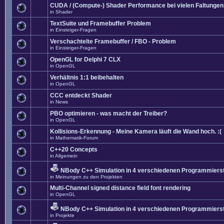
CUDA / (Compute-) Shader Performance bei vielen Faltungen
in
Shader
TextSuite und Framebuffer Problem
in
Einsteiger-Fragen
Verschachtelte Framebuffer / FBO - Problem
in
Einsteiger-Fragen
OpenGL for Delphi 7 CLX
in
OpenGL
Verhältnis 1:1 beibehalten
in
OpenGL
CCC entdeckt Shader
in
News
PBO optimieren - was macht der Treiber?
in
OpenGL
Kollisions-Erkennung - Meine Kamera läuft die Wand hoch. :(
in
Mathematik-Forum
C++20 Concepts
in
Allgemein
NBody C++ Simulation in 4 verschiedenen Programmierst
in
Meinungen zu den Projekten
Multi-Channel signed distance field font rendering
in
OpenGL
NBody C++ Simulation in 4 verschiedenen Programmierst
in
Projekte