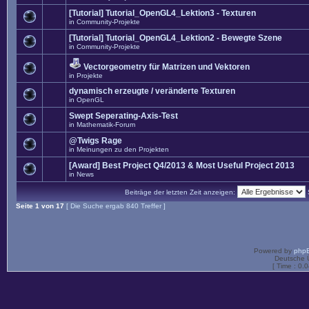
[Tutorial] Tutorial_OpenGL4_Lektion3 - Texturen
in
Community-Projekte
[Tutorial] Tutorial_OpenGL4_Lektion2 - Bewegte Szene
in
Community-Projekte
Vectorgeometry für Matrizen und Vektoren
in
Projekte
dynamisch erzeugte / veränderte Texturen
in
OpenGL
Swept Seperating-Axis-Test
in
Mathematik-Forum
@Twigs Rage
in
Meinungen zu den Projekten
[Award] Best Project Q4/2013 & Most Useful Project 2013
in
News
Beiträge der letzten Zeit anzeigen:
Seite
1
von
17
[ Die Suche ergab 840 Treffer ]
Powered by
php
Deutsche 
[ Time : 0.