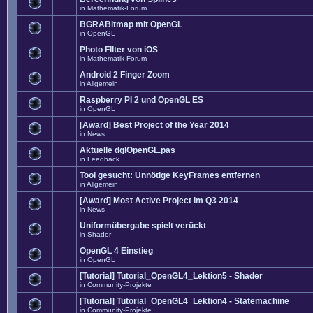
in
Mathematik-Forum
BGRABitmap mit OpenGL
in
OpenGL
Photo FIlter von iOS
in
Mathematik-Forum
Android 2 Finger Zoom
in
Allgemein
Raspberry PI 2 und OpenGL ES
in
OpenGL
[Award] Best Project of the Year 2014
in
News
Aktuelle dglOpenGL.pas
in
Feedback
Tool gesucht: Unnötige KeyFrames entfernen
in
Allgemein
[Award] Most Active Project im Q3 2014
in
News
Uniformübergabe spielt verückt
in
Shader
OpenGL 4 Einstieg
in
OpenGL
[Tutorial] Tutorial_OpenGL4_Lektion5 - Shader
in
Community-Projekte
[Tutorial] Tutorial_OpenGL4_Lektion4 - Statemachine
in
Community-Projekte