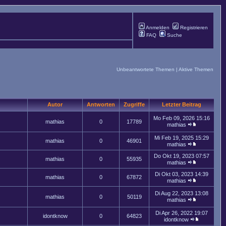
Anmelden
Registrieren
FAQ
Suche
Unbeantwortete Themen
|
Aktive Themen
Autor
Antworten
Zugriffe
Letzter Beitrag
Mo Feb 09, 2026 15:16
mathias
0
17789
mathias
Mi Feb 19, 2025 15:29
mathias
0
46901
mathias
Do Okt 19, 2023 07:57
mathias
0
55935
mathias
Di Okt 03, 2023 14:39
mathias
0
67872
mathias
Di Aug 22, 2023 13:08
mathias
0
50119
mathias
Di Apr 26, 2022 19:07
idontknow
0
64823
idontknow