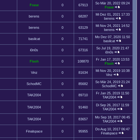
So Mär 20, 2022 09:24
Frase
0
67913
Frase
Mi Dez 01, 2021 17:33
berens
0
68287
berens
Mi Nov 24, 2021 14:52
berens
0
63129
berens
Mo Dez 07, 2020 11:50
basilcat
0
71741
basilcat
So Jul 19, 2020 21:47
i0n0s
0
67316
i0n0s
Fr Jan 17, 2020 13:53
Flash
0
108870
Flash
Mi Nov 20, 2019 10:38
Vinz
0
81634
Vinz
So Mär 24, 2019 21:24
SchodMC
0
85682
SchodMC
Fr Jan 25, 2019 11:50
TAK2004
0
89710
TAK2004
Di Sep 26, 2017 11:59
TAK2004
0
91460
TAK2004
Mo Sep 18, 2017 06:45
TAK2004
0
83657
TAK2004
Do Aug 10, 2017 06:47
Finalspace
0
95955
Finalspace