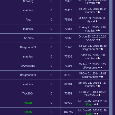
8.zwerg
0
79473
8.zwerg
So Okt 18, 2015 16:14
mathias
0
71413
mathias
Mi Sep 09, 2015 02:39
Aya
0
75803
Aya
Fr Aug 21, 2015 17:09
mathias
0
77588
mathias
Di Jun 23, 2015 10:10
TAK2004
0
72063
TAK2004
Sa Jan 31, 2015 15:30
Bergmann89
0
81148
Bergmann89
Fr Jan 16, 2015 18:06
mathias
0
77936
mathias
Mi Jan 07, 2015 18:27
glAwesome
0
71296
glAwesome
Mi Okt 01, 2014 19:02
Bergmann89
0
81776
Bergmann89
So Sep 21, 2014 17:27
mathias
0
82784
mathias
Di Jul 22, 2014 19:59
TAK2004
0
73551
TAK2004
Mo Jun 02, 2014 11:50
Flash
0
99730
Flash
Mo Jun 02, 2014 11:36
Flash
0
107745
Flash