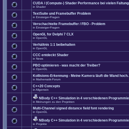
CUDA / (Compute-) Shader Performance bei vielen Faltun
in
Shader
TextSuite und Framebuffer Problem
in
Einsteiger-Fragen
Verschachtelte Framebuffer / FBO - Problem
in
Einsteiger-Fragen
OpenGL for Delphi 7 CLX
in
OpenGL
Verhältnis 1:1 beibehalten
in
OpenGL
CCC entdeckt Shader
in
News
PBO optimieren - was macht der Treiber?
in
OpenGL
Kollisions-Erkennung - Meine Kamera läuft die Wand hoch. 
in
Mathematik-Forum
C++20 Concepts
in
Allgemein
NBody C++ Simulation in 4 verschiedenen Programmier
in
Meinungen zu den Projekten
Multi-Channel signed distance field font rendering
in
OpenGL
NBody C++ Simulation in 4 verschiedenen Programmier
in
Projekte