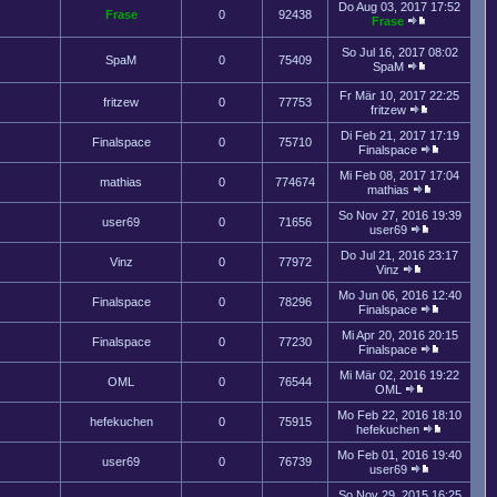
Do Aug 03, 2017 17:52
Frase
0
92438
Frase
So Jul 16, 2017 08:02
SpaM
0
75409
SpaM
Fr Mär 10, 2017 22:25
fritzew
0
77753
fritzew
Di Feb 21, 2017 17:19
Finalspace
0
75710
Finalspace
Mi Feb 08, 2017 17:04
mathias
0
774674
mathias
So Nov 27, 2016 19:39
user69
0
71656
user69
Do Jul 21, 2016 23:17
Vinz
0
77972
Vinz
Mo Jun 06, 2016 12:40
Finalspace
0
78296
Finalspace
Mi Apr 20, 2016 20:15
Finalspace
0
77230
Finalspace
Mi Mär 02, 2016 19:22
OML
0
76544
OML
Mo Feb 22, 2016 18:10
hefekuchen
0
75915
hefekuchen
Mo Feb 01, 2016 19:40
user69
0
76739
user69
So Nov 29, 2015 16:25