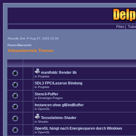
Files
|
Tutor
Aktuelle Zeit: Fr Aug 07, 2026 22:34
Foren-Übersicht
Unbeantwortete Themen
manifoldc Render lib
in
Projekte
SDL3 FPC/Lazarus Bindung
in
Projekte
Stencil-Puffer
in
Einsteiger-Fragen
Instancen ohne glBindBuffer
in
OpenGL
Tesselations-Shader
in
Shader
OpenGL hängt nach Energiesparen durch Windows
in
OpenGL