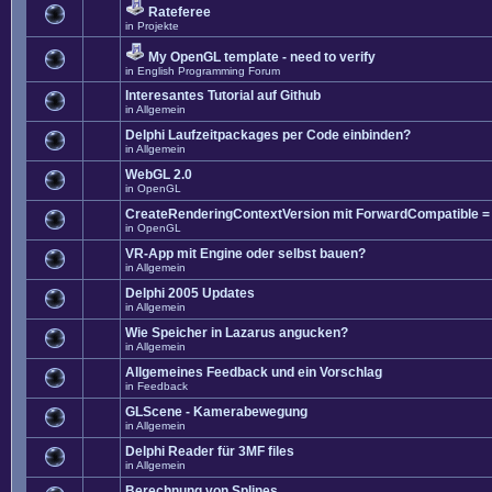
Rateferee
in
Projekte
My OpenGL template - need to verify
in
English Programming Forum
Interesantes Tutorial auf Github
in
Allgemein
Delphi Laufzeitpackages per Code einbinden?
in
Allgemein
WebGL 2.0
in
OpenGL
CreateRenderingContextVersion mit ForwardCompatible =
in
OpenGL
VR-App mit Engine oder selbst bauen?
in
Allgemein
Delphi 2005 Updates
in
Allgemein
Wie Speicher in Lazarus angucken?
in
Allgemein
Allgemeines Feedback und ein Vorschlag
in
Feedback
GLScene - Kamerabewegung
in
Allgemein
Delphi Reader für 3MF files
in
Allgemein
Berechnung von Splines