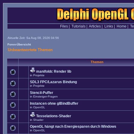
Files
|
Tutorials
|
Articles
|
Links
|
Home
|
T
Aktuelle Zeit: Sa Aug 08, 2026 04:56
Foren-Übersicht
Unbeantwortete Themen
Themen
manifoldc Render lib
in
Projekte
SDL3 FPC/Lazarus Bindung
in
Projekte
Stencil-Puffer
in
Einsteiger-Fragen
Instancen ohne glBindBuffer
in
OpenGL
Tesselations-Shader
in
Shader
OpenGL hängt nach Energiesparen durch Windows
in
OpenGL