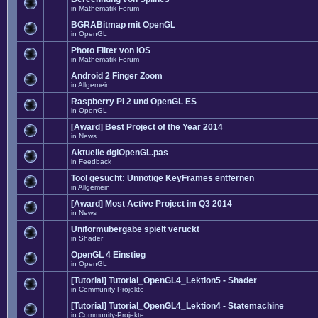
in
Mathematik-Forum
BGRABitmap mit OpenGL
in
OpenGL
Photo FIlter von iOS
in
Mathematik-Forum
Android 2 Finger Zoom
in
Allgemein
Raspberry PI 2 und OpenGL ES
in
OpenGL
[Award] Best Project of the Year 2014
in
News
Aktuelle dglOpenGL.pas
in
Feedback
Tool gesucht: Unnötige KeyFrames entfernen
in
Allgemein
[Award] Most Active Project im Q3 2014
in
News
Uniformübergabe spielt verückt
in
Shader
OpenGL 4 Einstieg
in
OpenGL
[Tutorial] Tutorial_OpenGL4_Lektion5 - Shader
in
Community-Projekte
[Tutorial] Tutorial_OpenGL4_Lektion4 - Statemachine
in
Community-Projekte