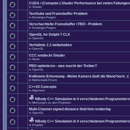
CUDA / (Compute-) Shader Performance bei vielen Faltungen
in
Shader
TextSuite und Framebuffer Problem
in
Einsteiger-Fragen
Verschachtelte Framebuffer / FBO - Problem
in
Einsteiger-Fragen
OpenGL for Delphi 7 CLX
in
OpenGL
Verhältnis 1:1 beibehalten
in
OpenGL
CCC entdeckt Shader
in
News
PBO optimieren - was macht der Treiber?
in
OpenGL
Kollisions-Erkennung - Meine Kamera läuft die Wand hoch. :(
in
Mathematik-Forum
C++20 Concepts
in
Allgemein
NBody C++ Simulation in 4 verschiedenen Programmierst
in
Meinungen zu den Projekten
Multi-Channel signed distance field font rendering
in
OpenGL
NBody C++ Simulation in 4 verschiedenen Programmierst
in
Projekte