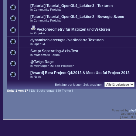
[Tutorial] Tutorial_OpenGL4_Lektion3 - Texturen
in
Community-Projekte
[Tutorial] Tutorial_OpenGL4_Lektion2 - Bewegte Szene
in
Community-Projekte
Vectorgeometry für Matrizen und Vektoren
in
Projekte
dynamisch erzeugte / veränderte Texturen
in
OpenGL
Swept Seperating-Axis-Test
in
Mathematik-Forum
@Twigs Rage
in
Meinungen zu den Projekten
[Award] Best Project Q4/2013 & Most Useful Project 2013
in
News
Beiträge der letzten Zeit anzeigen:
Seite
1
von
17
[ Die Suche ergab 840 Treffer ]
Powered by
php
Deutsche 
[ Time : 0.