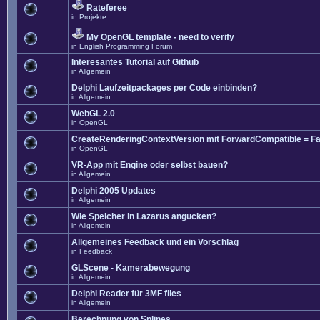
Rateferee
in
Projekte
My OpenGL template - need to verify
in
English Programming Forum
Interesantes Tutorial auf Github
in
Allgemein
Delphi Laufzeitpackages per Code einbinden?
in
Allgemein
WebGL 2.0
in
OpenGL
CreateRenderingContextVersion mit ForwardCompatible = Fa
in
OpenGL
VR-App mit Engine oder selbst bauen?
in
Allgemein
Delphi 2005 Updates
in
Allgemein
Wie Speicher in Lazarus angucken?
in
Allgemein
Allgemeines Feedback und ein Vorschlag
in
Feedback
GLScene - Kamerabewegung
in
Allgemein
Delphi Reader für 3MF files
in
Allgemein
Berechnung von Splines