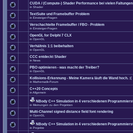
CUDA / (Compute-) Shader Performance bei vielen Faltungen
in
Shader
TextSuite und Framebuffer Problem
in
Einsteiger-Fragen
Verschachtelte Framebuffer / FBO - Problem
in
Einsteiger-Fragen
OpenGL for Delphi 7 CLX
in
OpenGL
Verhältnis 1:1 beibehalten
in
OpenGL
CCC entdeckt Shader
in
News
PBO optimieren - was macht der Treiber?
in
OpenGL
Kollisions-Erkennung - Meine Kamera läuft die Wand hoch. :(
in
Mathematik-Forum
C++20 Concepts
in
Allgemein
NBody C++ Simulation in 4 verschiedenen Programmierst
in
Meinungen zu den Projekten
Multi-Channel signed distance field font rendering
in
OpenGL
NBody C++ Simulation in 4 verschiedenen Programmierst
in
Projekte