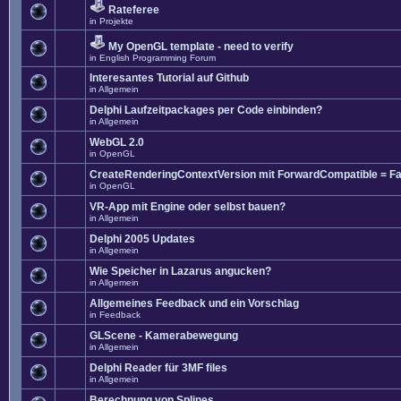
Rateferee
in
Projekte
My OpenGL template - need to verify
in
English Programming Forum
Interesantes Tutorial auf Github
in
Allgemein
Delphi Laufzeitpackages per Code einbinden?
in
Allgemein
WebGL 2.0
in
OpenGL
CreateRenderingContextVersion mit ForwardCompatible = Fa
in
OpenGL
VR-App mit Engine oder selbst bauen?
in
Allgemein
Delphi 2005 Updates
in
Allgemein
Wie Speicher in Lazarus angucken?
in
Allgemein
Allgemeines Feedback und ein Vorschlag
in
Feedback
GLScene - Kamerabewegung
in
Allgemein
Delphi Reader für 3MF files
in
Allgemein
Berechnung von Splines