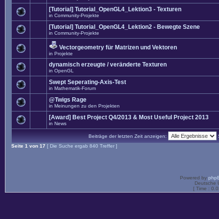
[Tutorial] Tutorial_OpenGL4_Lektion3 - Texturen
in
Community-Projekte
[Tutorial] Tutorial_OpenGL4_Lektion2 - Bewegte Szene
in
Community-Projekte
Vectorgeometry für Matrizen und Vektoren
in
Projekte
dynamisch erzeugte / veränderte Texturen
in
OpenGL
Swept Seperating-Axis-Test
in
Mathematik-Forum
@Twigs Rage
in
Meinungen zu den Projekten
[Award] Best Project Q4/2013 & Most Useful Project 2013
in
News
Beiträge der letzten Zeit anzeigen:
Seite
1
von
17
[ Die Suche ergab 840 Treffer ]
Powered by
php
Deutsche 
[ Time : 0.