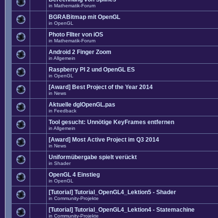
in
Mathematik-Forum
BGRABitmap mit OpenGL
in
OpenGL
Photo FIlter von iOS
in
Mathematik-Forum
Android 2 Finger Zoom
in
Allgemein
Raspberry PI 2 und OpenGL ES
in
OpenGL
[Award] Best Project of the Year 2014
in
News
Aktuelle dglOpenGL.pas
in
Feedback
Tool gesucht: Unnötige KeyFrames entfernen
in
Allgemein
[Award] Most Active Project im Q3 2014
in
News
Uniformübergabe spielt verückt
in
Shader
OpenGL 4 Einstieg
in
OpenGL
[Tutorial] Tutorial_OpenGL4_Lektion5 - Shader
in
Community-Projekte
[Tutorial] Tutorial_OpenGL4_Lektion4 - Statemachine
in
Community-Projekte