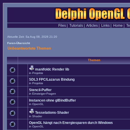
Files
|
Tutorials
|
Articles
|
Links
|
Home
|
T
Aktuelle Zeit: Sa Aug 08, 2026 21:20
Foren-Übersicht
Unbeantwortete Themen
Themen
manifoldc Render lib
in
Projekte
SDL3 FPC/Lazarus Bindung
in
Projekte
Stencil-Puffer
in
Einsteiger-Fragen
Instancen ohne glBindBuffer
in
OpenGL
Tesselations-Shader
in
Shader
OpenGL hängt nach Energiesparen durch Windows
in
OpenGL