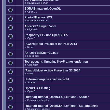
in
Mathematik-Forum
BGRABitmap mit OpenGL
in
OpenGL
Photo FIlter von iOS
in
Mathematik-Forum
Android 2 Finger Zoom
in
Allgemein
Raspberry PI 2 und OpenGL ES
in
OpenGL
[Award] Best Project of the Year 2014
in
News
Aktuelle dglOpenGL.pas
in
Feedback
Tool gesucht: Unnötige KeyFrames entfernen
in
Allgemein
[Award] Most Active Project im Q3 2014
in
News
Uniformübergabe spielt verückt
in
Shader
OpenGL 4 Einstieg
in
OpenGL
[Tutorial] Tutorial_OpenGL4_Lektion5 - Shader
in
Community-Projekte
[Tutorial] Tutorial_OpenGL4_Lektion4 - Statemachine
in
Community-Projekte