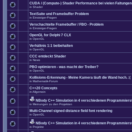
CUDA / (Compute-) Shader Performance bei vielen Faltungen
in
Shader
TextSuite und Framebuffer Problem
in
Einsteiger-Fragen
Verschachtelte Framebuffer / FBO - Problem
in
Einsteiger-Fragen
OpenGL for Delphi 7 CLX
in
OpenGL
Verhältnis 1:1 beibehalten
in
OpenGL
CCC entdeckt Shader
in
News
PBO optimieren - was macht der Treiber?
in
OpenGL
Kollisions-Erkennung - Meine Kamera läuft die Wand hoch. :(
in
Mathematik-Forum
C++20 Concepts
in
Allgemein
NBody C++ Simulation in 4 verschiedenen Programmierst
in
Meinungen zu den Projekten
Multi-Channel signed distance field font rendering
in
OpenGL
NBody C++ Simulation in 4 verschiedenen Programmierst
in
Projekte