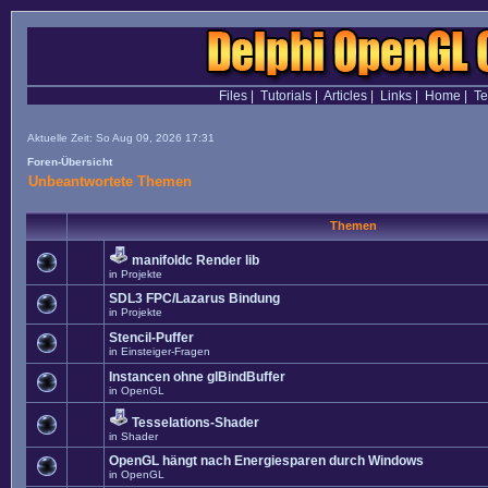
Files
|
Tutorials
|
Articles
|
Links
|
Home
|
T
Aktuelle Zeit: So Aug 09, 2026 17:31
Foren-Übersicht
Unbeantwortete Themen
Themen
manifoldc Render lib
in
Projekte
SDL3 FPC/Lazarus Bindung
in
Projekte
Stencil-Puffer
in
Einsteiger-Fragen
Instancen ohne glBindBuffer
in
OpenGL
Tesselations-Shader
in
Shader
OpenGL hängt nach Energiesparen durch Windows
in
OpenGL