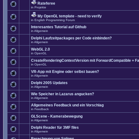
Rateferee
in
Projekte
My OpenGL template - need to verify
in
English Programming Forum
Interesantes Tutorial auf Github
in
Allgemein
Delphi Laufzeitpackages per Code einbinden?
in
Allgemein
WebGL 2.0
in
OpenGL
CreateRenderingContextVersion mit ForwardCompatible = Fa
in
OpenGL
VR-App mit Engine oder selbst bauen?
in
Allgemein
Delphi 2005 Updates
in
Allgemein
Wie Speicher in Lazarus angucken?
in
Allgemein
Allgemeines Feedback und ein Vorschlag
in
Feedback
GLScene - Kamerabewegung
in
Allgemein
Delphi Reader für 3MF files
in
Allgemein
Berechnung von Splines