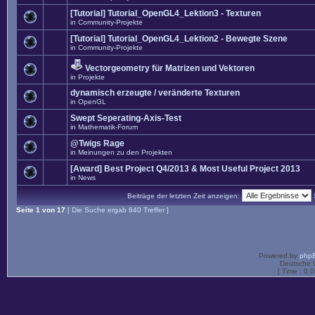
[Tutorial] Tutorial_OpenGL4_Lektion3 - Texturen
in
Community-Projekte
[Tutorial] Tutorial_OpenGL4_Lektion2 - Bewegte Szene
in
Community-Projekte
Vectorgeometry für Matrizen und Vektoren
in
Projekte
dynamisch erzeugte / veränderte Texturen
in
OpenGL
Swept Seperating-Axis-Test
in
Mathematik-Forum
@Twigs Rage
in
Meinungen zu den Projekten
[Award] Best Project Q4/2013 & Most Useful Project 2013
in
News
Beiträge der letzten Zeit anzeigen:
Seite
1
von
17
[ Die Suche ergab 840 Treffer ]
Powered by
php
Deutsche 
[ Time : 0.