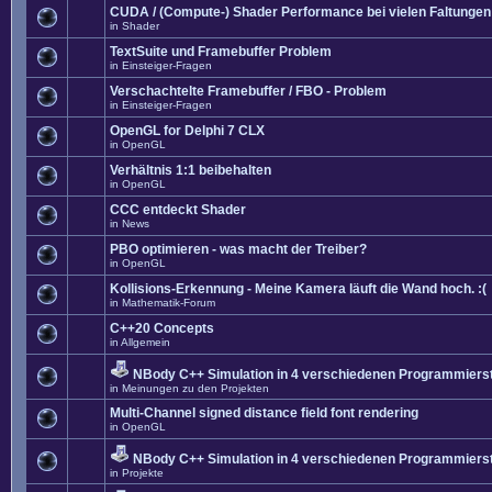
CUDA / (Compute-) Shader Performance bei vielen Faltungen
in
Shader
TextSuite und Framebuffer Problem
in
Einsteiger-Fragen
Verschachtelte Framebuffer / FBO - Problem
in
Einsteiger-Fragen
OpenGL for Delphi 7 CLX
in
OpenGL
Verhältnis 1:1 beibehalten
in
OpenGL
CCC entdeckt Shader
in
News
PBO optimieren - was macht der Treiber?
in
OpenGL
Kollisions-Erkennung - Meine Kamera läuft die Wand hoch. :(
in
Mathematik-Forum
C++20 Concepts
in
Allgemein
NBody C++ Simulation in 4 verschiedenen Programmierst
in
Meinungen zu den Projekten
Multi-Channel signed distance field font rendering
in
OpenGL
NBody C++ Simulation in 4 verschiedenen Programmierst
in
Projekte