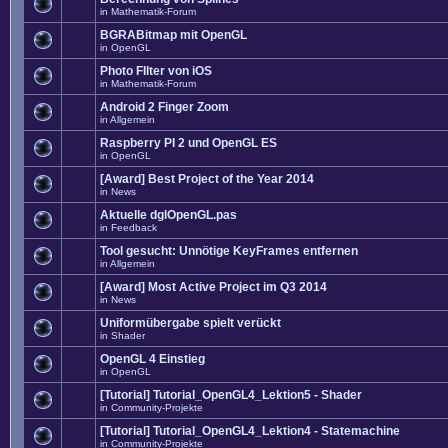
in
Mathematik-Forum
BGRABitmap mit OpenGL
in
OpenGL
Photo FIlter von iOS
in
Mathematik-Forum
Android 2 Finger Zoom
in
Allgemein
Raspberry PI 2 und OpenGL ES
in
OpenGL
[Award] Best Project of the Year 2014
in
News
Aktuelle dglOpenGL.pas
in
Feedback
Tool gesucht: Unnötige KeyFrames entfernen
in
Allgemein
[Award] Most Active Project im Q3 2014
in
News
Uniformübergabe spielt verückt
in
Shader
OpenGL 4 Einstieg
in
OpenGL
[Tutorial] Tutorial_OpenGL4_Lektion5 - Shader
in
Community-Projekte
[Tutorial] Tutorial_OpenGL4_Lektion4 - Statemachine
in
Community-Projekte