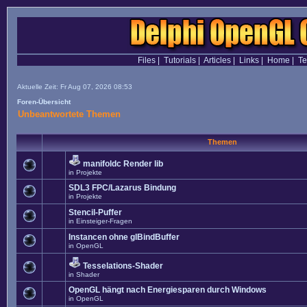
Files
|
Tutorials
|
Articles
|
Links
|
Home
|
T
Aktuelle Zeit: Fr Aug 07, 2026 08:53
Foren-Übersicht
Unbeantwortete Themen
Themen
manifoldc Render lib
in
Projekte
SDL3 FPC/Lazarus Bindung
in
Projekte
Stencil-Puffer
in
Einsteiger-Fragen
Instancen ohne glBindBuffer
in
OpenGL
Tesselations-Shader
in
Shader
OpenGL hängt nach Energiesparen durch Windows
in
OpenGL