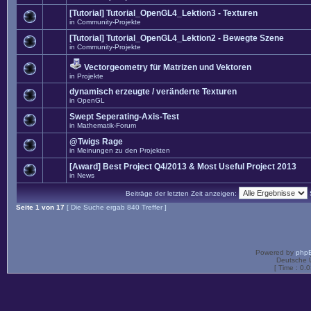
[Tutorial] Tutorial_OpenGL4_Lektion3 - Texturen
in
Community-Projekte
[Tutorial] Tutorial_OpenGL4_Lektion2 - Bewegte Szene
in
Community-Projekte
Vectorgeometry für Matrizen und Vektoren
in
Projekte
dynamisch erzeugte / veränderte Texturen
in
OpenGL
Swept Seperating-Axis-Test
in
Mathematik-Forum
@Twigs Rage
in
Meinungen zu den Projekten
[Award] Best Project Q4/2013 & Most Useful Project 2013
in
News
Beiträge der letzten Zeit anzeigen:
Seite
1
von
17
[ Die Suche ergab 840 Treffer ]
Powered by
php
Deutsche 
[ Time : 0.