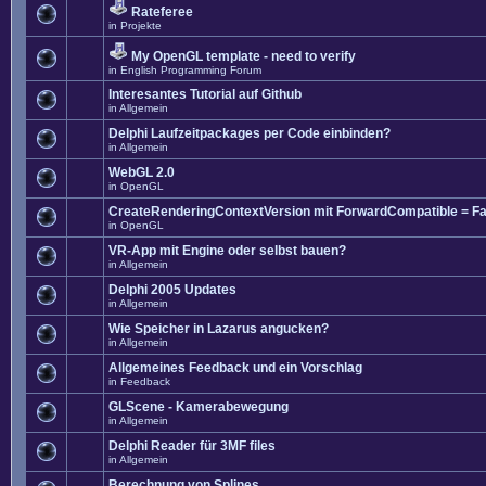
Rateferee
in
Projekte
My OpenGL template - need to verify
in
English Programming Forum
Interesantes Tutorial auf Github
in
Allgemein
Delphi Laufzeitpackages per Code einbinden?
in
Allgemein
WebGL 2.0
in
OpenGL
CreateRenderingContextVersion mit ForwardCompatible = Fa
in
OpenGL
VR-App mit Engine oder selbst bauen?
in
Allgemein
Delphi 2005 Updates
in
Allgemein
Wie Speicher in Lazarus angucken?
in
Allgemein
Allgemeines Feedback und ein Vorschlag
in
Feedback
GLScene - Kamerabewegung
in
Allgemein
Delphi Reader für 3MF files
in
Allgemein
Berechnung von Splines