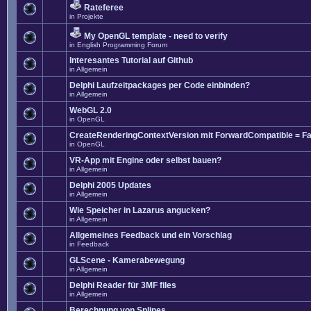
Rateferee
in
Projekte
My OpenGL template - need to verify
in
English Programming Forum
Interesantes Tutorial auf Github
in
Allgemein
Delphi Laufzeitpackages per Code einbinden?
in
Allgemein
WebGL 2.0
in
OpenGL
CreateRenderingContextVersion mit ForwardCompatible = Fa
in
OpenGL
VR-App mit Engine oder selbst bauen?
in
Allgemein
Delphi 2005 Updates
in
Allgemein
Wie Speicher in Lazarus angucken?
in
Allgemein
Allgemeines Feedback und ein Vorschlag
in
Feedback
GLScene - Kamerabewegung
in
Allgemein
Delphi Reader für 3MF files
in
Allgemein
Berechnung von Splines