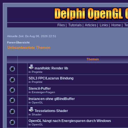
Files
|
Tutorials
|
Articles
|
Links
|
Home
|
T
Aktuelle Zeit: Do Aug 06, 2026 22:51
Foren-Übersicht
Unbeantwortete Themen
Themen
manifoldc Render lib
in
Projekte
SDL3 FPC/Lazarus Bindung
in
Projekte
Stencil-Puffer
in
Einsteiger-Fragen
Instancen ohne glBindBuffer
in
OpenGL
Tesselations-Shader
in
Shader
OpenGL hängt nach Energiesparen durch Windows
in
OpenGL