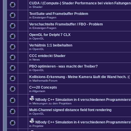
CUDA / (Compute-) Shader Performance bei vielen Faltungen
in
Shader
TextSuite und Framebuffer Problem
in
Einsteiger-Fragen
Verschachtelte Framebuffer / FBO - Problem
in
Einsteiger-Fragen
OpenGL for Delphi 7 CLX
in
OpenGL
Verhältnis 1:1 beibehalten
in
OpenGL
CCC entdeckt Shader
in
News
PBO optimieren - was macht der Treiber?
in
OpenGL
Kollisions-Erkennung - Meine Kamera läuft die Wand hoch. :(
in
Mathematik-Forum
C++20 Concepts
in
Allgemein
NBody C++ Simulation in 4 verschiedenen Programmierst
in
Meinungen zu den Projekten
Multi-Channel signed distance field font rendering
in
OpenGL
NBody C++ Simulation in 4 verschiedenen Programmierst
in
Projekte