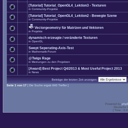
[Tutorial] Tutorial_OpenGL4_Lektion3 - Texturen
in
Community-Projekte
[Tutorial] Tutorial_OpenGL4_Lektion2 - Bewegte Szene
in
Community-Projekte
Vectorgeometry für Matrizen und Vektoren
in
Projekte
dynamisch erzeugte / veränderte Texturen
in
OpenGL
Swept Seperating-Axis-Test
in
Mathematik-Forum
@Twigs Rage
in
Meinungen zu den Projekten
[Award] Best Project Q4/2013 & Most Useful Project 2013
in
News
Beiträge der letzten Zeit anzeigen:
Seite
1
von
17
[ Die Suche ergab 840 Treffer ]
Powered by
php
Deutsche 
[ Time : 0.