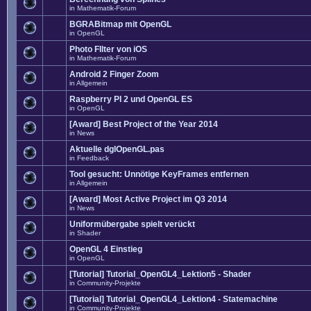
in
Mathematik-Forum
BGRABitmap mit OpenGL
in
OpenGL
Photo FIlter von iOS
in
Mathematik-Forum
Android 2 Finger Zoom
in
Allgemein
Raspberry PI 2 und OpenGL ES
in
OpenGL
[Award] Best Project of the Year 2014
in
News
Aktuelle dglOpenGL.pas
in
Feedback
Tool gesucht: Unnötige KeyFrames entfernen
in
Allgemein
[Award] Most Active Project im Q3 2014
in
News
Uniformübergabe spielt verückt
in
Shader
OpenGL 4 Einstieg
in
OpenGL
[Tutorial] Tutorial_OpenGL4_Lektion5 - Shader
in
Community-Projekte
[Tutorial] Tutorial_OpenGL4_Lektion4 - Statemachine
in
Community-Projekte