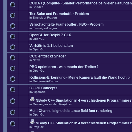
CUDA / (Compute-) Shader Performance bei vielen Faltungen
in
Shader
TextSuite und Framebuffer Problem
in
Einsteiger-Fragen
Verschachtelte Framebuffer / FBO - Problem
in
Einsteiger-Fragen
OpenGL for Delphi 7 CLX
in
OpenGL
Verhältnis 1:1 beibehalten
in
OpenGL
CCC entdeckt Shader
in
News
PBO optimieren - was macht der Treiber?
in
OpenGL
Kollisions-Erkennung - Meine Kamera läuft die Wand hoch. :(
in
Mathematik-Forum
C++20 Concepts
in
Allgemein
NBody C++ Simulation in 4 verschiedenen Programmierst
in
Meinungen zu den Projekten
Multi-Channel signed distance field font rendering
in
OpenGL
NBody C++ Simulation in 4 verschiedenen Programmierst
in
Projekte