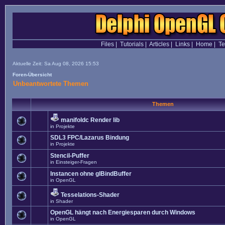
Files
|
Tutorials
|
Articles
|
Links
|
Home
|
T
Aktuelle Zeit: Sa Aug 08, 2026 15:53
Foren-Übersicht
Unbeantwortete Themen
Themen
manifoldc Render lib
in
Projekte
SDL3 FPC/Lazarus Bindung
in
Projekte
Stencil-Puffer
in
Einsteiger-Fragen
Instancen ohne glBindBuffer
in
OpenGL
Tesselations-Shader
in
Shader
OpenGL hängt nach Energiesparen durch Windows
in
OpenGL