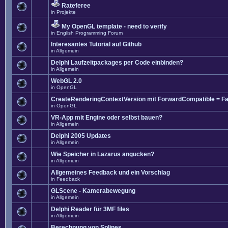
Rateferee
in
Projekte
My OpenGL template - need to verify
in
English Programming Forum
Interesantes Tutorial auf Github
in
Allgemein
Delphi Laufzeitpackages per Code einbinden?
in
Allgemein
WebGL 2.0
in
OpenGL
CreateRenderingContextVersion mit ForwardCompatible = Fa
in
OpenGL
VR-App mit Engine oder selbst bauen?
in
Allgemein
Delphi 2005 Updates
in
Allgemein
Wie Speicher in Lazarus angucken?
in
Allgemein
Allgemeines Feedback und ein Vorschlag
in
Feedback
GLScene - Kamerabewegung
in
Allgemein
Delphi Reader für 3MF files
in
Allgemein
Berechnung von Splines