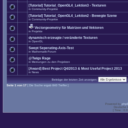
[Tutorial] Tutorial_OpenGL4_Lektion3 - Texturen
in
Community-Projekte
[Tutorial] Tutorial_OpenGL4_Lektion2 - Bewegte Szene
in
Community-Projekte
Vectorgeometry für Matrizen und Vektoren
in
Projekte
dynamisch erzeugte / veränderte Texturen
in
OpenGL
Swept Seperating-Axis-Test
in
Mathematik-Forum
@Twigs Rage
in
Meinungen zu den Projekten
[Award] Best Project Q4/2013 & Most Useful Project 2013
in
News
Beiträge der letzten Zeit anzeigen:
Seite
1
von
17
[ Die Suche ergab 840 Treffer ]
Powered by
php
Deutsche 
[ Time : 0.