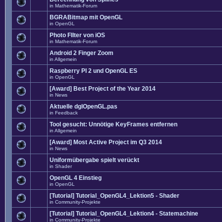
in
Mathematik-Forum
BGRABitmap mit OpenGL
in
OpenGL
Photo FIlter von iOS
in
Mathematik-Forum
Android 2 Finger Zoom
in
Allgemein
Raspberry PI 2 und OpenGL ES
in
OpenGL
[Award] Best Project of the Year 2014
in
News
Aktuelle dglOpenGL.pas
in
Feedback
Tool gesucht: Unnötige KeyFrames entfernen
in
Allgemein
[Award] Most Active Project im Q3 2014
in
News
Uniformübergabe spielt verückt
in
Shader
OpenGL 4 Einstieg
in
OpenGL
[Tutorial] Tutorial_OpenGL4_Lektion5 - Shader
in
Community-Projekte
[Tutorial] Tutorial_OpenGL4_Lektion4 - Statemachine
in
Community-Projekte