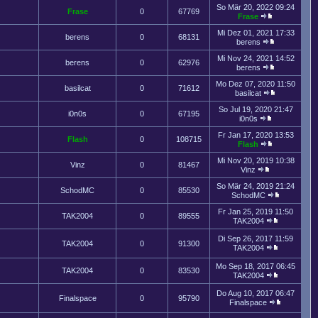
So Mär 20, 2022 09:24
Frase
0
67769
Frase
Mi Dez 01, 2021 17:33
berens
0
68131
berens
Mi Nov 24, 2021 14:52
berens
0
62976
berens
Mo Dez 07, 2020 11:50
basilcat
0
71612
basilcat
So Jul 19, 2020 21:47
i0n0s
0
67195
i0n0s
Fr Jan 17, 2020 13:53
Flash
0
108715
Flash
Mi Nov 20, 2019 10:38
Vinz
0
81467
Vinz
So Mär 24, 2019 21:24
SchodMC
0
85530
SchodMC
Fr Jan 25, 2019 11:50
TAK2004
0
89555
TAK2004
Di Sep 26, 2017 11:59
TAK2004
0
91300
TAK2004
Mo Sep 18, 2017 06:45
TAK2004
0
83530
TAK2004
Do Aug 10, 2017 06:47
Finalspace
0
95790
Finalspace