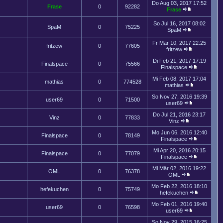
Do Aug 03, 2017 17:52
Frase
0
92282
Frase
So Jul 16, 2017 08:02
SpaM
0
75225
SpaM
Fr Mär 10, 2017 22:25
fritzew
0
77605
fritzew
Di Feb 21, 2017 17:19
Finalspace
0
75566
Finalspace
Mi Feb 08, 2017 17:04
mathias
0
774528
mathias
So Nov 27, 2016 19:39
user69
0
71500
user69
Do Jul 21, 2016 23:17
Vinz
0
77833
Vinz
Mo Jun 06, 2016 12:40
Finalspace
0
78149
Finalspace
Mi Apr 20, 2016 20:15
Finalspace
0
77079
Finalspace
Mi Mär 02, 2016 19:22
OML
0
76378
OML
Mo Feb 22, 2016 18:10
hefekuchen
0
75749
hefekuchen
Mo Feb 01, 2016 19:40
user69
0
76598
user69
So Nov 29, 2015 16:25