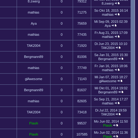
8.zwerg
0
79312
8.zwerg
So Okt 18, 2015 16:14
mathias
0
71275
mathias
Mi Sep 09, 2015 02:39
Aya
0
75659
Aya
Fr Aug 21, 2015 17:09
mathias
0
77435
mathias
Di Jun 23, 2015 10:10
TAK2004
0
71920
TAK2004
Sa Jan 31, 2015 15:30
Bergmann89
0
81006
Bergmann89
Fr Jan 16, 2015 18:06
mathias
0
77749
mathias
Mi Jan 07, 2015 18:27
glAwesome
0
71143
glAwesome
Mi Okt 01, 2014 19:02
Bergmann89
0
81637
Bergmann89
So Sep 21, 2014 17:27
mathias
0
82605
mathias
Di Jul 22, 2014 19:59
TAK2004
0
73418
TAK2004
Mo Jun 02, 2014 11:50
Flash
0
99537
Flash
Mo Jun 02, 2014 11:36
Flash
0
107585
Flash