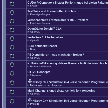
CUDA / (Compute-) Shader Performance bei vielen Faltun
in
Shader
TextSuite und Framebuffer Problem
in
Einsteiger-Fragen
Verschachtelte Framebuffer / FBO - Problem
in
Einsteiger-Fragen
OpenGL for Delphi 7 CLX
in
OpenGL
Verhältnis 1:1 beibehalten
in
OpenGL
CCC entdeckt Shader
in
News
PBO optimieren - was macht der Treiber?
in
OpenGL
Kollisions-Erkennung - Meine Kamera läuft die Wand hoch. 
in
Mathematik-Forum
C++20 Concepts
in
Allgemein
NBody C++ Simulation in 4 verschiedenen Programmier
in
Meinungen zu den Projekten
Multi-Channel signed distance field font rendering
in
OpenGL
NBody C++ Simulation in 4 verschiedenen Programmier
in
Projekte