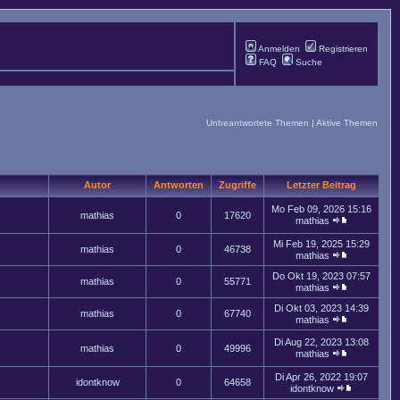
Anmelden
Registrieren
FAQ
Suche
Unbeantwortete Themen
|
Aktive Themen
Autor
Antworten
Zugriffe
Letzter Beitrag
Mo Feb 09, 2026 15:16
mathias
0
17620
mathias
Mi Feb 19, 2025 15:29
mathias
0
46738
mathias
Do Okt 19, 2023 07:57
mathias
0
55771
mathias
Di Okt 03, 2023 14:39
mathias
0
67740
mathias
Di Aug 22, 2023 13:08
mathias
0
49996
mathias
Di Apr 26, 2022 19:07
idontknow
0
64658
idontknow