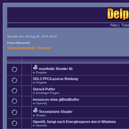
Files
|
Tutor
Aktuelle Zeit: Do Aug 06, 2026 08:43
Foren-Übersicht
Unbeantwortete Themen
manifoldc Render lib
in
Projekte
SDL3 FPC/Lazarus Bindung
in
Projekte
Stencil-Puffer
in
Einsteiger-Fragen
Instancen ohne glBindBuffer
in
OpenGL
Tesselations-Shader
in
Shader
OpenGL hängt nach Energiesparen durch Windows
in
OpenGL