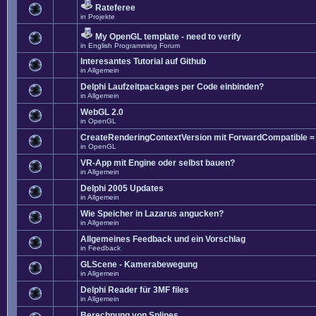
Rateferee
in
Projekte
My OpenGL template - need to verify
in
English Programming Forum
Interesantes Tutorial auf Github
in
Allgemein
Delphi Laufzeitpackages per Code einbinden?
in
Allgemein
WebGL 2.0
in
OpenGL
CreateRenderingContextVersion mit ForwardCompatible =
in
OpenGL
VR-App mit Engine oder selbst bauen?
in
Allgemein
Delphi 2005 Updates
in
Allgemein
Wie Speicher in Lazarus angucken?
in
Allgemein
Allgemeines Feedback und ein Vorschlag
in
Feedback
GLScene - Kamerabewegung
in
Allgemein
Delphi Reader für 3MF files
in
Allgemein
Berechnung von Splines