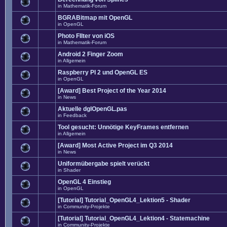
in
Mathematik-Forum
BGRABitmap mit OpenGL
in
OpenGL
Photo FIlter von iOS
in
Mathematik-Forum
Android 2 Finger Zoom
in
Allgemein
Raspberry PI 2 und OpenGL ES
in
OpenGL
[Award] Best Project of the Year 2014
in
News
Aktuelle dglOpenGL.pas
in
Feedback
Tool gesucht: Unnötige KeyFrames entfernen
in
Allgemein
[Award] Most Active Project im Q3 2014
in
News
Uniformübergabe spielt verückt
in
Shader
OpenGL 4 Einstieg
in
OpenGL
[Tutorial] Tutorial_OpenGL4_Lektion5 - Shader
in
Community-Projekte
[Tutorial] Tutorial_OpenGL4_Lektion4 - Statemachine
in
Community-Projekte