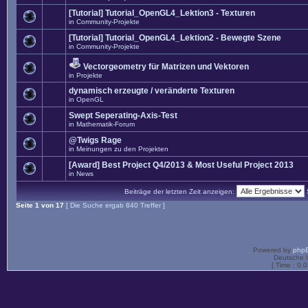
[Tutorial] Tutorial_OpenGL4_Lektion3 - Texturen
in
Community-Projekte
[Tutorial] Tutorial_OpenGL4_Lektion2 - Bewegte Szene
in
Community-Projekte
Vectorgeometry für Matrizen und Vektoren
in
Projekte
dynamisch erzeugte / veränderte Texturen
in
OpenGL
Swept Seperating-Axis-Test
in
Mathematik-Forum
@Twigs Rage
in
Meinungen zu den Projekten
[Award] Best Project Q4/2013 & Most Useful Project 2013
in
News
Beiträge der letzten Zeit anzeigen:
Seite
1
von
17
[ Die Suche ergab 840 Treffer ]
Powered by
php
Deutsche 
[ Time : 0.