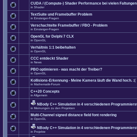
CUDA / (Compute-) Shader Performance bei vielen Faltungen
in
Shader
TextSuite und Framebuffer Problem
in
Einsteiger-Fragen
Verschachtelte Framebuffer / FBO - Problem
in
Einsteiger-Fragen
OpenGL for Delphi 7 CLX
in
OpenGL
Verhältnis 1:1 beibehalten
in
OpenGL
CCC entdeckt Shader
in
News
PBO optimieren - was macht der Treiber?
in
OpenGL
Kollisions-Erkennung - Meine Kamera läuft die Wand hoch. :(
in
Mathematik-Forum
C++20 Concepts
in
Allgemein
NBody C++ Simulation in 4 verschiedenen Programmierst
in
Meinungen zu den Projekten
Multi-Channel signed distance field font rendering
in
OpenGL
NBody C++ Simulation in 4 verschiedenen Programmierst
in
Projekte