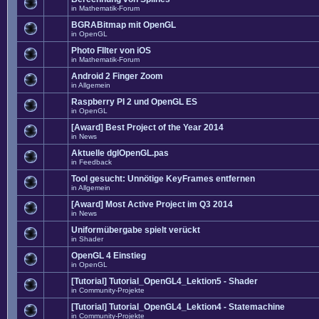
in
Mathematik-Forum
BGRABitmap mit OpenGL
in
OpenGL
Photo FIlter von iOS
in
Mathematik-Forum
Android 2 Finger Zoom
in
Allgemein
Raspberry PI 2 und OpenGL ES
in
OpenGL
[Award] Best Project of the Year 2014
in
News
Aktuelle dglOpenGL.pas
in
Feedback
Tool gesucht: Unnötige KeyFrames entfernen
in
Allgemein
[Award] Most Active Project im Q3 2014
in
News
Uniformübergabe spielt verückt
in
Shader
OpenGL 4 Einstieg
in
OpenGL
[Tutorial] Tutorial_OpenGL4_Lektion5 - Shader
in
Community-Projekte
[Tutorial] Tutorial_OpenGL4_Lektion4 - Statemachine
in
Community-Projekte