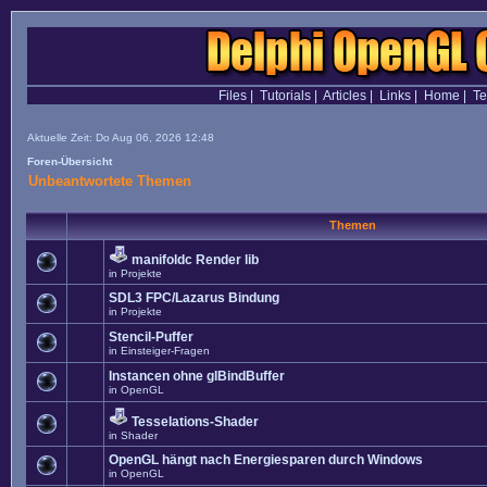
Files
|
Tutorials
|
Articles
|
Links
|
Home
|
T
Aktuelle Zeit: Do Aug 06, 2026 12:48
Foren-Übersicht
Unbeantwortete Themen
Themen
manifoldc Render lib
in
Projekte
SDL3 FPC/Lazarus Bindung
in
Projekte
Stencil-Puffer
in
Einsteiger-Fragen
Instancen ohne glBindBuffer
in
OpenGL
Tesselations-Shader
in
Shader
OpenGL hängt nach Energiesparen durch Windows
in
OpenGL