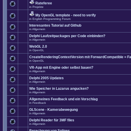
Rateferee
in
Projekte
My OpenGL template - need to verify
in
English Programming Forum
Interesantes Tutorial auf Github
in
Allgemein
Delphi Laufzeitpackages per Code einbinden?
in
Allgemein
WebGL 2.0
in
OpenGL
CreateRenderingContextVersion mit ForwardCompatible = Fa
in
OpenGL
VR-App mit Engine oder selbst bauen?
in
Allgemein
Delphi 2005 Updates
in
Allgemein
Wie Speicher in Lazarus angucken?
in
Allgemein
Allgemeines Feedback und ein Vorschlag
in
Feedback
GLScene - Kamerabewegung
in
Allgemein
Delphi Reader für 3MF files
in
Allgemein
Berechnung von Splines