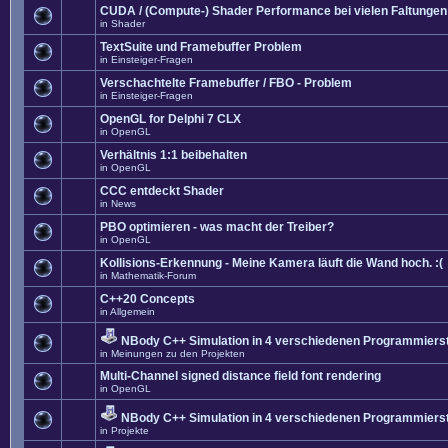
CUDA / (Compute-) Shader Performance bei vielen Faltungen
in
Shader
TextSuite und Framebuffer Problem
in
Einsteiger-Fragen
Verschachtelte Framebuffer / FBO - Problem
in
Einsteiger-Fragen
OpenGL for Delphi 7 CLX
in
OpenGL
Verhältnis 1:1 beibehalten
in
OpenGL
CCC entdeckt Shader
in
News
PBO optimieren - was macht der Treiber?
in
OpenGL
Kollisions-Erkennung - Meine Kamera läuft die Wand hoch. :(
in
Mathematik-Forum
C++20 Concepts
in
Allgemein
NBody C++ Simulation in 4 verschiedenen Programmierst
in
Meinungen zu den Projekten
Multi-Channel signed distance field font rendering
in
OpenGL
NBody C++ Simulation in 4 verschiedenen Programmierst
in
Projekte