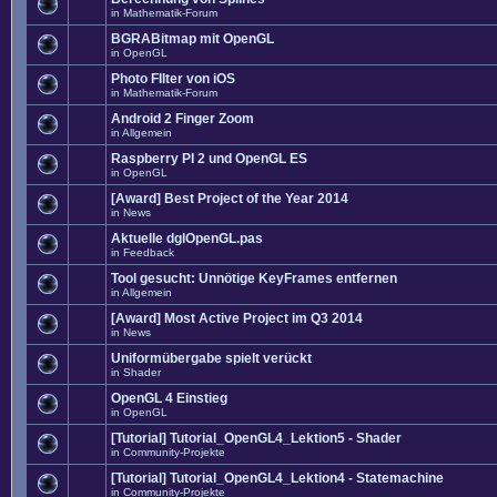
in
Mathematik-Forum
BGRABitmap mit OpenGL
in
OpenGL
Photo FIlter von iOS
in
Mathematik-Forum
Android 2 Finger Zoom
in
Allgemein
Raspberry PI 2 und OpenGL ES
in
OpenGL
[Award] Best Project of the Year 2014
in
News
Aktuelle dglOpenGL.pas
in
Feedback
Tool gesucht: Unnötige KeyFrames entfernen
in
Allgemein
[Award] Most Active Project im Q3 2014
in
News
Uniformübergabe spielt verückt
in
Shader
OpenGL 4 Einstieg
in
OpenGL
[Tutorial] Tutorial_OpenGL4_Lektion5 - Shader
in
Community-Projekte
[Tutorial] Tutorial_OpenGL4_Lektion4 - Statemachine
in
Community-Projekte