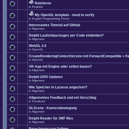
Rateferee
in
Projekte
My OpenGL template - need to verify
in
English Programming Forum
Interesantes Tutorial auf Github
in
Allgemein
Delphi Laufzeitpackages per Code einbinden?
in
Allgemein
WebGL 2.0
in
OpenGL
CreateRenderingContextVersion mit ForwardCompatible = Fa
in
OpenGL
VR-App mit Engine oder selbst bauen?
in
Allgemein
Delphi 2005 Updates
in
Allgemein
Wie Speicher in Lazarus angucken?
in
Allgemein
Allgemeines Feedback und ein Vorschlag
in
Feedback
GLScene - Kamerabewegung
in
Allgemein
Delphi Reader für 3MF files
in
Allgemein
Berechnung von Splines