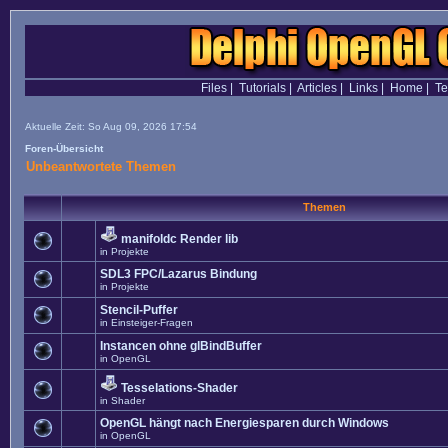
Files
|
Tutorials
|
Articles
|
Links
|
Home
|
T
Aktuelle Zeit: So Aug 09, 2026 17:54
Foren-Übersicht
Unbeantwortete Themen
Themen
manifoldc Render lib
in
Projekte
SDL3 FPC/Lazarus Bindung
in
Projekte
Stencil-Puffer
in
Einsteiger-Fragen
Instancen ohne glBindBuffer
in
OpenGL
Tesselations-Shader
in
Shader
OpenGL hängt nach Energiesparen durch Windows
in
OpenGL