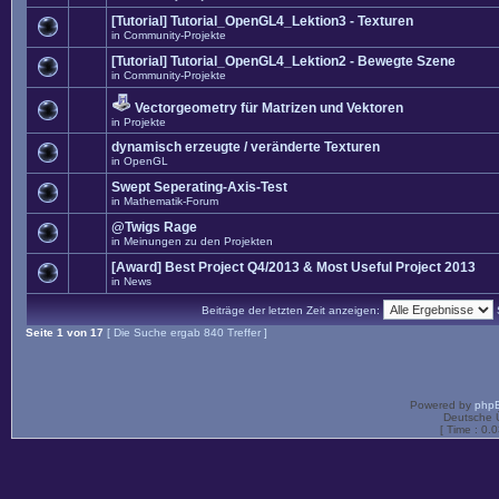
[Tutorial] Tutorial_OpenGL4_Lektion3 - Texturen
in
Community-Projekte
[Tutorial] Tutorial_OpenGL4_Lektion2 - Bewegte Szene
in
Community-Projekte
Vectorgeometry für Matrizen und Vektoren
in
Projekte
dynamisch erzeugte / veränderte Texturen
in
OpenGL
Swept Seperating-Axis-Test
in
Mathematik-Forum
@Twigs Rage
in
Meinungen zu den Projekten
[Award] Best Project Q4/2013 & Most Useful Project 2013
in
News
Beiträge der letzten Zeit anzeigen:
Seite
1
von
17
[ Die Suche ergab 840 Treffer ]
Powered by
php
Deutsche 
[ Time : 0.