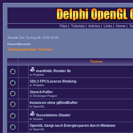
Files
|
Tutorials
|
Articles
|
Links
|
Home
|
T
Aktuelle Zeit: Sa Aug 08, 2026 00:28
Foren-Übersicht
Unbeantwortete Themen
Themen
manifoldc Render lib
in
Projekte
SDL3 FPC/Lazarus Bindung
in
Projekte
Stencil-Puffer
in
Einsteiger-Fragen
Instancen ohne glBindBuffer
in
OpenGL
Tesselations-Shader
in
Shader
OpenGL hängt nach Energiesparen durch Windows
in
OpenGL