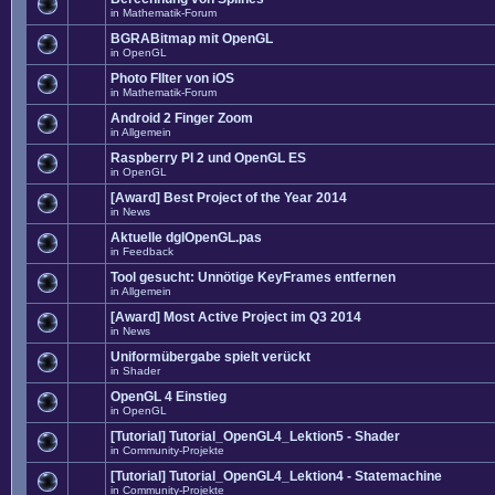
in
Mathematik-Forum
BGRABitmap mit OpenGL
in
OpenGL
Photo FIlter von iOS
in
Mathematik-Forum
Android 2 Finger Zoom
in
Allgemein
Raspberry PI 2 und OpenGL ES
in
OpenGL
[Award] Best Project of the Year 2014
in
News
Aktuelle dglOpenGL.pas
in
Feedback
Tool gesucht: Unnötige KeyFrames entfernen
in
Allgemein
[Award] Most Active Project im Q3 2014
in
News
Uniformübergabe spielt verückt
in
Shader
OpenGL 4 Einstieg
in
OpenGL
[Tutorial] Tutorial_OpenGL4_Lektion5 - Shader
in
Community-Projekte
[Tutorial] Tutorial_OpenGL4_Lektion4 - Statemachine
in
Community-Projekte