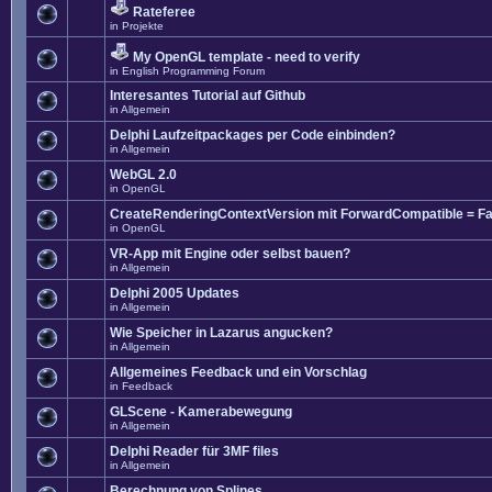
Rateferee
in
Projekte
My OpenGL template - need to verify
in
English Programming Forum
Interesantes Tutorial auf Github
in
Allgemein
Delphi Laufzeitpackages per Code einbinden?
in
Allgemein
WebGL 2.0
in
OpenGL
CreateRenderingContextVersion mit ForwardCompatible = Fa
in
OpenGL
VR-App mit Engine oder selbst bauen?
in
Allgemein
Delphi 2005 Updates
in
Allgemein
Wie Speicher in Lazarus angucken?
in
Allgemein
Allgemeines Feedback und ein Vorschlag
in
Feedback
GLScene - Kamerabewegung
in
Allgemein
Delphi Reader für 3MF files
in
Allgemein
Berechnung von Splines