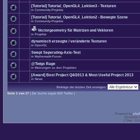
[Tutorial] Tutorial_OpenGL4_Lektion3 - Texturen
in
Community-Projekte
[Tutorial] Tutorial_OpenGL4_Lektion2 - Bewegte Szene
in
Community-Projekte
Vectorgeometry für Matrizen und Vektoren
in
Projekte
dynamisch erzeugte / veränderte Texturen
in
OpenGL
Swept Seperating-Axis-Test
in
Mathematik-Forum
@Twigs Rage
in
Meinungen zu den Projekten
[Award] Best Project Q4/2013 & Most Useful Project 2013
in
News
Beiträge der letzten Zeit anzeigen:
Seite
1
von
17
[ Die Suche ergab 840 Treffer ]
Powered by
php
Deutsche 
[ Time : 0.