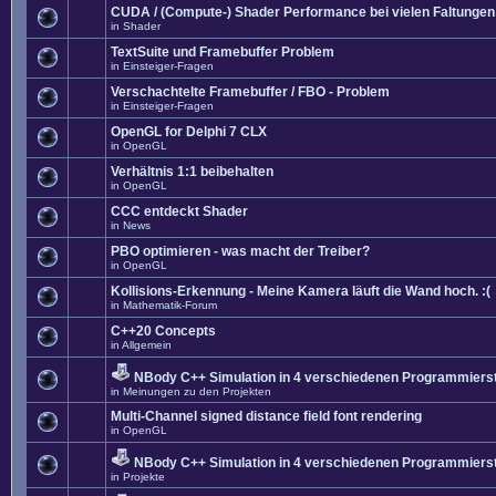
CUDA / (Compute-) Shader Performance bei vielen Faltungen
in
Shader
TextSuite und Framebuffer Problem
in
Einsteiger-Fragen
Verschachtelte Framebuffer / FBO - Problem
in
Einsteiger-Fragen
OpenGL for Delphi 7 CLX
in
OpenGL
Verhältnis 1:1 beibehalten
in
OpenGL
CCC entdeckt Shader
in
News
PBO optimieren - was macht der Treiber?
in
OpenGL
Kollisions-Erkennung - Meine Kamera läuft die Wand hoch. :(
in
Mathematik-Forum
C++20 Concepts
in
Allgemein
NBody C++ Simulation in 4 verschiedenen Programmierst
in
Meinungen zu den Projekten
Multi-Channel signed distance field font rendering
in
OpenGL
NBody C++ Simulation in 4 verschiedenen Programmierst
in
Projekte