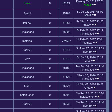
Do Aug 03, 2017 17:52
Frase
0
92321
Frase
So Jul 16, 2017 08:02
SpaM
0
75284
SpaM
Fr Mär 10, 2017 22:25
fritzew
0
77654
fritzew
Di Feb 21, 2017 17:19
Finalspace
0
75606
Finalspace
Mi Feb 08, 2017 17:04
mathias
0
774567
mathias
So Nov 27, 2016 19:39
user69
0
71544
user69
Do Jul 21, 2016 23:17
Vinz
0
77872
Vinz
Mo Jun 06, 2016 12:40
Finalspace
0
78189
Finalspace
Mi Apr 20, 2016 20:15
Finalspace
0
77124
Finalspace
Mi Mär 02, 2016 19:22
OML
0
76427
OML
Mo Feb 22, 2016 18:10
hefekuchen
0
75798
hefekuchen
Mo Feb 01, 2016 19:40
user69
0
76636
user69
So Nov 29, 2015 16:25