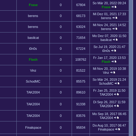
So Mär 20, 2022 09:24
Frase
0
67804
Frase
Mi Dez 01, 2021 17:33
berens
0
68173
berens
Mi Nov 24, 2021 14:52
berens
0
63024
berens
Mo Dez 07, 2020 11:50
basilcat
0
71654
basilcat
So Jul 19, 2020 21:47
i0n0s
0
67224
i0n0s
Fr Jan 17, 2020 13:53
Flash
0
108762
Flash
Mi Nov 20, 2019 10:38
Vinz
0
81522
Vinz
So Mär 24, 2019 21:24
SchodMC
0
85575
SchodMC
Fr Jan 25, 2019 11:50
TAK2004
0
89610
TAK2004
Di Sep 26, 2017 11:59
TAK2004
0
91338
TAK2004
Mo Sep 18, 2017 06:45
TAK2004
0
83576
TAK2004
Do Aug 10, 2017 06:47
Finalspace
0
95834
Finalspace