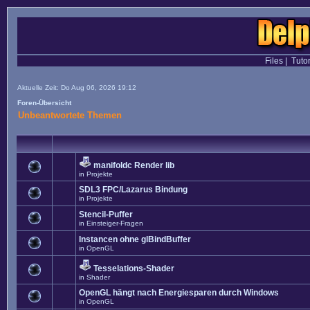
Files
|
Tutor
Aktuelle Zeit: Do Aug 06, 2026 19:12
Foren-Übersicht
Unbeantwortete Themen
manifoldc Render lib
in
Projekte
SDL3 FPC/Lazarus Bindung
in
Projekte
Stencil-Puffer
in
Einsteiger-Fragen
Instancen ohne glBindBuffer
in
OpenGL
Tesselations-Shader
in
Shader
OpenGL hängt nach Energiesparen durch Windows
in
OpenGL