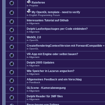
Rateferee
in
Projekte
My OpenGL template - need to verify
in
English Programming Forum
Interesantes Tutorial auf Github
in
Allgemein
Delphi Laufzeitpackages per Code einbinden?
in
Allgemein
WebGL 2.0
in
OpenGL
CreateRenderingContextVersion mit ForwardCompatible =
in
OpenGL
VR-App mit Engine oder selbst bauen?
in
Allgemein
Delphi 2005 Updates
in
Allgemein
Wie Speicher in Lazarus angucken?
in
Allgemein
Allgemeines Feedback und ein Vorschlag
in
Feedback
GLScene - Kamerabewegung
in
Allgemein
Delphi Reader für 3MF files
in
Allgemein
Berechnung von Splines