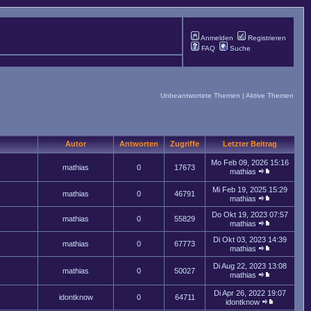
Anmelden
Registrieren
FAQ
Suche
Unbeantwortete Themen
|
Aktive Themen
Autor
Antworten
Zugriffe
Letzter Beitrag
Mo Feb 09, 2026 15:16
mathias
0
17673
mathias
Mi Feb 19, 2025 15:29
mathias
0
46791
mathias
Do Okt 19, 2023 07:57
mathias
0
55829
mathias
Di Okt 03, 2023 14:39
mathias
0
67773
mathias
Di Aug 22, 2023 13:08
mathias
0
50027
mathias
Di Apr 26, 2022 19:07
idontknow
0
64711
idontknow