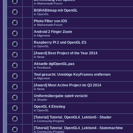
in
Mathematik-Forum
BGRABitmap mit OpenGL
in
OpenGL
Photo FIlter von iOS
in
Mathematik-Forum
Android 2 Finger Zoom
in
Allgemein
Raspberry PI 2 und OpenGL ES
in
OpenGL
[Award] Best Project of the Year 2014
in
News
Aktuelle dglOpenGL.pas
in
Feedback
Tool gesucht: Unnötige KeyFrames entfernen
in
Allgemein
[Award] Most Active Project im Q3 2014
in
News
Uniformübergabe spielt verückt
in
Shader
OpenGL 4 Einstieg
in
OpenGL
[Tutorial] Tutorial_OpenGL4_Lektion5 - Shader
in
Community-Projekte
[Tutorial] Tutorial_OpenGL4_Lektion4 - Statemachine
in
Community-Projekte