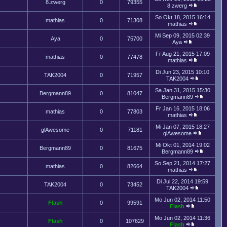
8.zwerg
0
79355
8.zwerg
So Okt 18, 2015 16:14
mathias
0
71308
mathias
Mi Sep 09, 2015 02:39
Aya
0
75700
Aya
Fr Aug 21, 2015 17:09
mathias
0
77478
mathias
Di Jun 23, 2015 10:10
TAK2004
0
71957
TAK2004
Sa Jan 31, 2015 15:30
Bergmann89
0
81047
Bergmann89
Fr Jan 16, 2015 18:06
mathias
0
77803
mathias
Mi Jan 07, 2015 18:27
glAwesome
0
71181
glAwesome
Mi Okt 01, 2014 19:02
Bergmann89
0
81675
Bergmann89
So Sep 21, 2014 17:27
mathias
0
82664
mathias
Di Jul 22, 2014 19:59
TAK2004
0
73452
TAK2004
Mo Jun 02, 2014 11:50
Flash
0
99591
Flash
Mo Jun 02, 2014 11:36
Flash
0
107629
Flash