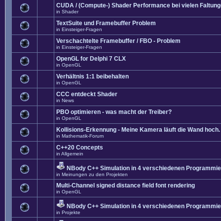
CUDA / (Compute-) Shader Performance bei vielen Faltun
in
Shader
TextSuite und Framebuffer Problem
in
Einsteiger-Fragen
Verschachtelte Framebuffer / FBO - Problem
in
Einsteiger-Fragen
OpenGL for Delphi 7 CLX
in
OpenGL
Verhältnis 1:1 beibehalten
in
OpenGL
CCC entdeckt Shader
in
News
PBO optimieren - was macht der Treiber?
in
OpenGL
Kollisions-Erkennung - Meine Kamera läuft die Wand hoch. 
in
Mathematik-Forum
C++20 Concepts
in
Allgemein
NBody C++ Simulation in 4 verschiedenen Programmier
in
Meinungen zu den Projekten
Multi-Channel signed distance field font rendering
in
OpenGL
NBody C++ Simulation in 4 verschiedenen Programmier
in
Projekte