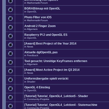
in
Mathematik-Forum
BGRABitmap mit OpenGL
in
OpenGL
Photo FIlter von iOS
in
Mathematik-Forum
Android 2 Finger Zoom
in
Allgemein
Raspberry PI 2 und OpenGL ES
in
OpenGL
[Award] Best Project of the Year 2014
in
News
Aktuelle dglOpenGL.pas
in
Feedback
Tool gesucht: Unnötige KeyFrames entfernen
in
Allgemein
[Award] Most Active Project im Q3 2014
in
News
Uniformübergabe spielt verückt
in
Shader
OpenGL 4 Einstieg
in
OpenGL
[Tutorial] Tutorial_OpenGL4_Lektion5 - Shader
in
Community-Projekte
[Tutorial] Tutorial_OpenGL4_Lektion4 - Statemachine
in
Community-Projekte