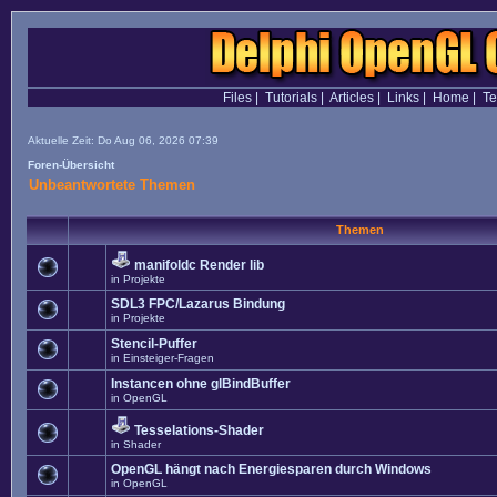
Files
|
Tutorials
|
Articles
|
Links
|
Home
|
T
Aktuelle Zeit: Do Aug 06, 2026 07:39
Foren-Übersicht
Unbeantwortete Themen
Themen
manifoldc Render lib
in
Projekte
SDL3 FPC/Lazarus Bindung
in
Projekte
Stencil-Puffer
in
Einsteiger-Fragen
Instancen ohne glBindBuffer
in
OpenGL
Tesselations-Shader
in
Shader
OpenGL hängt nach Energiesparen durch Windows
in
OpenGL