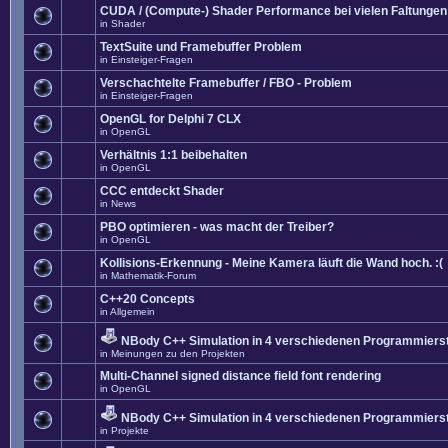
CUDA / (Compute-) Shader Performance bei vielen Faltungen
in
Shader
TextSuite und Framebuffer Problem
in
Einsteiger-Fragen
Verschachtelte Framebuffer / FBO - Problem
in
Einsteiger-Fragen
OpenGL for Delphi 7 CLX
in
OpenGL
Verhältnis 1:1 beibehalten
in
OpenGL
CCC entdeckt Shader
in
News
PBO optimieren - was macht der Treiber?
in
OpenGL
Kollisions-Erkennung - Meine Kamera läuft die Wand hoch. :(
in
Mathematik-Forum
C++20 Concepts
in
Allgemein
NBody C++ Simulation in 4 verschiedenen Programmierst
in
Meinungen zu den Projekten
Multi-Channel signed distance field font rendering
in
OpenGL
NBody C++ Simulation in 4 verschiedenen Programmierst
in
Projekte