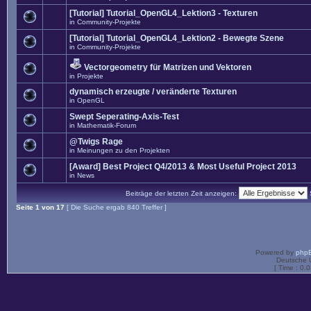
[Tutorial] Tutorial_OpenGL4_Lektion3 - Texturen
in
Community-Projekte
[Tutorial] Tutorial_OpenGL4_Lektion2 - Bewegte Szene
in
Community-Projekte
Vectorgeometry für Matrizen und Vektoren
in
Projekte
dynamisch erzeugte / veränderte Texturen
in
OpenGL
Swept Seperating-Axis-Test
in
Mathematik-Forum
@Twigs Rage
in
Meinungen zu den Projekten
[Award] Best Project Q4/2013 & Most Useful Project 2013
in
News
Beiträge der letzten Zeit anzeigen:
Seite
1
von
17
[ Die Suche ergab 840 Treffer ]
Powered by
php
Deutsche 
[ Time : 0.