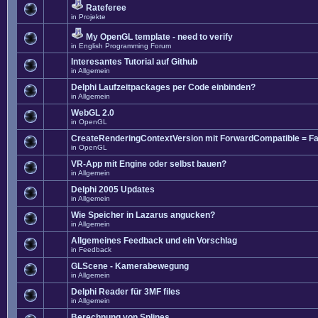
Rateferee
in
Projekte
My OpenGL template - need to verify
in
English Programming Forum
Interesantes Tutorial auf Github
in
Allgemein
Delphi Laufzeitpackages per Code einbinden?
in
Allgemein
WebGL 2.0
in
OpenGL
CreateRenderingContextVersion mit ForwardCompatible = Fa
in
OpenGL
VR-App mit Engine oder selbst bauen?
in
Allgemein
Delphi 2005 Updates
in
Allgemein
Wie Speicher in Lazarus angucken?
in
Allgemein
Allgemeines Feedback und ein Vorschlag
in
Feedback
GLScene - Kamerabewegung
in
Allgemein
Delphi Reader für 3MF files
in
Allgemein
Berechnung von Splines