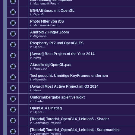
in
Mathematik-Forum
BGRABitmap mit OpenGL
in
OpenGL
Photo FIlter von iOS
in
Mathematik-Forum
Android 2 Finger Zoom
in
Allgemein
Raspberry PI 2 und OpenGL ES
in
OpenGL
[Award] Best Project of the Year 2014
in
News
Aktuelle dglOpenGL.pas
in
Feedback
Tool gesucht: Unnötige KeyFrames entfernen
in
Allgemein
[Award] Most Active Project im Q3 2014
in
News
Uniformübergabe spielt verückt
in
Shader
OpenGL 4 Einstieg
in
OpenGL
[Tutorial] Tutorial_OpenGL4_Lektion5 - Shader
in
Community-Projekte
[Tutorial] Tutorial_OpenGL4_Lektion4 - Statemachine
in
Community-Projekte