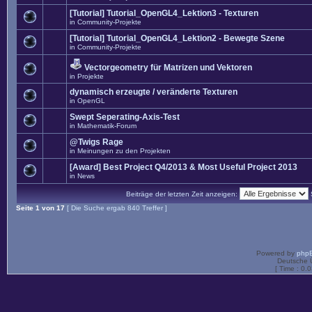
[Tutorial] Tutorial_OpenGL4_Lektion3 - Texturen
in
Community-Projekte
[Tutorial] Tutorial_OpenGL4_Lektion2 - Bewegte Szene
in
Community-Projekte
Vectorgeometry für Matrizen und Vektoren
in
Projekte
dynamisch erzeugte / veränderte Texturen
in
OpenGL
Swept Seperating-Axis-Test
in
Mathematik-Forum
@Twigs Rage
in
Meinungen zu den Projekten
[Award] Best Project Q4/2013 & Most Useful Project 2013
in
News
Beiträge der letzten Zeit anzeigen:
Seite
1
von
17
[ Die Suche ergab 840 Treffer ]
Powered by
php
Deutsche 
[ Time : 0.