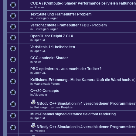
CUDA / (Compute-) Shader Performance bei vielen Faltungen
in
Shader
TextSuite und Framebuffer Problem
in
Einsteiger-Fragen
Verschachtelte Framebuffer / FBO - Problem
in
Einsteiger-Fragen
OpenGL for Delphi 7 CLX
in
OpenGL
Verhältnis 1:1 beibehalten
in
OpenGL
CCC entdeckt Shader
in
News
PBO optimieren - was macht der Treiber?
in
OpenGL
Kollisions-Erkennung - Meine Kamera läuft die Wand hoch. :(
in
Mathematik-Forum
C++20 Concepts
in
Allgemein
NBody C++ Simulation in 4 verschiedenen Programmierst
in
Meinungen zu den Projekten
Multi-Channel signed distance field font rendering
in
OpenGL
NBody C++ Simulation in 4 verschiedenen Programmierst
in
Projekte