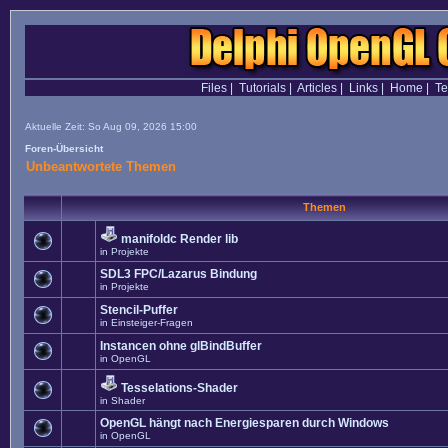
Files
|
Tutorials
|
Articles
|
Links
|
Home
|
T
Aktuelle Zeit: So Aug 09, 2026 15:00
Foren-Übersicht
Unbeantwortete Themen
Themen
manifoldc Render lib
in
Projekte
SDL3 FPC/Lazarus Bindung
in
Projekte
Stencil-Puffer
in
Einsteiger-Fragen
Instancen ohne glBindBuffer
in
OpenGL
Tesselations-Shader
in
Shader
OpenGL hängt nach Energiesparen durch Windows
in
OpenGL