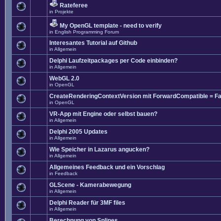
Rateferee
in
Projekte
My OpenGL template - need to verify
in
English Programming Forum
Interesantes Tutorial auf Github
in
Allgemein
Delphi Laufzeitpackages per Code einbinden?
in
Allgemein
WebGL 2.0
in
OpenGL
CreateRenderingContextVersion mit ForwardCompatible = Fa
in
OpenGL
VR-App mit Engine oder selbst bauen?
in
Allgemein
Delphi 2005 Updates
in
Allgemein
Wie Speicher in Lazarus angucken?
in
Allgemein
Allgemeines Feedback und ein Vorschlag
in
Feedback
GLScene - Kamerabewegung
in
Allgemein
Delphi Reader für 3MF files
in
Allgemein
Berechnung von Splines