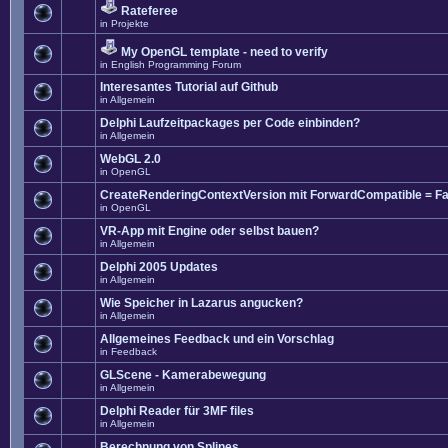
Rateferee
in
Projekte
My OpenGL template - need to verify
in
English Programming Forum
Interesantes Tutorial auf Github
in
Allgemein
Delphi Laufzeitpackages per Code einbinden?
in
Allgemein
WebGL 2.0
in
OpenGL
CreateRenderingContextVersion mit ForwardCompatible = Fa
in
OpenGL
VR-App mit Engine oder selbst bauen?
in
Allgemein
Delphi 2005 Updates
in
Allgemein
Wie Speicher in Lazarus angucken?
in
Allgemein
Allgemeines Feedback und ein Vorschlag
in
Feedback
GLScene - Kamerabewegung
in
Allgemein
Delphi Reader für 3MF files
in
Allgemein
Berechnung von Splines