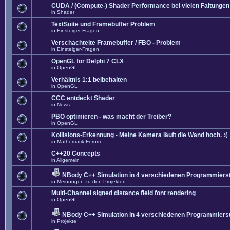
CUDA / (Compute-) Shader Performance bei vielen Faltungen
in
Shader
TextSuite und Framebuffer Problem
in
Einsteiger-Fragen
Verschachtelte Framebuffer / FBO - Problem
in
Einsteiger-Fragen
OpenGL for Delphi 7 CLX
in
OpenGL
Verhältnis 1:1 beibehalten
in
OpenGL
CCC entdeckt Shader
in
News
PBO optimieren - was macht der Treiber?
in
OpenGL
Kollisions-Erkennung - Meine Kamera läuft die Wand hoch. :(
in
Mathematik-Forum
C++20 Concepts
in
Allgemein
NBody C++ Simulation in 4 verschiedenen Programmierst
in
Meinungen zu den Projekten
Multi-Channel signed distance field font rendering
in
OpenGL
NBody C++ Simulation in 4 verschiedenen Programmierst
in
Projekte