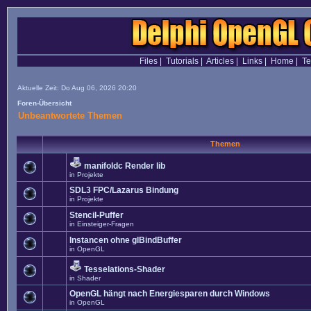
Files
|
Tutorials
|
Articles
|
Links
|
Home
|
T
Aktuelle Zeit: Do Aug 06, 2026 20:20
Foren-Übersicht
Unbeantwortete Themen
Themen
manifoldc Render lib
in
Projekte
SDL3 FPC/Lazarus Bindung
in
Projekte
Stencil-Puffer
in
Einsteiger-Fragen
Instancen ohne glBindBuffer
in
OpenGL
Tesselations-Shader
in
Shader
OpenGL hängt nach Energiesparen durch Windows
in
OpenGL