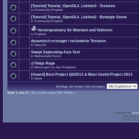
[Tutorial] Tutorial_OpenGL4_Lektion3 - Texturen
in
Community-Projekte
[Tutorial] Tutorial_OpenGL4_Lektion2 - Bewegte Szene
in
Community-Projekte
Vectorgeometry für Matrizen und Vektoren
in
Projekte
dynamisch erzeugte / veränderte Texturen
in
OpenGL
Swept Seperating-Axis-Test
in
Mathematik-Forum
@Twigs Rage
in
Meinungen zu den Projekten
[Award] Best Project Q4/2013 & Most Useful Project 2013
in
News
Beiträge der letzten Zeit anzeigen:
Seite
1
von
17
[ Die Suche ergab 840 Treffer ]
Powered by
php
Deutsche 
[ Time : 0.