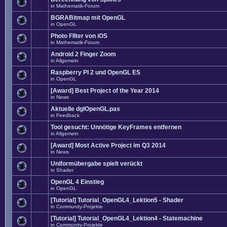
in
Mathematik-Forum
BGRABitmap mit OpenGL
in
OpenGL
Photo FIlter von iOS
in
Mathematik-Forum
Android 2 Finger Zoom
in
Allgemein
Raspberry PI 2 und OpenGL ES
in
OpenGL
[Award] Best Project of the Year 2014
in
News
Aktuelle dglOpenGL.pas
in
Feedback
Tool gesucht: Unnötige KeyFrames entfernen
in
Allgemein
[Award] Most Active Project im Q3 2014
in
News
Uniformübergabe spielt verückt
in
Shader
OpenGL 4 Einstieg
in
OpenGL
[Tutorial] Tutorial_OpenGL4_Lektion5 - Shader
in
Community-Projekte
[Tutorial] Tutorial_OpenGL4_Lektion4 - Statemachine
in
Community-Projekte