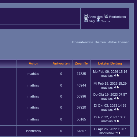
Anmelden
Registrieren
FAQ
Suche
Unbeantwortete Themen
|
Aktive Themen
Autor
Antworten
Zugriffe
Letzter Beitrag
Mo Feb 09, 2026 15:16
mathias
0
17835
mathias
Mi Feb 19, 2025 15:29
mathias
0
46944
mathias
Do Okt 19, 2023 07:57
mathias
0
55996
mathias
Di Okt 03, 2023 14:39
mathias
0
67920
mathias
Di Aug 22, 2023 13:08
mathias
0
50165
mathias
Di Apr 26, 2022 19:07
idontknow
0
64867
idontknow