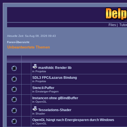
Files
|
Tutor
Aktuelle Zeit: Sa Aug 08, 2026 09:43
Foren-Übersicht
Unbeantwortete Themen
manifoldc Render lib
in
Projekte
SDL3 FPC/Lazarus Bindung
in
Projekte
Stencil-Puffer
in
Einsteiger-Fragen
Instancen ohne glBindBuffer
in
OpenGL
Tesselations-Shader
in
Shader
OpenGL hängt nach Energiesparen durch Windows
in
OpenGL