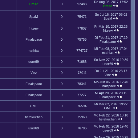
Do Aug 03, 2017 17:52
Frase
0
92488
Frase
So Jul 16, 2017 08:02
SpaM
0
75471
SpaM
Fr Mär 10, 2017 22:25
fritzew
0
77807
fritzew
Di Feb 21, 2017 17:19
Finalspace
0
75755
Finalspace
Mi Feb 08, 2017 17:04
mathias
0
774727
mathias
So Nov 27, 2016 19:39
user69
0
71686
user69
Do Jul 21, 2016 23:17
Vinz
0
78011
Vinz
Mo Jun 06, 2016 12:40
Finalspace
0
78341
Finalspace
Mi Apr 20, 2016 20:15
Finalspace
0
77277
Finalspace
Mi Mär 02, 2016 19:22
OML
0
76594
OML
Mo Feb 22, 2016 18:10
hefekuchen
0
75960
hefekuchen
Mo Feb 01, 2016 19:40
user69
0
76786
user69
So Nov 29, 2015 16:25