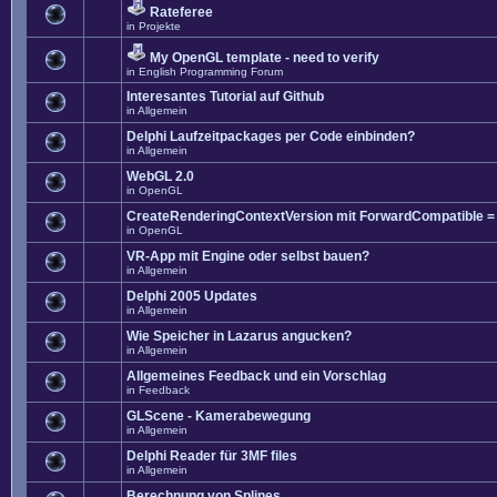
Rateferee
in
Projekte
My OpenGL template - need to verify
in
English Programming Forum
Interesantes Tutorial auf Github
in
Allgemein
Delphi Laufzeitpackages per Code einbinden?
in
Allgemein
WebGL 2.0
in
OpenGL
CreateRenderingContextVersion mit ForwardCompatible =
in
OpenGL
VR-App mit Engine oder selbst bauen?
in
Allgemein
Delphi 2005 Updates
in
Allgemein
Wie Speicher in Lazarus angucken?
in
Allgemein
Allgemeines Feedback und ein Vorschlag
in
Feedback
GLScene - Kamerabewegung
in
Allgemein
Delphi Reader für 3MF files
in
Allgemein
Berechnung von Splines