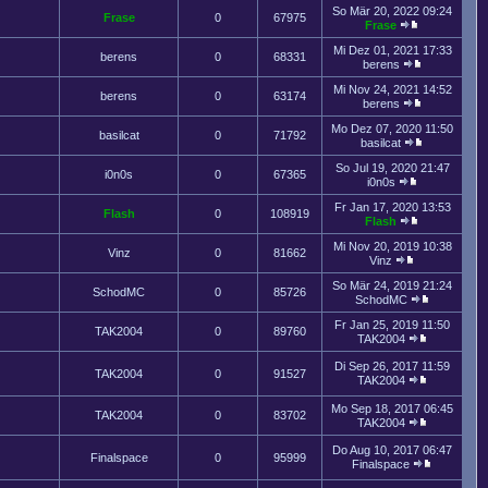
So Mär 20, 2022 09:24
Frase
0
67975
Frase
Mi Dez 01, 2021 17:33
berens
0
68331
berens
Mi Nov 24, 2021 14:52
berens
0
63174
berens
Mo Dez 07, 2020 11:50
basilcat
0
71792
basilcat
So Jul 19, 2020 21:47
i0n0s
0
67365
i0n0s
Fr Jan 17, 2020 13:53
Flash
0
108919
Flash
Mi Nov 20, 2019 10:38
Vinz
0
81662
Vinz
So Mär 24, 2019 21:24
SchodMC
0
85726
SchodMC
Fr Jan 25, 2019 11:50
TAK2004
0
89760
TAK2004
Di Sep 26, 2017 11:59
TAK2004
0
91527
TAK2004
Mo Sep 18, 2017 06:45
TAK2004
0
83702
TAK2004
Do Aug 10, 2017 06:47
Finalspace
0
95999
Finalspace