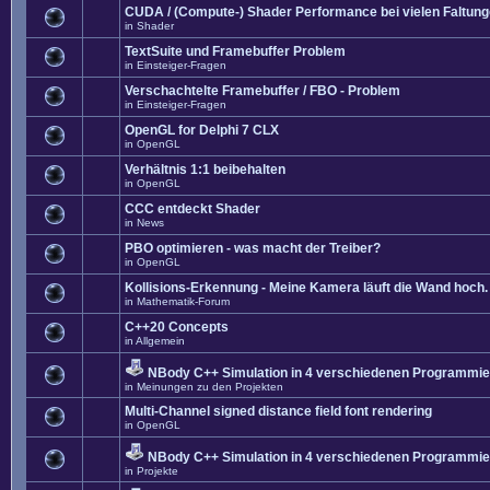
CUDA / (Compute-) Shader Performance bei vielen Faltun
in
Shader
TextSuite und Framebuffer Problem
in
Einsteiger-Fragen
Verschachtelte Framebuffer / FBO - Problem
in
Einsteiger-Fragen
OpenGL for Delphi 7 CLX
in
OpenGL
Verhältnis 1:1 beibehalten
in
OpenGL
CCC entdeckt Shader
in
News
PBO optimieren - was macht der Treiber?
in
OpenGL
Kollisions-Erkennung - Meine Kamera läuft die Wand hoch. 
in
Mathematik-Forum
C++20 Concepts
in
Allgemein
NBody C++ Simulation in 4 verschiedenen Programmier
in
Meinungen zu den Projekten
Multi-Channel signed distance field font rendering
in
OpenGL
NBody C++ Simulation in 4 verschiedenen Programmier
in
Projekte