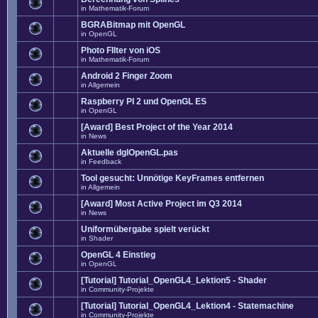
in
Mathematik-Forum
BGRABitmap mit OpenGL
in
OpenGL
Photo FIlter von iOS
in
Mathematik-Forum
Android 2 Finger Zoom
in
Allgemein
Raspberry PI 2 und OpenGL ES
in
OpenGL
[Award] Best Project of the Year 2014
in
News
Aktuelle dglOpenGL.pas
in
Feedback
Tool gesucht: Unnötige KeyFrames entfernen
in
Allgemein
[Award] Most Active Project im Q3 2014
in
News
Uniformübergabe spielt verückt
in
Shader
OpenGL 4 Einstieg
in
OpenGL
[Tutorial] Tutorial_OpenGL4_Lektion5 - Shader
in
Community-Projekte
[Tutorial] Tutorial_OpenGL4_Lektion4 - Statemachine
in
Community-Projekte