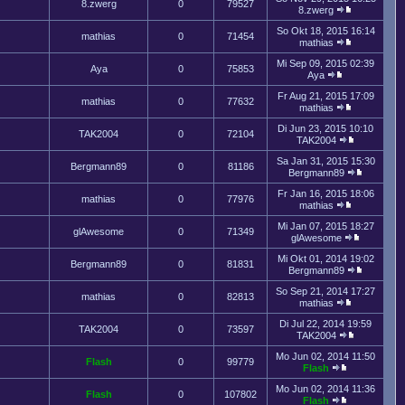
8.zwerg
0
79527
8.zwerg
So Okt 18, 2015 16:14
mathias
0
71454
mathias
Mi Sep 09, 2015 02:39
Aya
0
75853
Aya
Fr Aug 21, 2015 17:09
mathias
0
77632
mathias
Di Jun 23, 2015 10:10
TAK2004
0
72104
TAK2004
Sa Jan 31, 2015 15:30
Bergmann89
0
81186
Bergmann89
Fr Jan 16, 2015 18:06
mathias
0
77976
mathias
Mi Jan 07, 2015 18:27
glAwesome
0
71349
glAwesome
Mi Okt 01, 2014 19:02
Bergmann89
0
81831
Bergmann89
So Sep 21, 2014 17:27
mathias
0
82813
mathias
Di Jul 22, 2014 19:59
TAK2004
0
73597
TAK2004
Mo Jun 02, 2014 11:50
Flash
0
99779
Flash
Mo Jun 02, 2014 11:36
Flash
0
107802
Flash