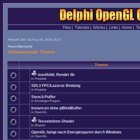
Files
|
Tutorials
|
Articles
|
Links
|
Home
|
T
Aktuelle Zeit: Sa Aug 08, 2026 10:37
Foren-Übersicht
Unbeantwortete Themen
Themen
manifoldc Render lib
in
Projekte
SDL3 FPC/Lazarus Bindung
in
Projekte
Stencil-Puffer
in
Einsteiger-Fragen
Instancen ohne glBindBuffer
in
OpenGL
Tesselations-Shader
in
Shader
OpenGL hängt nach Energiesparen durch Windows
in
OpenGL