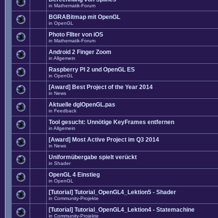
in
Mathematik-Forum
BGRABitmap mit OpenGL
in
OpenGL
Photo FIlter von iOS
in
Mathematik-Forum
Android 2 Finger Zoom
in
Allgemein
Raspberry PI 2 und OpenGL ES
in
OpenGL
[Award] Best Project of the Year 2014
in
News
Aktuelle dglOpenGL.pas
in
Feedback
Tool gesucht: Unnötige KeyFrames entfernen
in
Allgemein
[Award] Most Active Project im Q3 2014
in
News
Uniformübergabe spielt verückt
in
Shader
OpenGL 4 Einstieg
in
OpenGL
[Tutorial] Tutorial_OpenGL4_Lektion5 - Shader
in
Community-Projekte
[Tutorial] Tutorial_OpenGL4_Lektion4 - Statemachine
in
Community-Projekte