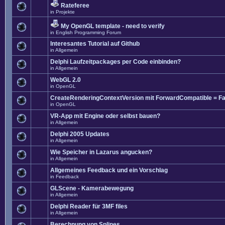
Rateferee
in
Projekte
My OpenGL template - need to verify
in
English Programming Forum
Interesantes Tutorial auf Github
in
Allgemein
Delphi Laufzeitpackages per Code einbinden?
in
Allgemein
WebGL 2.0
in
OpenGL
CreateRenderingContextVersion mit ForwardCompatible = Fa
in
OpenGL
VR-App mit Engine oder selbst bauen?
in
Allgemein
Delphi 2005 Updates
in
Allgemein
Wie Speicher in Lazarus angucken?
in
Allgemein
Allgemeines Feedback und ein Vorschlag
in
Feedback
GLScene - Kamerabewegung
in
Allgemein
Delphi Reader für 3MF files
in
Allgemein
Berechnung von Splines