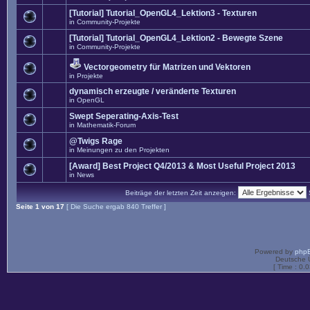
[Tutorial] Tutorial_OpenGL4_Lektion3 - Texturen
in
Community-Projekte
[Tutorial] Tutorial_OpenGL4_Lektion2 - Bewegte Szene
in
Community-Projekte
Vectorgeometry für Matrizen und Vektoren
in
Projekte
dynamisch erzeugte / veränderte Texturen
in
OpenGL
Swept Seperating-Axis-Test
in
Mathematik-Forum
@Twigs Rage
in
Meinungen zu den Projekten
[Award] Best Project Q4/2013 & Most Useful Project 2013
in
News
Beiträge der letzten Zeit anzeigen:
Seite
1
von
17
[ Die Suche ergab 840 Treffer ]
Powered by
php
Deutsche 
[ Time : 0.