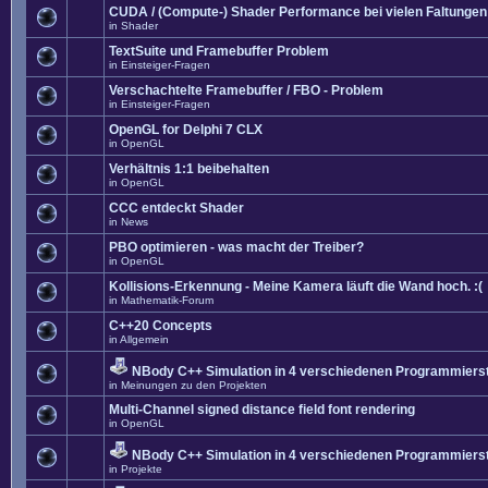
CUDA / (Compute-) Shader Performance bei vielen Faltungen
in
Shader
TextSuite und Framebuffer Problem
in
Einsteiger-Fragen
Verschachtelte Framebuffer / FBO - Problem
in
Einsteiger-Fragen
OpenGL for Delphi 7 CLX
in
OpenGL
Verhältnis 1:1 beibehalten
in
OpenGL
CCC entdeckt Shader
in
News
PBO optimieren - was macht der Treiber?
in
OpenGL
Kollisions-Erkennung - Meine Kamera läuft die Wand hoch. :(
in
Mathematik-Forum
C++20 Concepts
in
Allgemein
NBody C++ Simulation in 4 verschiedenen Programmierst
in
Meinungen zu den Projekten
Multi-Channel signed distance field font rendering
in
OpenGL
NBody C++ Simulation in 4 verschiedenen Programmierst
in
Projekte