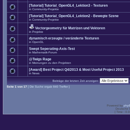
[Tutorial] Tutorial_OpenGL4_Lektion3 - Texturen
in
Community-Projekte
[Tutorial] Tutorial_OpenGL4_Lektion2 - Bewegte Szene
in
Community-Projekte
Vectorgeometry für Matrizen und Vektoren
in
Projekte
dynamisch erzeugte / veränderte Texturen
in
OpenGL
Swept Seperating-Axis-Test
in
Mathematik-Forum
@Twigs Rage
in
Meinungen zu den Projekten
[Award] Best Project Q4/2013 & Most Useful Project 2013
in
News
Beiträge der letzten Zeit anzeigen:
Seite
1
von
17
[ Die Suche ergab 840 Treffer ]
Powered by
php
Deutsche 
[ Time : 0.