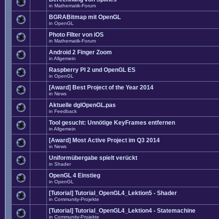
in
Mathematik-Forum
BGRABitmap mit OpenGL
in
OpenGL
Photo FIlter von iOS
in
Mathematik-Forum
Android 2 Finger Zoom
in
Allgemein
Raspberry PI 2 und OpenGL ES
in
OpenGL
[Award] Best Project of the Year 2014
in
News
Aktuelle dglOpenGL.pas
in
Feedback
Tool gesucht: Unnötige KeyFrames entfernen
in
Allgemein
[Award] Most Active Project im Q3 2014
in
News
Uniformübergabe spielt verückt
in
Shader
OpenGL 4 Einstieg
in
OpenGL
[Tutorial] Tutorial_OpenGL4_Lektion5 - Shader
in
Community-Projekte
[Tutorial] Tutorial_OpenGL4_Lektion4 - Statemachine
in
Community-Projekte