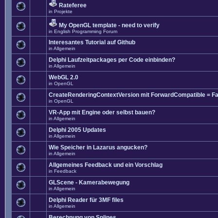
Rateferee
in
Projekte
My OpenGL template - need to verify
in
English Programming Forum
Interesantes Tutorial auf Github
in
Allgemein
Delphi Laufzeitpackages per Code einbinden?
in
Allgemein
WebGL 2.0
in
OpenGL
CreateRenderingContextVersion mit ForwardCompatible = Fa
in
OpenGL
VR-App mit Engine oder selbst bauen?
in
Allgemein
Delphi 2005 Updates
in
Allgemein
Wie Speicher in Lazarus angucken?
in
Allgemein
Allgemeines Feedback und ein Vorschlag
in
Feedback
GLScene - Kamerabewegung
in
Allgemein
Delphi Reader für 3MF files
in
Allgemein
Berechnung von Splines