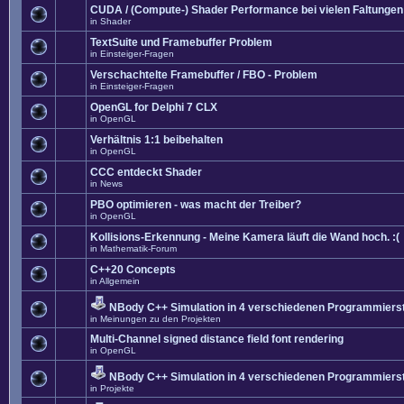
CUDA / (Compute-) Shader Performance bei vielen Faltungen
in
Shader
TextSuite und Framebuffer Problem
in
Einsteiger-Fragen
Verschachtelte Framebuffer / FBO - Problem
in
Einsteiger-Fragen
OpenGL for Delphi 7 CLX
in
OpenGL
Verhältnis 1:1 beibehalten
in
OpenGL
CCC entdeckt Shader
in
News
PBO optimieren - was macht der Treiber?
in
OpenGL
Kollisions-Erkennung - Meine Kamera läuft die Wand hoch. :(
in
Mathematik-Forum
C++20 Concepts
in
Allgemein
NBody C++ Simulation in 4 verschiedenen Programmierst
in
Meinungen zu den Projekten
Multi-Channel signed distance field font rendering
in
OpenGL
NBody C++ Simulation in 4 verschiedenen Programmierst
in
Projekte