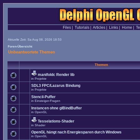
Files
|
Tutorials
|
Articles
|
Links
|
Home
|
T
Aktuelle Zeit: Sa Aug 08, 2026 18:53
Foren-Übersicht
Unbeantwortete Themen
Themen
manifoldc Render lib
in
Projekte
SDL3 FPC/Lazarus Bindung
in
Projekte
Stencil-Puffer
in
Einsteiger-Fragen
Instancen ohne glBindBuffer
in
OpenGL
Tesselations-Shader
in
Shader
OpenGL hängt nach Energiesparen durch Windows
in
OpenGL