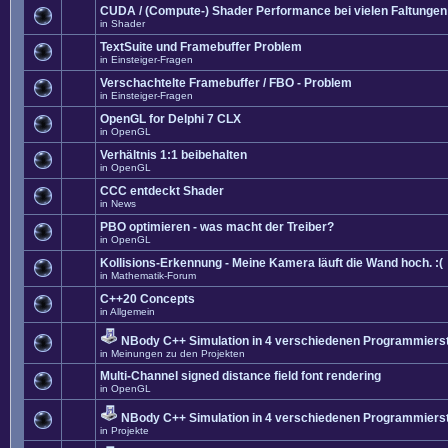
CUDA / (Compute-) Shader Performance bei vielen Faltungen
in
Shader
TextSuite und Framebuffer Problem
in
Einsteiger-Fragen
Verschachtelte Framebuffer / FBO - Problem
in
Einsteiger-Fragen
OpenGL for Delphi 7 CLX
in
OpenGL
Verhältnis 1:1 beibehalten
in
OpenGL
CCC entdeckt Shader
in
News
PBO optimieren - was macht der Treiber?
in
OpenGL
Kollisions-Erkennung - Meine Kamera läuft die Wand hoch. :(
in
Mathematik-Forum
C++20 Concepts
in
Allgemein
NBody C++ Simulation in 4 verschiedenen Programmierst
in
Meinungen zu den Projekten
Multi-Channel signed distance field font rendering
in
OpenGL
NBody C++ Simulation in 4 verschiedenen Programmierst
in
Projekte