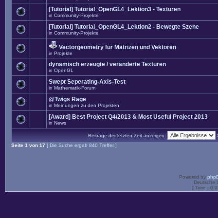
[Tutorial] Tutorial_OpenGL4_Lektion3 - Texturen
in
Community-Projekte
[Tutorial] Tutorial_OpenGL4_Lektion2 - Bewegte Szene
in
Community-Projekte
Vectorgeometry für Matrizen und Vektoren
in
Projekte
dynamisch erzeugte / veränderte Texturen
in
OpenGL
Swept Seperating-Axis-Test
in
Mathematik-Forum
@Twigs Rage
in
Meinungen zu den Projekten
[Award] Best Project Q4/2013 & Most Useful Project 2013
in
News
Beiträge der letzten Zeit anzeigen:
Seite
1
von
17
[ Die Suche ergab 840 Treffer ]
Powered by
php
Deutsche 
[ Time : 0.