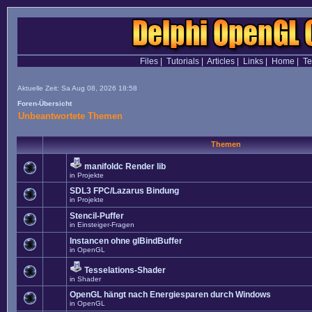
Files
|
Tutorials
|
Articles
|
Links
|
Home
|
T
Aktuelle Zeit: Sa Aug 08, 2026 18:58
Foren-Übersicht
Unbeantwortete Themen
Themen
manifoldc Render lib
in
Projekte
SDL3 FPC/Lazarus Bindung
in
Projekte
Stencil-Puffer
in
Einsteiger-Fragen
Instancen ohne glBindBuffer
in
OpenGL
Tesselations-Shader
in
Shader
OpenGL hängt nach Energiesparen durch Windows
in
OpenGL