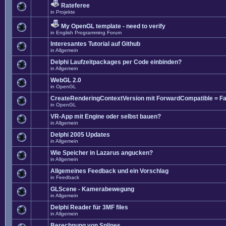
Rateferee
in
Projekte
My OpenGL template - need to verify
in
English Programming Forum
Interesantes Tutorial auf Github
in
Allgemein
Delphi Laufzeitpackages per Code einbinden?
in
Allgemein
WebGL 2.0
in
OpenGL
CreateRenderingContextVersion mit ForwardCompatible = Fa
in
OpenGL
VR-App mit Engine oder selbst bauen?
in
Allgemein
Delphi 2005 Updates
in
Allgemein
Wie Speicher in Lazarus angucken?
in
Allgemein
Allgemeines Feedback und ein Vorschlag
in
Feedback
GLScene - Kamerabewegung
in
Allgemein
Delphi Reader für 3MF files
in
Allgemein
Berechnung von Splines