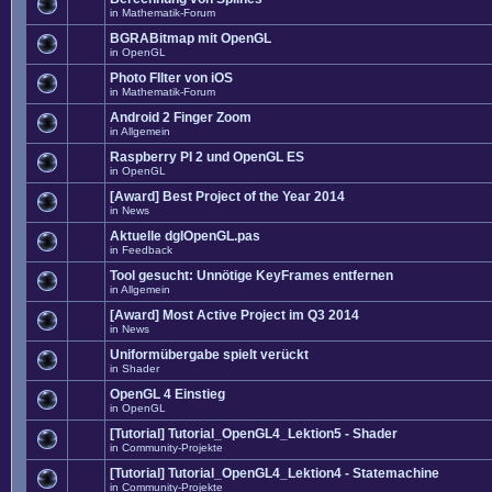
in
Mathematik-Forum
BGRABitmap mit OpenGL
in
OpenGL
Photo FIlter von iOS
in
Mathematik-Forum
Android 2 Finger Zoom
in
Allgemein
Raspberry PI 2 und OpenGL ES
in
OpenGL
[Award] Best Project of the Year 2014
in
News
Aktuelle dglOpenGL.pas
in
Feedback
Tool gesucht: Unnötige KeyFrames entfernen
in
Allgemein
[Award] Most Active Project im Q3 2014
in
News
Uniformübergabe spielt verückt
in
Shader
OpenGL 4 Einstieg
in
OpenGL
[Tutorial] Tutorial_OpenGL4_Lektion5 - Shader
in
Community-Projekte
[Tutorial] Tutorial_OpenGL4_Lektion4 - Statemachine
in
Community-Projekte