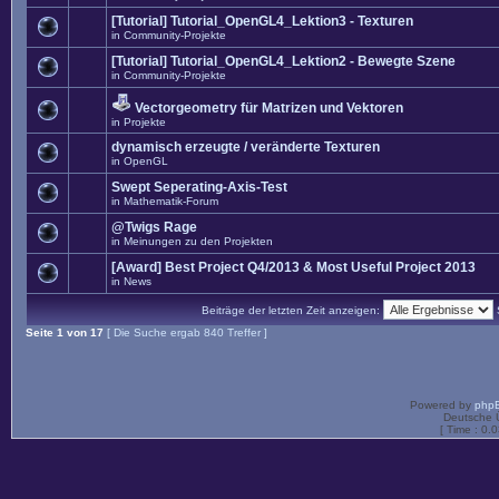
[Tutorial] Tutorial_OpenGL4_Lektion3 - Texturen
in
Community-Projekte
[Tutorial] Tutorial_OpenGL4_Lektion2 - Bewegte Szene
in
Community-Projekte
Vectorgeometry für Matrizen und Vektoren
in
Projekte
dynamisch erzeugte / veränderte Texturen
in
OpenGL
Swept Seperating-Axis-Test
in
Mathematik-Forum
@Twigs Rage
in
Meinungen zu den Projekten
[Award] Best Project Q4/2013 & Most Useful Project 2013
in
News
Beiträge der letzten Zeit anzeigen:
Seite
1
von
17
[ Die Suche ergab 840 Treffer ]
Powered by
php
Deutsche 
[ Time : 0.