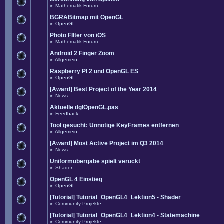
in
Mathematik-Forum
BGRABitmap mit OpenGL
in
OpenGL
Photo FIlter von iOS
in
Mathematik-Forum
Android 2 Finger Zoom
in
Allgemein
Raspberry PI 2 und OpenGL ES
in
OpenGL
[Award] Best Project of the Year 2014
in
News
Aktuelle dglOpenGL.pas
in
Feedback
Tool gesucht: Unnötige KeyFrames entfernen
in
Allgemein
[Award] Most Active Project im Q3 2014
in
News
Uniformübergabe spielt verückt
in
Shader
OpenGL 4 Einstieg
in
OpenGL
[Tutorial] Tutorial_OpenGL4_Lektion5 - Shader
in
Community-Projekte
[Tutorial] Tutorial_OpenGL4_Lektion4 - Statemachine
in
Community-Projekte