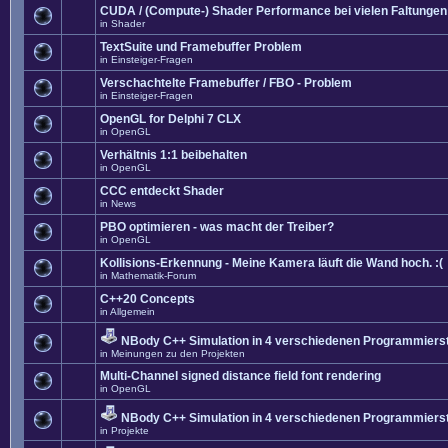
CUDA / (Compute-) Shader Performance bei vielen Faltungen
in
Shader
TextSuite und Framebuffer Problem
in
Einsteiger-Fragen
Verschachtelte Framebuffer / FBO - Problem
in
Einsteiger-Fragen
OpenGL for Delphi 7 CLX
in
OpenGL
Verhältnis 1:1 beibehalten
in
OpenGL
CCC entdeckt Shader
in
News
PBO optimieren - was macht der Treiber?
in
OpenGL
Kollisions-Erkennung - Meine Kamera läuft die Wand hoch. :(
in
Mathematik-Forum
C++20 Concepts
in
Allgemein
NBody C++ Simulation in 4 verschiedenen Programmierst
in
Meinungen zu den Projekten
Multi-Channel signed distance field font rendering
in
OpenGL
NBody C++ Simulation in 4 verschiedenen Programmierst
in
Projekte