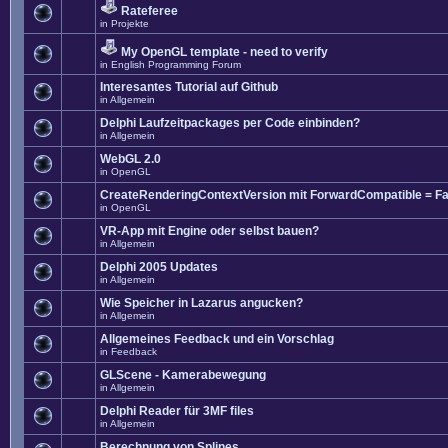
Rateferee
in
Projekte
My OpenGL template - need to verify
in
English Programming Forum
Interesantes Tutorial auf Github
in
Allgemein
Delphi Laufzeitpackages per Code einbinden?
in
Allgemein
WebGL 2.0
in
OpenGL
CreateRenderingContextVersion mit ForwardCompatible = Fa
in
OpenGL
VR-App mit Engine oder selbst bauen?
in
Allgemein
Delphi 2005 Updates
in
Allgemein
Wie Speicher in Lazarus angucken?
in
Allgemein
Allgemeines Feedback und ein Vorschlag
in
Feedback
GLScene - Kamerabewegung
in
Allgemein
Delphi Reader für 3MF files
in
Allgemein
Berechnung von Splines