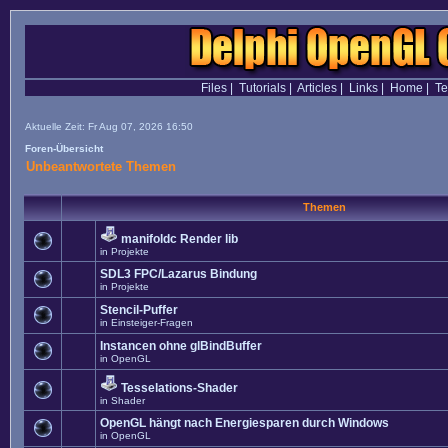
Files
|
Tutorials
|
Articles
|
Links
|
Home
|
T
Aktuelle Zeit: Fr Aug 07, 2026 16:50
Foren-Übersicht
Unbeantwortete Themen
Themen
manifoldc Render lib
in
Projekte
SDL3 FPC/Lazarus Bindung
in
Projekte
Stencil-Puffer
in
Einsteiger-Fragen
Instancen ohne glBindBuffer
in
OpenGL
Tesselations-Shader
in
Shader
OpenGL hängt nach Energiesparen durch Windows
in
OpenGL