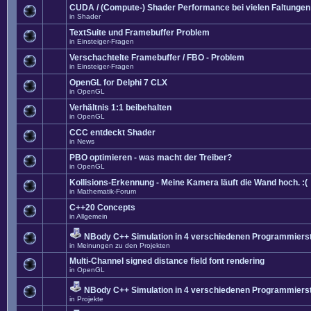
CUDA / (Compute-) Shader Performance bei vielen Faltungen
in
Shader
TextSuite und Framebuffer Problem
in
Einsteiger-Fragen
Verschachtelte Framebuffer / FBO - Problem
in
Einsteiger-Fragen
OpenGL for Delphi 7 CLX
in
OpenGL
Verhältnis 1:1 beibehalten
in
OpenGL
CCC entdeckt Shader
in
News
PBO optimieren - was macht der Treiber?
in
OpenGL
Kollisions-Erkennung - Meine Kamera läuft die Wand hoch. :(
in
Mathematik-Forum
C++20 Concepts
in
Allgemein
NBody C++ Simulation in 4 verschiedenen Programmierst
in
Meinungen zu den Projekten
Multi-Channel signed distance field font rendering
in
OpenGL
NBody C++ Simulation in 4 verschiedenen Programmierst
in
Projekte