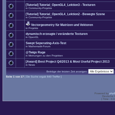
[Tutorial] Tutorial_OpenGL4_Lektion3 - Texturen
in
Community-Projekte
[Tutorial] Tutorial_OpenGL4_Lektion2 - Bewegte Szene
in
Community-Projekte
Vectorgeometry für Matrizen und Vektoren
in
Projekte
dynamisch erzeugte / veränderte Texturen
in
OpenGL
Swept Seperating-Axis-Test
in
Mathematik-Forum
@Twigs Rage
in
Meinungen zu den Projekten
[Award] Best Project Q4/2013 & Most Useful Project 2013
in
News
Beiträge der letzten Zeit anzeigen:
Seite
1
von
17
[ Die Suche ergab 840 Treffer ]
Powered by
php
Deutsche 
[ Time : 0.