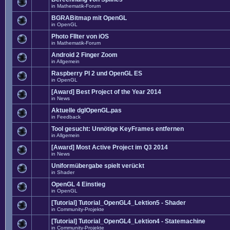
in
Mathematik-Forum
BGRABitmap mit OpenGL
in
OpenGL
Photo FIlter von iOS
in
Mathematik-Forum
Android 2 Finger Zoom
in
Allgemein
Raspberry PI 2 und OpenGL ES
in
OpenGL
[Award] Best Project of the Year 2014
in
News
Aktuelle dglOpenGL.pas
in
Feedback
Tool gesucht: Unnötige KeyFrames entfernen
in
Allgemein
[Award] Most Active Project im Q3 2014
in
News
Uniformübergabe spielt verückt
in
Shader
OpenGL 4 Einstieg
in
OpenGL
[Tutorial] Tutorial_OpenGL4_Lektion5 - Shader
in
Community-Projekte
[Tutorial] Tutorial_OpenGL4_Lektion4 - Statemachine
in
Community-Projekte