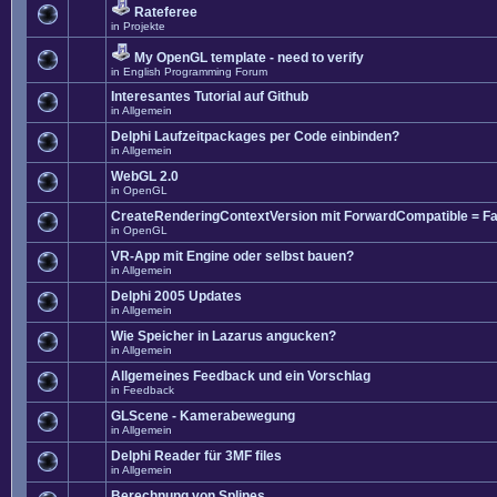
Rateferee
in
Projekte
My OpenGL template - need to verify
in
English Programming Forum
Interesantes Tutorial auf Github
in
Allgemein
Delphi Laufzeitpackages per Code einbinden?
in
Allgemein
WebGL 2.0
in
OpenGL
CreateRenderingContextVersion mit ForwardCompatible = Fa
in
OpenGL
VR-App mit Engine oder selbst bauen?
in
Allgemein
Delphi 2005 Updates
in
Allgemein
Wie Speicher in Lazarus angucken?
in
Allgemein
Allgemeines Feedback und ein Vorschlag
in
Feedback
GLScene - Kamerabewegung
in
Allgemein
Delphi Reader für 3MF files
in
Allgemein
Berechnung von Splines