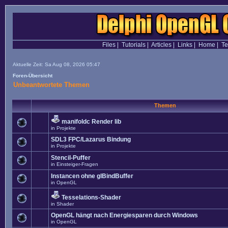
Files
|
Tutorials
|
Articles
|
Links
|
Home
|
T
Aktuelle Zeit: Sa Aug 08, 2026 05:47
Foren-Übersicht
Unbeantwortete Themen
Themen
manifoldc Render lib
in
Projekte
SDL3 FPC/Lazarus Bindung
in
Projekte
Stencil-Puffer
in
Einsteiger-Fragen
Instancen ohne glBindBuffer
in
OpenGL
Tesselations-Shader
in
Shader
OpenGL hängt nach Energiesparen durch Windows
in
OpenGL