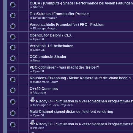
CUDA / (Compute-) Shader Performance bei vielen Faltungen
in
Shader
TextSuite und Framebuffer Problem
in
Einsteiger-Fragen
Verschachtelte Framebuffer / FBO - Problem
in
Einsteiger-Fragen
OpenGL for Delphi 7 CLX
in
OpenGL
Verhältnis 1:1 beibehalten
in
OpenGL
CCC entdeckt Shader
in
News
PBO optimieren - was macht der Treiber?
in
OpenGL
Kollisions-Erkennung - Meine Kamera läuft die Wand hoch. :(
in
Mathematik-Forum
C++20 Concepts
in
Allgemein
NBody C++ Simulation in 4 verschiedenen Programmierst
in
Meinungen zu den Projekten
Multi-Channel signed distance field font rendering
in
OpenGL
NBody C++ Simulation in 4 verschiedenen Programmierst
in
Projekte