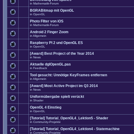
in
Mathematik-Forum
BGRABitmap mit OpenGL
in
OpenGL
Photo FIlter von iOS
in
Mathematik-Forum
Android 2 Finger Zoom
in
Allgemein
Raspberry PI 2 und OpenGL ES
in
OpenGL
[Award] Best Project of the Year 2014
in
News
Aktuelle dglOpenGL.pas
in
Feedback
Tool gesucht: Unnötige KeyFrames entfernen
in
Allgemein
[Award] Most Active Project im Q3 2014
in
News
Uniformübergabe spielt verückt
in
Shader
OpenGL 4 Einstieg
in
OpenGL
[Tutorial] Tutorial_OpenGL4_Lektion5 - Shader
in
Community-Projekte
[Tutorial] Tutorial_OpenGL4_Lektion4 - Statemachine
in
Community-Projekte