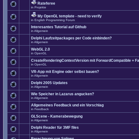
Rateferee
in
Projekte
My OpenGL template - need to verify
in
English Programming Forum
Interesantes Tutorial auf Github
in
Allgemein
Delphi Laufzeitpackages per Code einbinden?
in
Allgemein
WebGL 2.0
in
OpenGL
CreateRenderingContextVersion mit ForwardCompatible = Fa
in
OpenGL
VR-App mit Engine oder selbst bauen?
in
Allgemein
Delphi 2005 Updates
in
Allgemein
Wie Speicher in Lazarus angucken?
in
Allgemein
Allgemeines Feedback und ein Vorschlag
in
Feedback
GLScene - Kamerabewegung
in
Allgemein
Delphi Reader für 3MF files
in
Allgemein
Berechnung von Splines