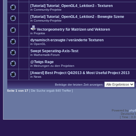
[Tutorial] Tutorial_OpenGL4_Lektion3 - Texturen
in
Community-Projekte
[Tutorial] Tutorial_OpenGL4_Lektion2 - Bewegte Szene
in
Community-Projekte
Vectorgeometry für Matrizen und Vektoren
in
Projekte
dynamisch erzeugte / veränderte Texturen
in
OpenGL
Swept Seperating-Axis-Test
in
Mathematik-Forum
@Twigs Rage
in
Meinungen zu den Projekten
[Award] Best Project Q4/2013 & Most Useful Project 2013
in
News
Beiträge der letzten Zeit anzeigen:
Seite
1
von
17
[ Die Suche ergab 840 Treffer ]
Powered by
php
Deutsche 
[ Time : 0.