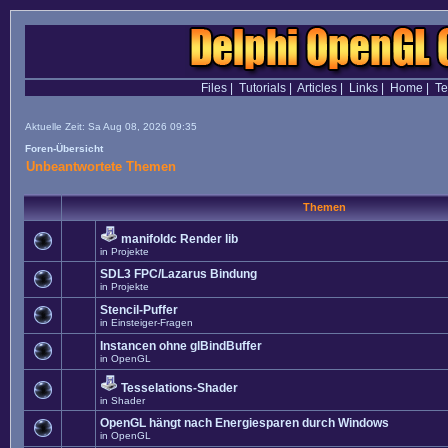
Files
|
Tutorials
|
Articles
|
Links
|
Home
|
T
Aktuelle Zeit: Sa Aug 08, 2026 09:35
Foren-Übersicht
Unbeantwortete Themen
Themen
manifoldc Render lib
in
Projekte
SDL3 FPC/Lazarus Bindung
in
Projekte
Stencil-Puffer
in
Einsteiger-Fragen
Instancen ohne glBindBuffer
in
OpenGL
Tesselations-Shader
in
Shader
OpenGL hängt nach Energiesparen durch Windows
in
OpenGL