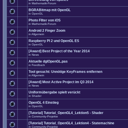
in
Mathematik-Forum
BGRABitmap mit OpenGL
in
OpenGL
Photo FIlter von iOS
in
Mathematik-Forum
Android 2 Finger Zoom
in
Allgemein
Raspberry PI 2 und OpenGL ES
in
OpenGL
[Award] Best Project of the Year 2014
in
News
Aktuelle dglOpenGL.pas
in
Feedback
Tool gesucht: Unnötige KeyFrames entfernen
in
Allgemein
[Award] Most Active Project im Q3 2014
in
News
Uniformübergabe spielt verückt
in
Shader
OpenGL 4 Einstieg
in
OpenGL
[Tutorial] Tutorial_OpenGL4_Lektion5 - Shader
in
Community-Projekte
[Tutorial] Tutorial_OpenGL4_Lektion4 - Statemachine
in
Community-Projekte