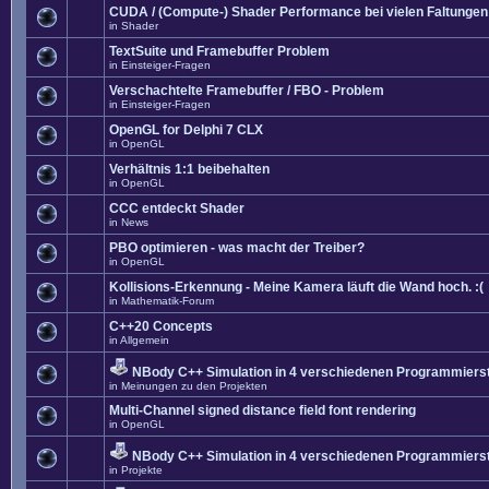
CUDA / (Compute-) Shader Performance bei vielen Faltungen
in
Shader
TextSuite und Framebuffer Problem
in
Einsteiger-Fragen
Verschachtelte Framebuffer / FBO - Problem
in
Einsteiger-Fragen
OpenGL for Delphi 7 CLX
in
OpenGL
Verhältnis 1:1 beibehalten
in
OpenGL
CCC entdeckt Shader
in
News
PBO optimieren - was macht der Treiber?
in
OpenGL
Kollisions-Erkennung - Meine Kamera läuft die Wand hoch. :(
in
Mathematik-Forum
C++20 Concepts
in
Allgemein
NBody C++ Simulation in 4 verschiedenen Programmierst
in
Meinungen zu den Projekten
Multi-Channel signed distance field font rendering
in
OpenGL
NBody C++ Simulation in 4 verschiedenen Programmierst
in
Projekte