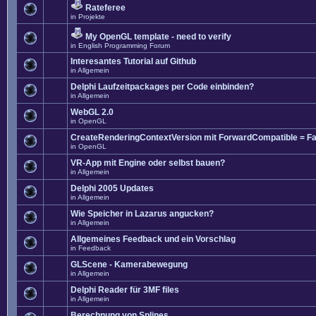
Rateferee
in
Projekte
My OpenGL template - need to verify
in
English Programming Forum
Interesantes Tutorial auf Github
in
Allgemein
Delphi Laufzeitpackages per Code einbinden?
in
Allgemein
WebGL 2.0
in
OpenGL
CreateRenderingContextVersion mit ForwardCompatible = Fa
in
OpenGL
VR-App mit Engine oder selbst bauen?
in
Allgemein
Delphi 2005 Updates
in
Allgemein
Wie Speicher in Lazarus angucken?
in
Allgemein
Allgemeines Feedback und ein Vorschlag
in
Feedback
GLScene - Kamerabewegung
in
Allgemein
Delphi Reader für 3MF files
in
Allgemein
Berechnung von Splines