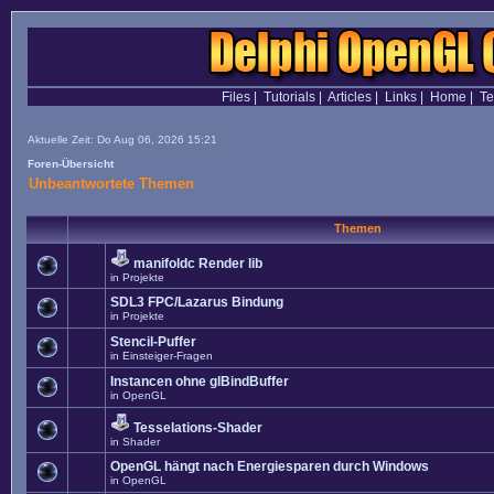
Files
|
Tutorials
|
Articles
|
Links
|
Home
|
T
Aktuelle Zeit: Do Aug 06, 2026 15:21
Foren-Übersicht
Unbeantwortete Themen
Themen
manifoldc Render lib
in
Projekte
SDL3 FPC/Lazarus Bindung
in
Projekte
Stencil-Puffer
in
Einsteiger-Fragen
Instancen ohne glBindBuffer
in
OpenGL
Tesselations-Shader
in
Shader
OpenGL hängt nach Energiesparen durch Windows
in
OpenGL