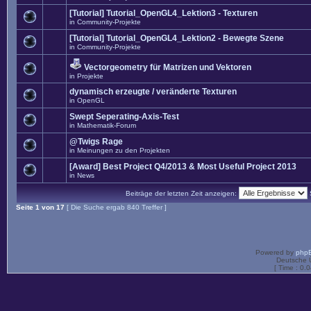
[Tutorial] Tutorial_OpenGL4_Lektion3 - Texturen
in
Community-Projekte
[Tutorial] Tutorial_OpenGL4_Lektion2 - Bewegte Szene
in
Community-Projekte
Vectorgeometry für Matrizen und Vektoren
in
Projekte
dynamisch erzeugte / veränderte Texturen
in
OpenGL
Swept Seperating-Axis-Test
in
Mathematik-Forum
@Twigs Rage
in
Meinungen zu den Projekten
[Award] Best Project Q4/2013 & Most Useful Project 2013
in
News
Beiträge der letzten Zeit anzeigen:
Seite
1
von
17
[ Die Suche ergab 840 Treffer ]
Powered by
php
Deutsche 
[ Time : 0.