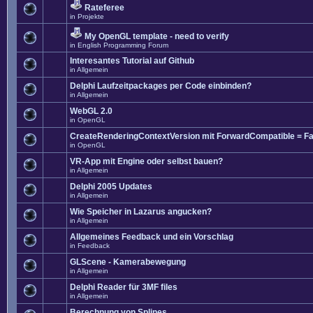
Rateferee
in
Projekte
My OpenGL template - need to verify
in
English Programming Forum
Interesantes Tutorial auf Github
in
Allgemein
Delphi Laufzeitpackages per Code einbinden?
in
Allgemein
WebGL 2.0
in
OpenGL
CreateRenderingContextVersion mit ForwardCompatible = Fa
in
OpenGL
VR-App mit Engine oder selbst bauen?
in
Allgemein
Delphi 2005 Updates
in
Allgemein
Wie Speicher in Lazarus angucken?
in
Allgemein
Allgemeines Feedback und ein Vorschlag
in
Feedback
GLScene - Kamerabewegung
in
Allgemein
Delphi Reader für 3MF files
in
Allgemein
Berechnung von Splines