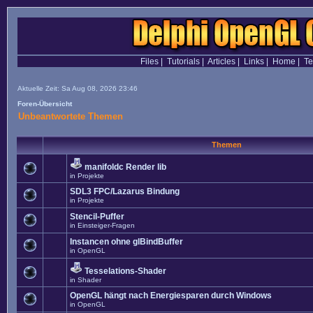
Files
|
Tutorials
|
Articles
|
Links
|
Home
|
T
Aktuelle Zeit: Sa Aug 08, 2026 23:46
Foren-Übersicht
Unbeantwortete Themen
Themen
manifoldc Render lib
in
Projekte
SDL3 FPC/Lazarus Bindung
in
Projekte
Stencil-Puffer
in
Einsteiger-Fragen
Instancen ohne glBindBuffer
in
OpenGL
Tesselations-Shader
in
Shader
OpenGL hängt nach Energiesparen durch Windows
in
OpenGL