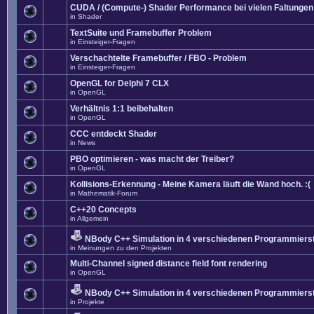
CUDA / (Compute-) Shader Performance bei vielen Faltungen
in
Shader
TextSuite und Framebuffer Problem
in
Einsteiger-Fragen
Verschachtelte Framebuffer / FBO - Problem
in
Einsteiger-Fragen
OpenGL for Delphi 7 CLX
in
OpenGL
Verhältnis 1:1 beibehalten
in
OpenGL
CCC entdeckt Shader
in
News
PBO optimieren - was macht der Treiber?
in
OpenGL
Kollisions-Erkennung - Meine Kamera läuft die Wand hoch. :(
in
Mathematik-Forum
C++20 Concepts
in
Allgemein
NBody C++ Simulation in 4 verschiedenen Programmierst
in
Meinungen zu den Projekten
Multi-Channel signed distance field font rendering
in
OpenGL
NBody C++ Simulation in 4 verschiedenen Programmierst
in
Projekte