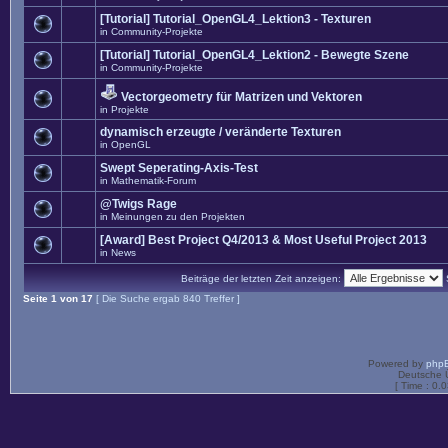
[Tutorial] Tutorial_OpenGL4_Lektion3 - Texturen
in
Community-Projekte
[Tutorial] Tutorial_OpenGL4_Lektion2 - Bewegte Szene
in
Community-Projekte
Vectorgeometry für Matrizen und Vektoren
in
Projekte
dynamisch erzeugte / veränderte Texturen
in
OpenGL
Swept Seperating-Axis-Test
in
Mathematik-Forum
@Twigs Rage
in
Meinungen zu den Projekten
[Award] Best Project Q4/2013 & Most Useful Project 2013
in
News
Beiträge der letzten Zeit anzeigen:
Seite
1
von
17
[ Die Suche ergab 840 Treffer ]
Powered by
php
Deutsche 
[ Time : 0.