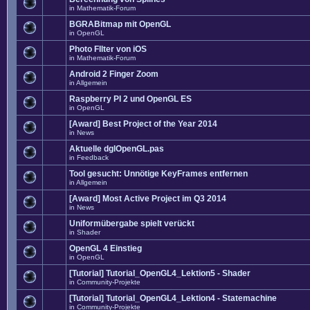
in
Mathematik-Forum
BGRABitmap mit OpenGL
in
OpenGL
Photo FIlter von iOS
in
Mathematik-Forum
Android 2 Finger Zoom
in
Allgemein
Raspberry PI 2 und OpenGL ES
in
OpenGL
[Award] Best Project of the Year 2014
in
News
Aktuelle dglOpenGL.pas
in
Feedback
Tool gesucht: Unnötige KeyFrames entfernen
in
Allgemein
[Award] Most Active Project im Q3 2014
in
News
Uniformübergabe spielt verückt
in
Shader
OpenGL 4 Einstieg
in
OpenGL
[Tutorial] Tutorial_OpenGL4_Lektion5 - Shader
in
Community-Projekte
[Tutorial] Tutorial_OpenGL4_Lektion4 - Statemachine
in
Community-Projekte