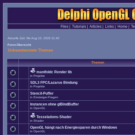
Files
|
Tutorials
|
Articles
|
Links
|
Home
|
T
Aktuelle Zeit: Mo Aug 10, 2026 11:40
Foren-Übersicht
Unbeantwortete Themen
Themen
manifoldc Render lib
in
Projekte
SDL3 FPC/Lazarus Bindung
in
Projekte
Stencil-Puffer
in
Einsteiger-Fragen
Instancen ohne glBindBuffer
in
OpenGL
Tesselations-Shader
in
Shader
OpenGL hängt nach Energiesparen durch Windows
in
OpenGL