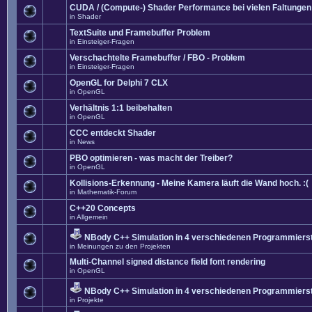
CUDA / (Compute-) Shader Performance bei vielen Faltungen
in
Shader
TextSuite und Framebuffer Problem
in
Einsteiger-Fragen
Verschachtelte Framebuffer / FBO - Problem
in
Einsteiger-Fragen
OpenGL for Delphi 7 CLX
in
OpenGL
Verhältnis 1:1 beibehalten
in
OpenGL
CCC entdeckt Shader
in
News
PBO optimieren - was macht der Treiber?
in
OpenGL
Kollisions-Erkennung - Meine Kamera läuft die Wand hoch. :(
in
Mathematik-Forum
C++20 Concepts
in
Allgemein
NBody C++ Simulation in 4 verschiedenen Programmierst
in
Meinungen zu den Projekten
Multi-Channel signed distance field font rendering
in
OpenGL
NBody C++ Simulation in 4 verschiedenen Programmierst
in
Projekte