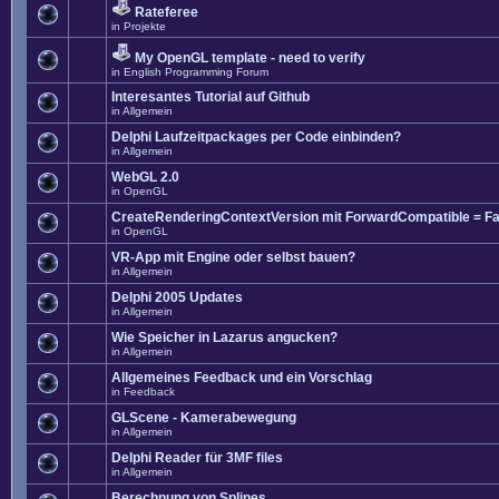
Rateferee
in
Projekte
My OpenGL template - need to verify
in
English Programming Forum
Interesantes Tutorial auf Github
in
Allgemein
Delphi Laufzeitpackages per Code einbinden?
in
Allgemein
WebGL 2.0
in
OpenGL
CreateRenderingContextVersion mit ForwardCompatible = Fa
in
OpenGL
VR-App mit Engine oder selbst bauen?
in
Allgemein
Delphi 2005 Updates
in
Allgemein
Wie Speicher in Lazarus angucken?
in
Allgemein
Allgemeines Feedback und ein Vorschlag
in
Feedback
GLScene - Kamerabewegung
in
Allgemein
Delphi Reader für 3MF files
in
Allgemein
Berechnung von Splines