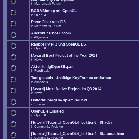
in
Mathematik-Forum
BGRABitmap mit OpenGL
in
OpenGL
Photo FIlter von iOS
in
Mathematik-Forum
Android 2 Finger Zoom
in
Allgemein
Raspberry PI 2 und OpenGL ES
in
OpenGL
[Award] Best Project of the Year 2014
in
News
Aktuelle dglOpenGL.pas
in
Feedback
Tool gesucht: Unnötige KeyFrames entfernen
in
Allgemein
[Award] Most Active Project im Q3 2014
in
News
Uniformübergabe spielt verückt
in
Shader
OpenGL 4 Einstieg
in
OpenGL
[Tutorial] Tutorial_OpenGL4_Lektion5 - Shader
in
Community-Projekte
[Tutorial] Tutorial_OpenGL4_Lektion4 - Statemachine
in
Community-Projekte