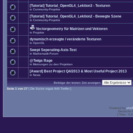
[Tutorial] Tutorial_OpenGL4_Lektion3 - Texturen
in
Community-Projekte
[Tutorial] Tutorial_OpenGL4_Lektion2 - Bewegte Szene
in
Community-Projekte
Vectorgeometry für Matrizen und Vektoren
in
Projekte
dynamisch erzeugte / veränderte Texturen
in
OpenGL
Swept Seperating-Axis-Test
in
Mathematik-Forum
@Twigs Rage
in
Meinungen zu den Projekten
[Award] Best Project Q4/2013 & Most Useful Project 2013
in
News
Beiträge der letzten Zeit anzeigen:
Seite
1
von
17
[ Die Suche ergab 840 Treffer ]
Powered by
php
Deutsche 
[ Time : 0.