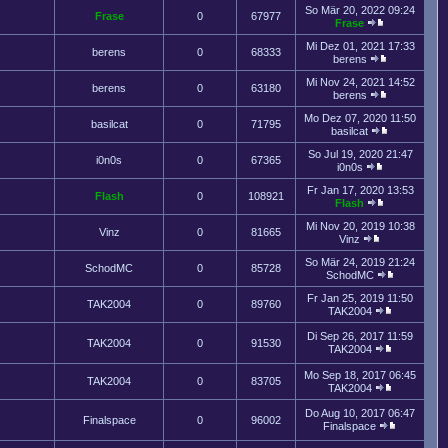
So Mär 20, 2022 09:24
Frase
0
67977
Frase
Mi Dez 01, 2021 17:33
berens
0
68333
berens
Mi Nov 24, 2021 14:52
berens
0
63180
berens
Mo Dez 07, 2020 11:50
basilcat
0
71795
basilcat
So Jul 19, 2020 21:47
i0n0s
0
67365
i0n0s
Fr Jan 17, 2020 13:53
Flash
0
108921
Flash
Mi Nov 20, 2019 10:38
Vinz
0
81665
Vinz
So Mär 24, 2019 21:24
SchodMC
0
85728
SchodMC
Fr Jan 25, 2019 11:50
TAK2004
0
89760
TAK2004
Di Sep 26, 2017 11:59
TAK2004
0
91530
TAK2004
Mo Sep 18, 2017 06:45
TAK2004
0
83705
TAK2004
Do Aug 10, 2017 06:47
Finalspace
0
96002
Finalspace