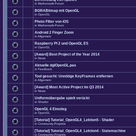
in
Mathematik-Forum
BGRABitmap mit OpenGL
in
OpenGL
Photo FIlter von iOS
in
Mathematik-Forum
Android 2 Finger Zoom
in
Allgemein
Raspberry PI 2 und OpenGL ES
in
OpenGL
[Award] Best Project of the Year 2014
in
News
Aktuelle dglOpenGL.pas
in
Feedback
Tool gesucht: Unnötige KeyFrames entfernen
in
Allgemein
[Award] Most Active Project im Q3 2014
in
News
Uniformübergabe spielt verückt
in
Shader
OpenGL 4 Einstieg
in
OpenGL
[Tutorial] Tutorial_OpenGL4_Lektion5 - Shader
in
Community-Projekte
[Tutorial] Tutorial_OpenGL4_Lektion4 - Statemachine
in
Community-Projekte