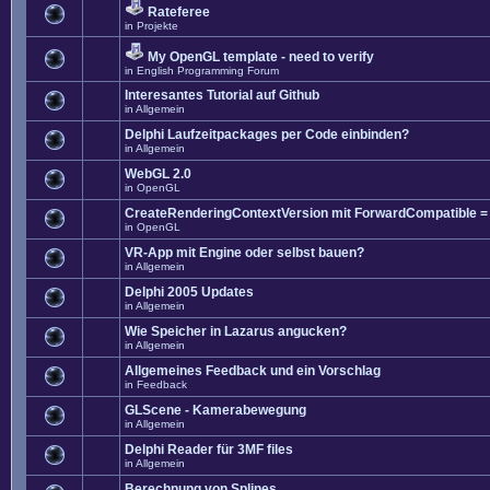
Rateferee
in
Projekte
My OpenGL template - need to verify
in
English Programming Forum
Interesantes Tutorial auf Github
in
Allgemein
Delphi Laufzeitpackages per Code einbinden?
in
Allgemein
WebGL 2.0
in
OpenGL
CreateRenderingContextVersion mit ForwardCompatible =
in
OpenGL
VR-App mit Engine oder selbst bauen?
in
Allgemein
Delphi 2005 Updates
in
Allgemein
Wie Speicher in Lazarus angucken?
in
Allgemein
Allgemeines Feedback und ein Vorschlag
in
Feedback
GLScene - Kamerabewegung
in
Allgemein
Delphi Reader für 3MF files
in
Allgemein
Berechnung von Splines