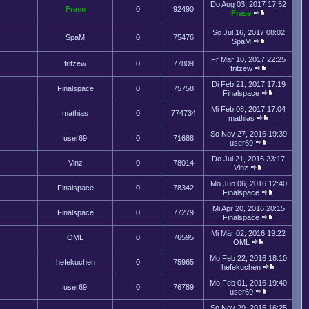
Do Aug 03, 2017 17:52
Frase
0
92490
Frase
So Jul 16, 2017 08:02
SpaM
0
75476
SpaM
Fr Mär 10, 2017 22:25
fritzew
0
77809
fritzew
Di Feb 21, 2017 17:19
Finalspace
0
75758
Finalspace
Mi Feb 08, 2017 17:04
mathias
0
774734
mathias
So Nov 27, 2016 19:39
user69
0
71688
user69
Do Jul 21, 2016 23:17
Vinz
0
78014
Vinz
Mo Jun 06, 2016 12:40
Finalspace
0
78342
Finalspace
Mi Apr 20, 2016 20:15
Finalspace
0
77279
Finalspace
Mi Mär 02, 2016 19:22
OML
0
76595
OML
Mo Feb 22, 2016 18:10
hefekuchen
0
75965
hefekuchen
Mo Feb 01, 2016 19:40
user69
0
76789
user69
So Nov 29, 2015 16:25