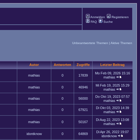
Anmelden
Registrieren
FAQ
Suche
Unbeantwortete Themen
|
Aktive Themen
Autor
Antworten
Zugriffe
Letzter Beitrag
Mo Feb 09, 2026 15:16
mathias
0
17839
mathias
Mi Feb 19, 2025 15:29
mathias
0
46946
mathias
Do Okt 19, 2023 07:57
mathias
0
56000
mathias
Di Okt 03, 2023 14:39
mathias
0
67921
mathias
Di Aug 22, 2023 13:08
mathias
0
50167
mathias
Di Apr 26, 2022 19:07
idontknow
0
64869
idontknow