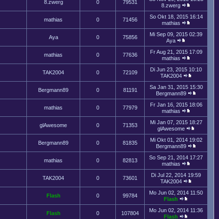
8.zwerg
0
79531
8.zwerg
So Okt 18, 2015 16:14
mathias
0
71456
mathias
Mi Sep 09, 2015 02:39
Aya
0
75856
Aya
Fr Aug 21, 2015 17:09
mathias
0
77636
mathias
Di Jun 23, 2015 10:10
TAK2004
0
72109
TAK2004
Sa Jan 31, 2015 15:30
Bergmann89
0
81191
Bergmann89
Fr Jan 16, 2015 18:06
mathias
0
77979
mathias
Mi Jan 07, 2015 18:27
glAwesome
0
71353
glAwesome
Mi Okt 01, 2014 19:02
Bergmann89
0
81835
Bergmann89
So Sep 21, 2014 17:27
mathias
0
82813
mathias
Di Jul 22, 2014 19:59
TAK2004
0
73601
TAK2004
Mo Jun 02, 2014 11:50
Flash
0
99784
Flash
Mo Jun 02, 2014 11:36
Flash
0
107804
Flash