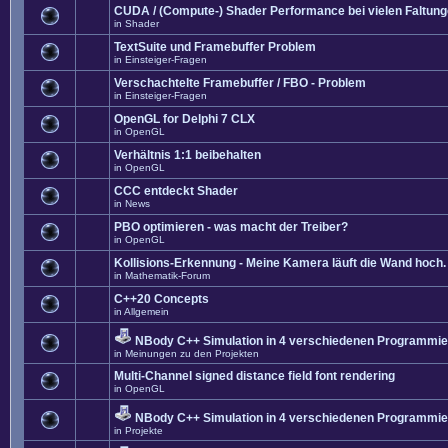
CUDA / (Compute-) Shader Performance bei vielen Faltun
in
Shader
TextSuite und Framebuffer Problem
in
Einsteiger-Fragen
Verschachtelte Framebuffer / FBO - Problem
in
Einsteiger-Fragen
OpenGL for Delphi 7 CLX
in
OpenGL
Verhältnis 1:1 beibehalten
in
OpenGL
CCC entdeckt Shader
in
News
PBO optimieren - was macht der Treiber?
in
OpenGL
Kollisions-Erkennung - Meine Kamera läuft die Wand hoch. 
in
Mathematik-Forum
C++20 Concepts
in
Allgemein
NBody C++ Simulation in 4 verschiedenen Programmier
in
Meinungen zu den Projekten
Multi-Channel signed distance field font rendering
in
OpenGL
NBody C++ Simulation in 4 verschiedenen Programmier
in
Projekte