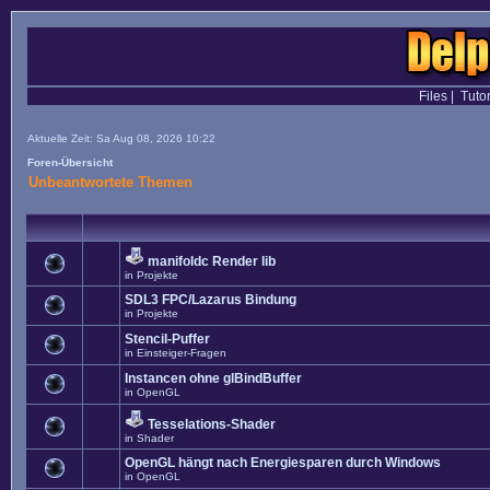
Files
|
Tutor
Aktuelle Zeit: Sa Aug 08, 2026 10:22
Foren-Übersicht
Unbeantwortete Themen
manifoldc Render lib
in
Projekte
SDL3 FPC/Lazarus Bindung
in
Projekte
Stencil-Puffer
in
Einsteiger-Fragen
Instancen ohne glBindBuffer
in
OpenGL
Tesselations-Shader
in
Shader
OpenGL hängt nach Energiesparen durch Windows
in
OpenGL