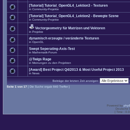
[Tutorial] Tutorial_OpenGL4_Lektion3 - Texturen
in
Community-Projekte
[Tutorial] Tutorial_OpenGL4_Lektion2 - Bewegte Szene
in
Community-Projekte
Vectorgeometry für Matrizen und Vektoren
in
Projekte
dynamisch erzeugte / veränderte Texturen
in
OpenGL
Swept Seperating-Axis-Test
in
Mathematik-Forum
@Twigs Rage
in
Meinungen zu den Projekten
[Award] Best Project Q4/2013 & Most Useful Project 2013
in
News
Beiträge der letzten Zeit anzeigen:
Seite
1
von
17
[ Die Suche ergab 840 Treffer ]
Powered by
php
Deutsche 
[ Time : 0.