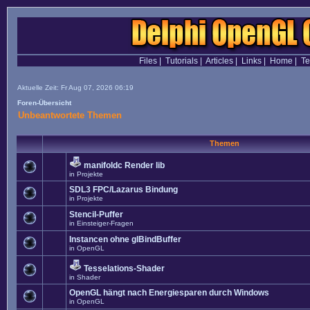
Files
|
Tutorials
|
Articles
|
Links
|
Home
|
T
Aktuelle Zeit: Fr Aug 07, 2026 06:19
Foren-Übersicht
Unbeantwortete Themen
Themen
manifoldc Render lib
in
Projekte
SDL3 FPC/Lazarus Bindung
in
Projekte
Stencil-Puffer
in
Einsteiger-Fragen
Instancen ohne glBindBuffer
in
OpenGL
Tesselations-Shader
in
Shader
OpenGL hängt nach Energiesparen durch Windows
in
OpenGL