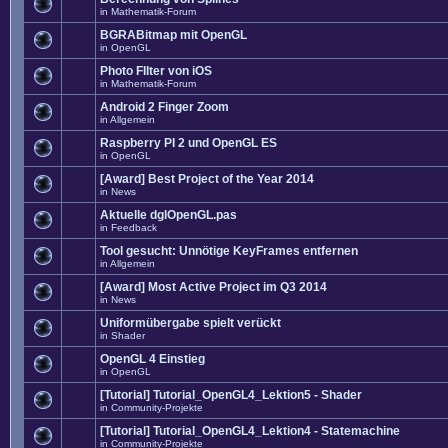
in
Mathematik-Forum
BGRABitmap mit OpenGL
in
OpenGL
Photo FIlter von iOS
in
Mathematik-Forum
Android 2 Finger Zoom
in
Allgemein
Raspberry PI 2 und OpenGL ES
in
OpenGL
[Award] Best Project of the Year 2014
in
News
Aktuelle dglOpenGL.pas
in
Feedback
Tool gesucht: Unnötige KeyFrames entfernen
in
Allgemein
[Award] Most Active Project im Q3 2014
in
News
Uniformübergabe spielt verückt
in
Shader
OpenGL 4 Einstieg
in
OpenGL
[Tutorial] Tutorial_OpenGL4_Lektion5 - Shader
in
Community-Projekte
[Tutorial] Tutorial_OpenGL4_Lektion4 - Statemachine
in
Community-Projekte