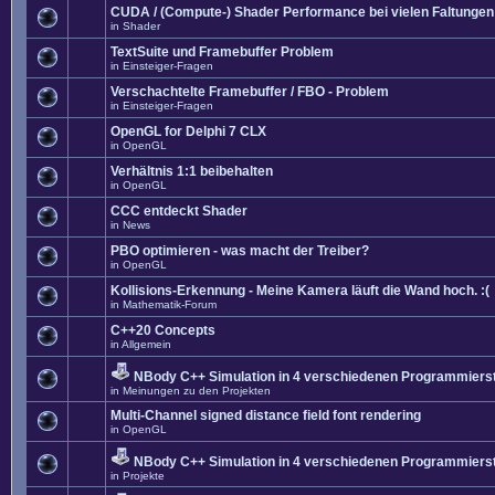
CUDA / (Compute-) Shader Performance bei vielen Faltungen
in
Shader
TextSuite und Framebuffer Problem
in
Einsteiger-Fragen
Verschachtelte Framebuffer / FBO - Problem
in
Einsteiger-Fragen
OpenGL for Delphi 7 CLX
in
OpenGL
Verhältnis 1:1 beibehalten
in
OpenGL
CCC entdeckt Shader
in
News
PBO optimieren - was macht der Treiber?
in
OpenGL
Kollisions-Erkennung - Meine Kamera läuft die Wand hoch. :(
in
Mathematik-Forum
C++20 Concepts
in
Allgemein
NBody C++ Simulation in 4 verschiedenen Programmierst
in
Meinungen zu den Projekten
Multi-Channel signed distance field font rendering
in
OpenGL
NBody C++ Simulation in 4 verschiedenen Programmierst
in
Projekte