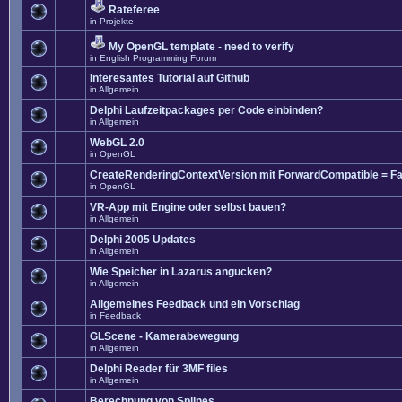
Rateferee
in
Projekte
My OpenGL template - need to verify
in
English Programming Forum
Interesantes Tutorial auf Github
in
Allgemein
Delphi Laufzeitpackages per Code einbinden?
in
Allgemein
WebGL 2.0
in
OpenGL
CreateRenderingContextVersion mit ForwardCompatible = Fa
in
OpenGL
VR-App mit Engine oder selbst bauen?
in
Allgemein
Delphi 2005 Updates
in
Allgemein
Wie Speicher in Lazarus angucken?
in
Allgemein
Allgemeines Feedback und ein Vorschlag
in
Feedback
GLScene - Kamerabewegung
in
Allgemein
Delphi Reader für 3MF files
in
Allgemein
Berechnung von Splines