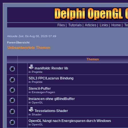
Files
|
Tutorials
|
Articles
|
Links
|
Home
|
T
Aktuelle Zeit: Do Aug 06, 2026 07:49
Foren-Übersicht
Unbeantwortete Themen
Themen
manifoldc Render lib
in
Projekte
SDL3 FPC/Lazarus Bindung
in
Projekte
Stencil-Puffer
in
Einsteiger-Fragen
Instancen ohne glBindBuffer
in
OpenGL
Tesselations-Shader
in
Shader
OpenGL hängt nach Energiesparen durch Windows
in
OpenGL