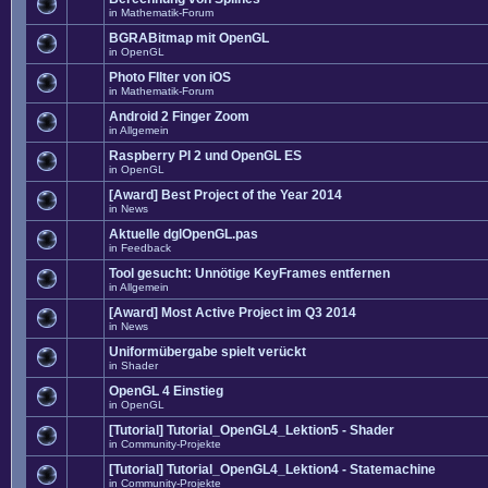
in
Mathematik-Forum
BGRABitmap mit OpenGL
in
OpenGL
Photo FIlter von iOS
in
Mathematik-Forum
Android 2 Finger Zoom
in
Allgemein
Raspberry PI 2 und OpenGL ES
in
OpenGL
[Award] Best Project of the Year 2014
in
News
Aktuelle dglOpenGL.pas
in
Feedback
Tool gesucht: Unnötige KeyFrames entfernen
in
Allgemein
[Award] Most Active Project im Q3 2014
in
News
Uniformübergabe spielt verückt
in
Shader
OpenGL 4 Einstieg
in
OpenGL
[Tutorial] Tutorial_OpenGL4_Lektion5 - Shader
in
Community-Projekte
[Tutorial] Tutorial_OpenGL4_Lektion4 - Statemachine
in
Community-Projekte