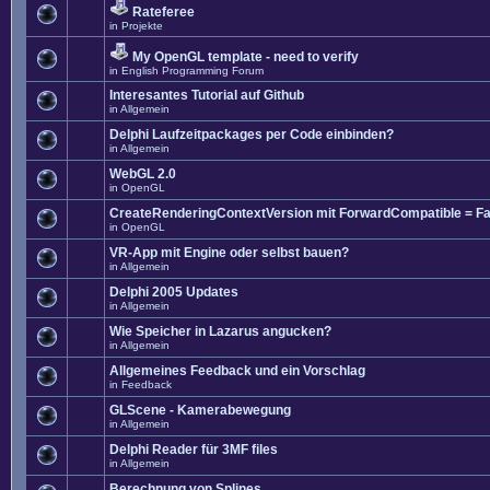
Rateferee
in
Projekte
My OpenGL template - need to verify
in
English Programming Forum
Interesantes Tutorial auf Github
in
Allgemein
Delphi Laufzeitpackages per Code einbinden?
in
Allgemein
WebGL 2.0
in
OpenGL
CreateRenderingContextVersion mit ForwardCompatible = Fa
in
OpenGL
VR-App mit Engine oder selbst bauen?
in
Allgemein
Delphi 2005 Updates
in
Allgemein
Wie Speicher in Lazarus angucken?
in
Allgemein
Allgemeines Feedback und ein Vorschlag
in
Feedback
GLScene - Kamerabewegung
in
Allgemein
Delphi Reader für 3MF files
in
Allgemein
Berechnung von Splines