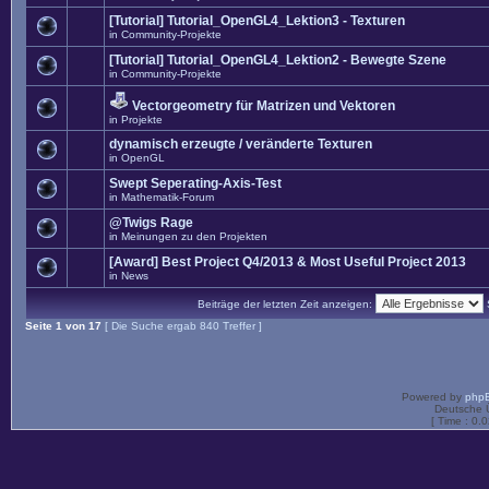
[Tutorial] Tutorial_OpenGL4_Lektion3 - Texturen
in
Community-Projekte
[Tutorial] Tutorial_OpenGL4_Lektion2 - Bewegte Szene
in
Community-Projekte
Vectorgeometry für Matrizen und Vektoren
in
Projekte
dynamisch erzeugte / veränderte Texturen
in
OpenGL
Swept Seperating-Axis-Test
in
Mathematik-Forum
@Twigs Rage
in
Meinungen zu den Projekten
[Award] Best Project Q4/2013 & Most Useful Project 2013
in
News
Beiträge der letzten Zeit anzeigen:
Seite
1
von
17
[ Die Suche ergab 840 Treffer ]
Powered by
php
Deutsche 
[ Time : 0.