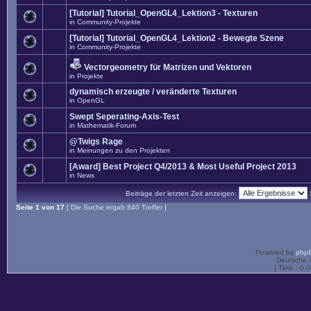
[Tutorial] Tutorial_OpenGL4_Lektion3 - Texturen
in
Community-Projekte
[Tutorial] Tutorial_OpenGL4_Lektion2 - Bewegte Szene
in
Community-Projekte
Vectorgeometry für Matrizen und Vektoren
in
Projekte
dynamisch erzeugte / veränderte Texturen
in
OpenGL
Swept Seperating-Axis-Test
in
Mathematik-Forum
@Twigs Rage
in
Meinungen zu den Projekten
[Award] Best Project Q4/2013 & Most Useful Project 2013
in
News
Beiträge der letzten Zeit anzeigen:
Seite
1
von
17
[ Die Suche ergab 840 Treffer ]
Powered by
php
Deutsche 
[ Time : 0.