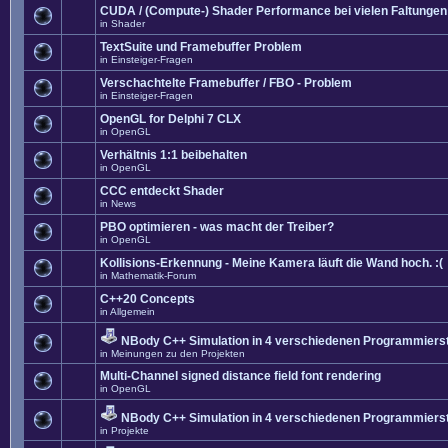
CUDA / (Compute-) Shader Performance bei vielen Faltungen
in
Shader
TextSuite und Framebuffer Problem
in
Einsteiger-Fragen
Verschachtelte Framebuffer / FBO - Problem
in
Einsteiger-Fragen
OpenGL for Delphi 7 CLX
in
OpenGL
Verhältnis 1:1 beibehalten
in
OpenGL
CCC entdeckt Shader
in
News
PBO optimieren - was macht der Treiber?
in
OpenGL
Kollisions-Erkennung - Meine Kamera läuft die Wand hoch. :(
in
Mathematik-Forum
C++20 Concepts
in
Allgemein
NBody C++ Simulation in 4 verschiedenen Programmierst
in
Meinungen zu den Projekten
Multi-Channel signed distance field font rendering
in
OpenGL
NBody C++ Simulation in 4 verschiedenen Programmierst
in
Projekte