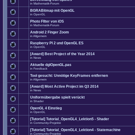
in
Mathematik-Forum
BGRABitmap mit OpenGL
in
OpenGL
Photo FIlter von iOS
in
Mathematik-Forum
Android 2 Finger Zoom
in
Allgemein
Raspberry PI 2 und OpenGL ES
in
OpenGL
[Award] Best Project of the Year 2014
in
News
Aktuelle dglOpenGL.pas
in
Feedback
Tool gesucht: Unnötige KeyFrames entfernen
in
Allgemein
[Award] Most Active Project im Q3 2014
in
News
Uniformübergabe spielt verückt
in
Shader
OpenGL 4 Einstieg
in
OpenGL
[Tutorial] Tutorial_OpenGL4_Lektion5 - Shader
in
Community-Projekte
[Tutorial] Tutorial_OpenGL4_Lektion4 - Statemachine
in
Community-Projekte