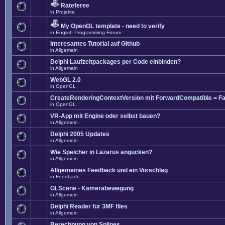
Rateferee
in
Projekte
My OpenGL template - need to verify
in
English Programming Forum
Interesantes Tutorial auf Github
in
Allgemein
Delphi Laufzeitpackages per Code einbinden?
in
Allgemein
WebGL 2.0
in
OpenGL
CreateRenderingContextVersion mit ForwardCompatible = Fa
in
OpenGL
VR-App mit Engine oder selbst bauen?
in
Allgemein
Delphi 2005 Updates
in
Allgemein
Wie Speicher in Lazarus angucken?
in
Allgemein
Allgemeines Feedback und ein Vorschlag
in
Feedback
GLScene - Kamerabewegung
in
Allgemein
Delphi Reader für 3MF files
in
Allgemein
Berechnung von Splines