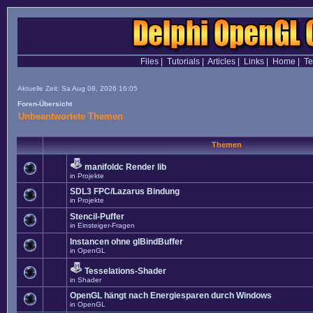
Files
|
Tutorials
|
Articles
|
Links
|
Home
|
T
Aktuelle Zeit: Sa Aug 08, 2026 16:05
Foren-Übersicht
Unbeantwortete Themen
Themen
manifoldc Render lib
in
Projekte
SDL3 FPC/Lazarus Bindung
in
Projekte
Stencil-Puffer
in
Einsteiger-Fragen
Instancen ohne glBindBuffer
in
OpenGL
Tesselations-Shader
in
Shader
OpenGL hängt nach Energiesparen durch Windows
in
OpenGL