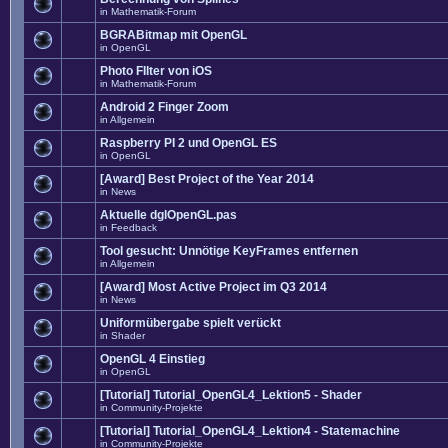
in
Mathematik-Forum
BGRABitmap mit OpenGL
in
OpenGL
Photo FIlter von iOS
in
Mathematik-Forum
Android 2 Finger Zoom
in
Allgemein
Raspberry PI 2 und OpenGL ES
in
OpenGL
[Award] Best Project of the Year 2014
in
News
Aktuelle dglOpenGL.pas
in
Feedback
Tool gesucht: Unnötige KeyFrames entfernen
in
Allgemein
[Award] Most Active Project im Q3 2014
in
News
Uniformübergabe spielt verückt
in
Shader
OpenGL 4 Einstieg
in
OpenGL
[Tutorial] Tutorial_OpenGL4_Lektion5 - Shader
in
Community-Projekte
[Tutorial] Tutorial_OpenGL4_Lektion4 - Statemachine
in
Community-Projekte