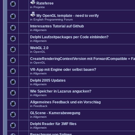
Rateferee
in
Projekte
My OpenGL template - need to verify
in
English Programming Forum
Interesantes Tutorial auf Github
in
Allgemein
Delphi Laufzeitpackages per Code einbinden?
in
Allgemein
WebGL 2.0
in
OpenGL
CreateRenderingContextVersion mit ForwardCompatible = Fa
in
OpenGL
VR-App mit Engine oder selbst bauen?
in
Allgemein
Delphi 2005 Updates
in
Allgemein
Wie Speicher in Lazarus angucken?
in
Allgemein
Allgemeines Feedback und ein Vorschlag
in
Feedback
GLScene - Kamerabewegung
in
Allgemein
Delphi Reader für 3MF files
in
Allgemein
Berechnung von Splines