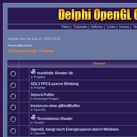
Files
|
Tutorials
|
Articles
|
Links
|
Home
|
T
Aktuelle Zeit: Mo Aug 10, 2026 13:25
Foren-Übersicht
Unbeantwortete Themen
Themen
manifoldc Render lib
in
Projekte
SDL3 FPC/Lazarus Bindung
in
Projekte
Stencil-Puffer
in
Einsteiger-Fragen
Instancen ohne glBindBuffer
in
OpenGL
Tesselations-Shader
in
Shader
OpenGL hängt nach Energiesparen durch Windows
in
OpenGL