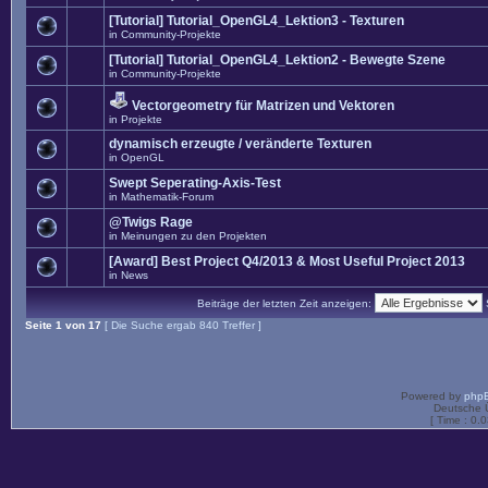
[Tutorial] Tutorial_OpenGL4_Lektion3 - Texturen
in
Community-Projekte
[Tutorial] Tutorial_OpenGL4_Lektion2 - Bewegte Szene
in
Community-Projekte
Vectorgeometry für Matrizen und Vektoren
in
Projekte
dynamisch erzeugte / veränderte Texturen
in
OpenGL
Swept Seperating-Axis-Test
in
Mathematik-Forum
@Twigs Rage
in
Meinungen zu den Projekten
[Award] Best Project Q4/2013 & Most Useful Project 2013
in
News
Beiträge der letzten Zeit anzeigen:
Seite
1
von
17
[ Die Suche ergab 840 Treffer ]
Powered by
php
Deutsche 
[ Time : 0.