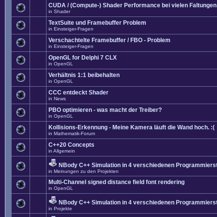
CUDA / (Compute-) Shader Performance bei vielen Faltungen
in
Shader
TextSuite und Framebuffer Problem
in
Einsteiger-Fragen
Verschachtelte Framebuffer / FBO - Problem
in
Einsteiger-Fragen
OpenGL for Delphi 7 CLX
in
OpenGL
Verhältnis 1:1 beibehalten
in
OpenGL
CCC entdeckt Shader
in
News
PBO optimieren - was macht der Treiber?
in
OpenGL
Kollisions-Erkennung - Meine Kamera läuft die Wand hoch. :(
in
Mathematik-Forum
C++20 Concepts
in
Allgemein
NBody C++ Simulation in 4 verschiedenen Programmierst
in
Meinungen zu den Projekten
Multi-Channel signed distance field font rendering
in
OpenGL
NBody C++ Simulation in 4 verschiedenen Programmierst
in
Projekte