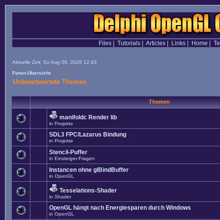
Files
|
Tutorials
|
Articles
|
Links
|
Home
|
T
Aktuelle Zeit: So Aug 09, 2026 12:43
Foren-Übersicht
Unbeantwortete Themen
Themen
manifoldc Render lib
in
Projekte
SDL3 FPC/Lazarus Bindung
in
Projekte
Stencil-Puffer
in
Einsteiger-Fragen
Instancen ohne glBindBuffer
in
OpenGL
Tesselations-Shader
in
Shader
OpenGL hängt nach Energiesparen durch Windows
in
OpenGL