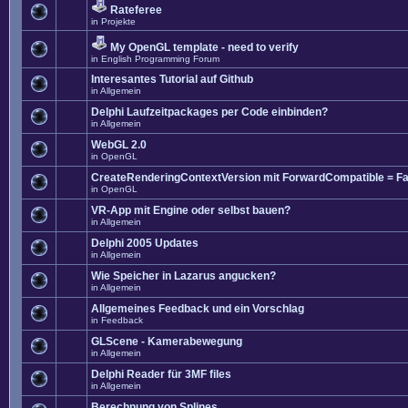
Rateferee
in
Projekte
My OpenGL template - need to verify
in
English Programming Forum
Interesantes Tutorial auf Github
in
Allgemein
Delphi Laufzeitpackages per Code einbinden?
in
Allgemein
WebGL 2.0
in
OpenGL
CreateRenderingContextVersion mit ForwardCompatible = Fa
in
OpenGL
VR-App mit Engine oder selbst bauen?
in
Allgemein
Delphi 2005 Updates
in
Allgemein
Wie Speicher in Lazarus angucken?
in
Allgemein
Allgemeines Feedback und ein Vorschlag
in
Feedback
GLScene - Kamerabewegung
in
Allgemein
Delphi Reader für 3MF files
in
Allgemein
Berechnung von Splines