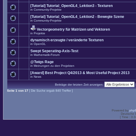
[Tutorial] Tutorial_OpenGL4_Lektion3 - Texturen
in
Community-Projekte
[Tutorial] Tutorial_OpenGL4_Lektion2 - Bewegte Szene
in
Community-Projekte
Vectorgeometry für Matrizen und Vektoren
in
Projekte
dynamisch erzeugte / veränderte Texturen
in
OpenGL
Swept Seperating-Axis-Test
in
Mathematik-Forum
@Twigs Rage
in
Meinungen zu den Projekten
[Award] Best Project Q4/2013 & Most Useful Project 2013
in
News
Beiträge der letzten Zeit anzeigen:
Seite
1
von
17
[ Die Suche ergab 840 Treffer ]
Powered by
php
Deutsche 
[ Time : 0.