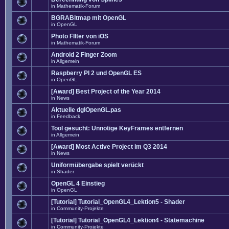
in
Mathematik-Forum
BGRABitmap mit OpenGL
in
OpenGL
Photo FIlter von iOS
in
Mathematik-Forum
Android 2 Finger Zoom
in
Allgemein
Raspberry PI 2 und OpenGL ES
in
OpenGL
[Award] Best Project of the Year 2014
in
News
Aktuelle dglOpenGL.pas
in
Feedback
Tool gesucht: Unnötige KeyFrames entfernen
in
Allgemein
[Award] Most Active Project im Q3 2014
in
News
Uniformübergabe spielt verückt
in
Shader
OpenGL 4 Einstieg
in
OpenGL
[Tutorial] Tutorial_OpenGL4_Lektion5 - Shader
in
Community-Projekte
[Tutorial] Tutorial_OpenGL4_Lektion4 - Statemachine
in
Community-Projekte