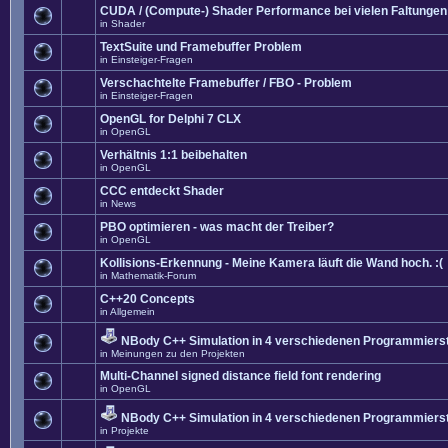
CUDA / (Compute-) Shader Performance bei vielen Faltungen
in
Shader
TextSuite und Framebuffer Problem
in
Einsteiger-Fragen
Verschachtelte Framebuffer / FBO - Problem
in
Einsteiger-Fragen
OpenGL for Delphi 7 CLX
in
OpenGL
Verhältnis 1:1 beibehalten
in
OpenGL
CCC entdeckt Shader
in
News
PBO optimieren - was macht der Treiber?
in
OpenGL
Kollisions-Erkennung - Meine Kamera läuft die Wand hoch. :(
in
Mathematik-Forum
C++20 Concepts
in
Allgemein
NBody C++ Simulation in 4 verschiedenen Programmierst
in
Meinungen zu den Projekten
Multi-Channel signed distance field font rendering
in
OpenGL
NBody C++ Simulation in 4 verschiedenen Programmierst
in
Projekte