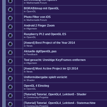
in
Mathematik-Forum
BGRABitmap mit OpenGL
in
OpenGL
Photo FIlter von iOS
in
Mathematik-Forum
Android 2 Finger Zoom
in
Allgemein
Raspberry PI 2 und OpenGL ES
in
OpenGL
[Award] Best Project of the Year 2014
in
News
Aktuelle dglOpenGL.pas
in
Feedback
Tool gesucht: Unnötige KeyFrames entfernen
in
Allgemein
[Award] Most Active Project im Q3 2014
in
News
Uniformübergabe spielt verückt
in
Shader
OpenGL 4 Einstieg
in
OpenGL
[Tutorial] Tutorial_OpenGL4_Lektion5 - Shader
in
Community-Projekte
[Tutorial] Tutorial_OpenGL4_Lektion4 - Statemachine
in
Community-Projekte