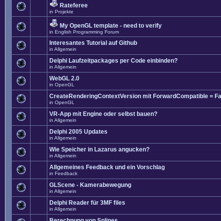
Rateferee
in
Projekte
My OpenGL template - need to verify
in
English Programming Forum
Interesantes Tutorial auf Github
in
Allgemein
Delphi Laufzeitpackages per Code einbinden?
in
Allgemein
WebGL 2.0
in
OpenGL
CreateRenderingContextVersion mit ForwardCompatible = Fa
in
OpenGL
VR-App mit Engine oder selbst bauen?
in
Allgemein
Delphi 2005 Updates
in
Allgemein
Wie Speicher in Lazarus angucken?
in
Allgemein
Allgemeines Feedback und ein Vorschlag
in
Feedback
GLScene - Kamerabewegung
in
Allgemein
Delphi Reader für 3MF files
in
Allgemein
Berechnung von Splines