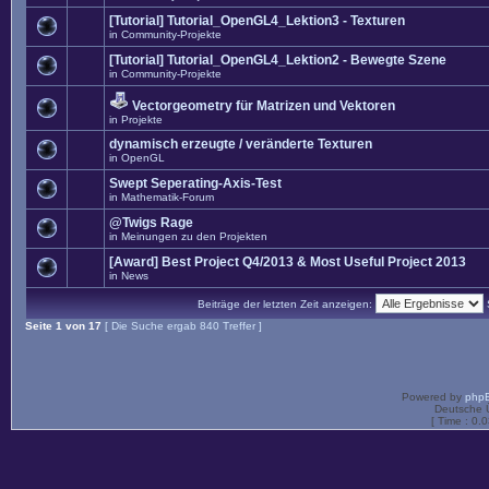
[Tutorial] Tutorial_OpenGL4_Lektion3 - Texturen
in
Community-Projekte
[Tutorial] Tutorial_OpenGL4_Lektion2 - Bewegte Szene
in
Community-Projekte
Vectorgeometry für Matrizen und Vektoren
in
Projekte
dynamisch erzeugte / veränderte Texturen
in
OpenGL
Swept Seperating-Axis-Test
in
Mathematik-Forum
@Twigs Rage
in
Meinungen zu den Projekten
[Award] Best Project Q4/2013 & Most Useful Project 2013
in
News
Beiträge der letzten Zeit anzeigen:
Seite
1
von
17
[ Die Suche ergab 840 Treffer ]
Powered by
php
Deutsche 
[ Time : 0.