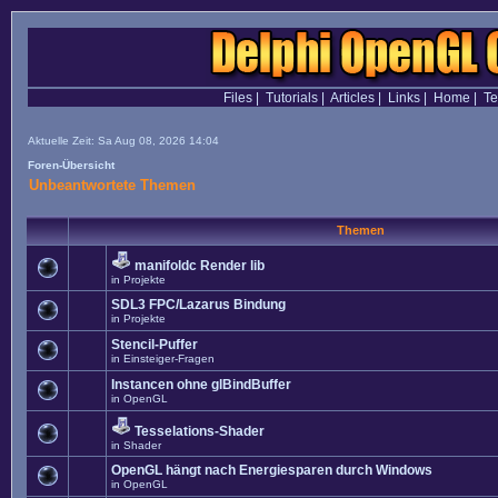
Files
|
Tutorials
|
Articles
|
Links
|
Home
|
T
Aktuelle Zeit: Sa Aug 08, 2026 14:04
Foren-Übersicht
Unbeantwortete Themen
Themen
manifoldc Render lib
in
Projekte
SDL3 FPC/Lazarus Bindung
in
Projekte
Stencil-Puffer
in
Einsteiger-Fragen
Instancen ohne glBindBuffer
in
OpenGL
Tesselations-Shader
in
Shader
OpenGL hängt nach Energiesparen durch Windows
in
OpenGL