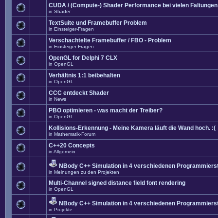
CUDA / (Compute-) Shader Performance bei vielen Faltungen
in
Shader
TextSuite und Framebuffer Problem
in
Einsteiger-Fragen
Verschachtelte Framebuffer / FBO - Problem
in
Einsteiger-Fragen
OpenGL for Delphi 7 CLX
in
OpenGL
Verhältnis 1:1 beibehalten
in
OpenGL
CCC entdeckt Shader
in
News
PBO optimieren - was macht der Treiber?
in
OpenGL
Kollisions-Erkennung - Meine Kamera läuft die Wand hoch. :(
in
Mathematik-Forum
C++20 Concepts
in
Allgemein
NBody C++ Simulation in 4 verschiedenen Programmierst
in
Meinungen zu den Projekten
Multi-Channel signed distance field font rendering
in
OpenGL
NBody C++ Simulation in 4 verschiedenen Programmierst
in
Projekte