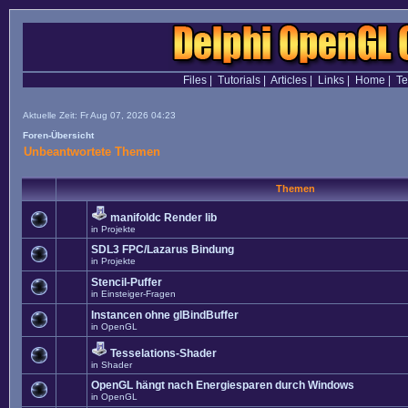
Files
|
Tutorials
|
Articles
|
Links
|
Home
|
T
Aktuelle Zeit: Fr Aug 07, 2026 04:23
Foren-Übersicht
Unbeantwortete Themen
Themen
manifoldc Render lib
in
Projekte
SDL3 FPC/Lazarus Bindung
in
Projekte
Stencil-Puffer
in
Einsteiger-Fragen
Instancen ohne glBindBuffer
in
OpenGL
Tesselations-Shader
in
Shader
OpenGL hängt nach Energiesparen durch Windows
in
OpenGL