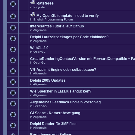
Rateferee
in
Projekte
My OpenGL template - need to verify
in
English Programming Forum
Interesantes Tutorial auf Github
in
Allgemein
Delphi Laufzeitpackages per Code einbinden?
in
Allgemein
WebGL 2.0
in
OpenGL
CreateRenderingContextVersion mit ForwardCompatible = Fa
in
OpenGL
VR-App mit Engine oder selbst bauen?
in
Allgemein
Delphi 2005 Updates
in
Allgemein
Wie Speicher in Lazarus angucken?
in
Allgemein
Allgemeines Feedback und ein Vorschlag
in
Feedback
GLScene - Kamerabewegung
in
Allgemein
Delphi Reader für 3MF files
in
Allgemein
Berechnung von Splines