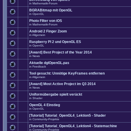
in
Mathematik-Forum
BGRABitmap mit OpenGL
in
OpenGL
Photo FIlter von iOS
in
Mathematik-Forum
Android 2 Finger Zoom
in
Allgemein
Raspberry PI 2 und OpenGL ES
in
OpenGL
[Award] Best Project of the Year 2014
in
News
Aktuelle dglOpenGL.pas
in
Feedback
Tool gesucht: Unnötige KeyFrames entfernen
in
Allgemein
[Award] Most Active Project im Q3 2014
in
News
Uniformübergabe spielt verückt
in
Shader
OpenGL 4 Einstieg
in
OpenGL
[Tutorial] Tutorial_OpenGL4_Lektion5 - Shader
in
Community-Projekte
[Tutorial] Tutorial_OpenGL4_Lektion4 - Statemachine
in
Community-Projekte