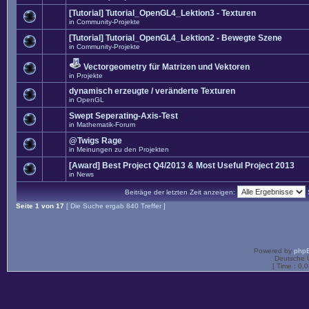
[Tutorial] Tutorial_OpenGL4_Lektion3 - Texturen
in
Community-Projekte
[Tutorial] Tutorial_OpenGL4_Lektion2 - Bewegte Szene
in
Community-Projekte
Vectorgeometry für Matrizen und Vektoren
in
Projekte
dynamisch erzeugte / veränderte Texturen
in
OpenGL
Swept Seperating-Axis-Test
in
Mathematik-Forum
@Twigs Rage
in
Meinungen zu den Projekten
[Award] Best Project Q4/2013 & Most Useful Project 2013
in
News
Beiträge der letzten Zeit anzeigen:
Seite
1
von
17
[ Die Suche ergab 840 Treffer ]
Powered by
php
Deutsche 
[ Time : 0.