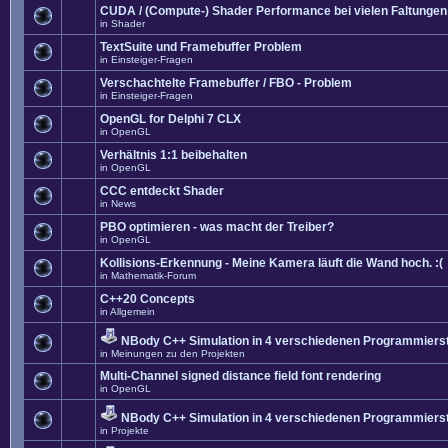
CUDA / (Compute-) Shader Performance bei vielen Faltungen
in
Shader
TextSuite und Framebuffer Problem
in
Einsteiger-Fragen
Verschachtelte Framebuffer / FBO - Problem
in
Einsteiger-Fragen
OpenGL for Delphi 7 CLX
in
OpenGL
Verhältnis 1:1 beibehalten
in
OpenGL
CCC entdeckt Shader
in
News
PBO optimieren - was macht der Treiber?
in
OpenGL
Kollisions-Erkennung - Meine Kamera läuft die Wand hoch. :(
in
Mathematik-Forum
C++20 Concepts
in
Allgemein
NBody C++ Simulation in 4 verschiedenen Programmierst
in
Meinungen zu den Projekten
Multi-Channel signed distance field font rendering
in
OpenGL
NBody C++ Simulation in 4 verschiedenen Programmierst
in
Projekte