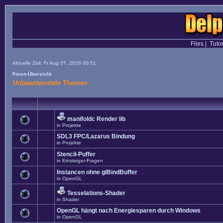
Files
|
Tutor
Aktuelle Zeit: Fr Aug 07, 2026 00:51
Foren-Übersicht
Unbeantwortete Themen
manifoldc Render lib
in
Projekte
SDL3 FPC/Lazarus Bindung
in
Projekte
Stencil-Puffer
in
Einsteiger-Fragen
Instancen ohne glBindBuffer
in
OpenGL
Tesselations-Shader
in
Shader
OpenGL hängt nach Energiesparen durch Windows
in
OpenGL