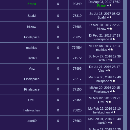
Do Aug 03, 2017 17:52
Frase
0
92349
Frase
So Jul 16, 2017 08:02
SpaM
0
75319
SpaM
Fr Mär 10, 2017 22:25
fritzew
0
77683
fritzew
Di Feb 21, 2017 17:19
Finalspace
0
75627
Finalspace
Mi Feb 08, 2017 17:04
mathias
0
774594
mathias
So Nov 27, 2016 19:39
user69
0
71572
user69
Do Jul 21, 2016 23:17
Vinz
0
77896
Vinz
Mo Jun 06, 2016 12:40
Finalspace
0
78217
Finalspace
Mi Apr 20, 2016 20:15
Finalspace
0
77150
Finalspace
Mi Mär 02, 2016 19:22
OML
0
76454
OML
Mo Feb 22, 2016 18:10
hefekuchen
0
75825
hefekuchen
Mo Feb 01, 2016 19:40
user69
0
76662
user69
So Nov 29, 2015 16:25