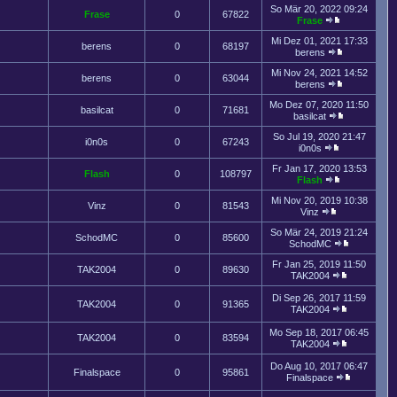
So Mär 20, 2022 09:24
Frase
0
67822
Frase
Mi Dez 01, 2021 17:33
berens
0
68197
berens
Mi Nov 24, 2021 14:52
berens
0
63044
berens
Mo Dez 07, 2020 11:50
basilcat
0
71681
basilcat
So Jul 19, 2020 21:47
i0n0s
0
67243
i0n0s
Fr Jan 17, 2020 13:53
Flash
0
108797
Flash
Mi Nov 20, 2019 10:38
Vinz
0
81543
Vinz
So Mär 24, 2019 21:24
SchodMC
0
85600
SchodMC
Fr Jan 25, 2019 11:50
TAK2004
0
89630
TAK2004
Di Sep 26, 2017 11:59
TAK2004
0
91365
TAK2004
Mo Sep 18, 2017 06:45
TAK2004
0
83594
TAK2004
Do Aug 10, 2017 06:47
Finalspace
0
95861
Finalspace