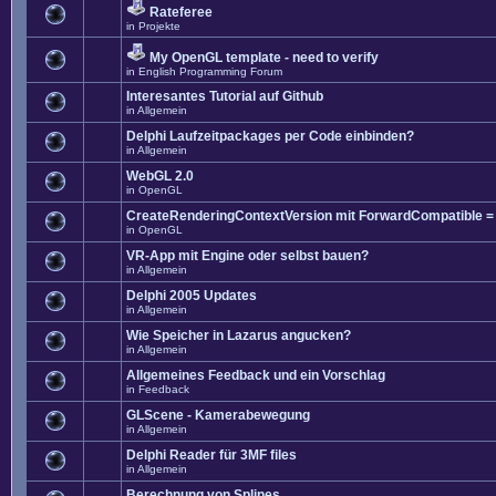
Rateferee
in
Projekte
My OpenGL template - need to verify
in
English Programming Forum
Interesantes Tutorial auf Github
in
Allgemein
Delphi Laufzeitpackages per Code einbinden?
in
Allgemein
WebGL 2.0
in
OpenGL
CreateRenderingContextVersion mit ForwardCompatible =
in
OpenGL
VR-App mit Engine oder selbst bauen?
in
Allgemein
Delphi 2005 Updates
in
Allgemein
Wie Speicher in Lazarus angucken?
in
Allgemein
Allgemeines Feedback und ein Vorschlag
in
Feedback
GLScene - Kamerabewegung
in
Allgemein
Delphi Reader für 3MF files
in
Allgemein
Berechnung von Splines