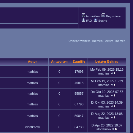
Anmelden
Registrieren
FAQ
Suche
Unbeantwortete Themen
|
Aktive Themen
Autor
Antworten
Zugriffe
Letzter Beitrag
Mo Feb 09, 2026 15:16
mathias
0
17696
mathias
Mi Feb 19, 2025 15:29
mathias
0
46813
mathias
Do Okt 19, 2023 07:57
mathias
0
55857
mathias
Di Okt 03, 2023 14:39
mathias
0
67796
mathias
Di Aug 22, 2023 13:08
mathias
0
50047
mathias
Di Apr 26, 2022 19:07
idontknow
0
64733
idontknow