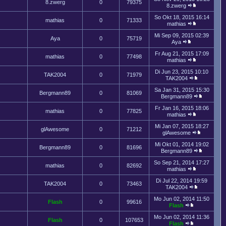
8.zwerg
0
79375
8.zwerg
So Okt 18, 2015 16:14
mathias
0
71333
mathias
Mi Sep 09, 2015 02:39
Aya
0
75719
Aya
Fr Aug 21, 2015 17:09
mathias
0
77498
mathias
Di Jun 23, 2015 10:10
TAK2004
0
71979
TAK2004
Sa Jan 31, 2015 15:30
Bergmann89
0
81069
Bergmann89
Fr Jan 16, 2015 18:06
mathias
0
77825
mathias
Mi Jan 07, 2015 18:27
glAwesome
0
71212
glAwesome
Mi Okt 01, 2014 19:02
Bergmann89
0
81696
Bergmann89
So Sep 21, 2014 17:27
mathias
0
82692
mathias
Di Jul 22, 2014 19:59
TAK2004
0
73463
TAK2004
Mo Jun 02, 2014 11:50
Flash
0
99616
Flash
Mo Jun 02, 2014 11:36
Flash
0
107653
Flash