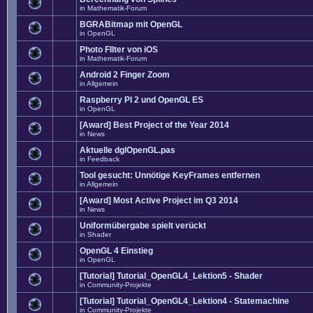
in
Mathematik-Forum
BGRABitmap mit OpenGL
in
OpenGL
Photo FIlter von iOS
in
Mathematik-Forum
Android 2 Finger Zoom
in
Allgemein
Raspberry PI 2 und OpenGL ES
in
OpenGL
[Award] Best Project of the Year 2014
in
News
Aktuelle dglOpenGL.pas
in
Feedback
Tool gesucht: Unnötige KeyFrames entfernen
in
Allgemein
[Award] Most Active Project im Q3 2014
in
News
Uniformübergabe spielt verückt
in
Shader
OpenGL 4 Einstieg
in
OpenGL
[Tutorial] Tutorial_OpenGL4_Lektion5 - Shader
in
Community-Projekte
[Tutorial] Tutorial_OpenGL4_Lektion4 - Statemachine
in
Community-Projekte