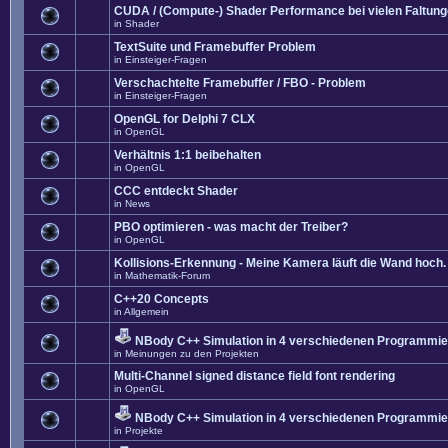
CUDA / (Compute-) Shader Performance bei vielen Faltun
in
Shader
TextSuite und Framebuffer Problem
in
Einsteiger-Fragen
Verschachtelte Framebuffer / FBO - Problem
in
Einsteiger-Fragen
OpenGL for Delphi 7 CLX
in
OpenGL
Verhältnis 1:1 beibehalten
in
OpenGL
CCC entdeckt Shader
in
News
PBO optimieren - was macht der Treiber?
in
OpenGL
Kollisions-Erkennung - Meine Kamera läuft die Wand hoch. 
in
Mathematik-Forum
C++20 Concepts
in
Allgemein
NBody C++ Simulation in 4 verschiedenen Programmier
in
Meinungen zu den Projekten
Multi-Channel signed distance field font rendering
in
OpenGL
NBody C++ Simulation in 4 verschiedenen Programmier
in
Projekte