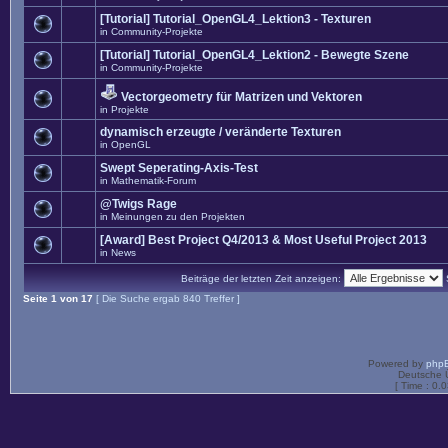
[Tutorial] Tutorial_OpenGL4_Lektion3 - Texturen
in
Community-Projekte
[Tutorial] Tutorial_OpenGL4_Lektion2 - Bewegte Szene
in
Community-Projekte
Vectorgeometry für Matrizen und Vektoren
in
Projekte
dynamisch erzeugte / veränderte Texturen
in
OpenGL
Swept Seperating-Axis-Test
in
Mathematik-Forum
@Twigs Rage
in
Meinungen zu den Projekten
[Award] Best Project Q4/2013 & Most Useful Project 2013
in
News
Beiträge der letzten Zeit anzeigen:
Seite
1
von
17
[ Die Suche ergab 840 Treffer ]
Powered by
php
Deutsche 
[ Time : 0.