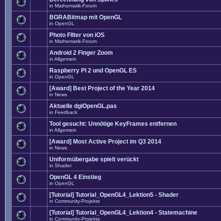
in
Mathematik-Forum
BGRABitmap mit OpenGL
in
OpenGL
Photo FIlter von iOS
in
Mathematik-Forum
Android 2 Finger Zoom
in
Allgemein
Raspberry PI 2 und OpenGL ES
in
OpenGL
[Award] Best Project of the Year 2014
in
News
Aktuelle dglOpenGL.pas
in
Feedback
Tool gesucht: Unnötige KeyFrames entfernen
in
Allgemein
[Award] Most Active Project im Q3 2014
in
News
Uniformübergabe spielt verückt
in
Shader
OpenGL 4 Einstieg
in
OpenGL
[Tutorial] Tutorial_OpenGL4_Lektion5 - Shader
in
Community-Projekte
[Tutorial] Tutorial_OpenGL4_Lektion4 - Statemachine
in
Community-Projekte