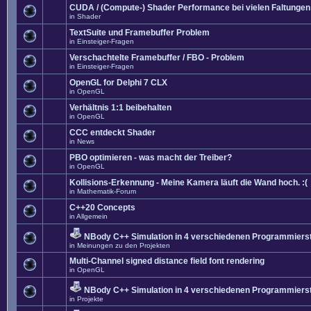
CUDA / (Compute-) Shader Performance bei vielen Faltungen
in
Shader
TextSuite und Framebuffer Problem
in
Einsteiger-Fragen
Verschachtelte Framebuffer / FBO - Problem
in
Einsteiger-Fragen
OpenGL for Delphi 7 CLX
in
OpenGL
Verhältnis 1:1 beibehalten
in
OpenGL
CCC entdeckt Shader
in
News
PBO optimieren - was macht der Treiber?
in
OpenGL
Kollisions-Erkennung - Meine Kamera läuft die Wand hoch. :(
in
Mathematik-Forum
C++20 Concepts
in
Allgemein
NBody C++ Simulation in 4 verschiedenen Programmierst
in
Meinungen zu den Projekten
Multi-Channel signed distance field font rendering
in
OpenGL
NBody C++ Simulation in 4 verschiedenen Programmierst
in
Projekte