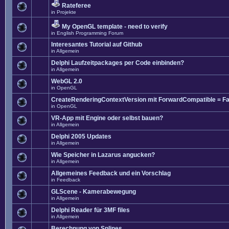
Rateferee
in
Projekte
My OpenGL template - need to verify
in
English Programming Forum
Interesantes Tutorial auf Github
in
Allgemein
Delphi Laufzeitpackages per Code einbinden?
in
Allgemein
WebGL 2.0
in
OpenGL
CreateRenderingContextVersion mit ForwardCompatible = Fa
in
OpenGL
VR-App mit Engine oder selbst bauen?
in
Allgemein
Delphi 2005 Updates
in
Allgemein
Wie Speicher in Lazarus angucken?
in
Allgemein
Allgemeines Feedback und ein Vorschlag
in
Feedback
GLScene - Kamerabewegung
in
Allgemein
Delphi Reader für 3MF files
in
Allgemein
Berechnung von Splines