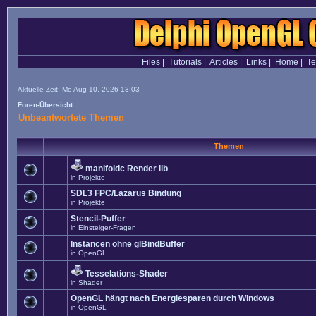
Files
|
Tutorials
|
Articles
|
Links
|
Home
|
T
Aktuelle Zeit: Mo Aug 10, 2026 13:03
Foren-Übersicht
Unbeantwortete Themen
Themen
manifoldc Render lib
in
Projekte
SDL3 FPC/Lazarus Bindung
in
Projekte
Stencil-Puffer
in
Einsteiger-Fragen
Instancen ohne glBindBuffer
in
OpenGL
Tesselations-Shader
in
Shader
OpenGL hängt nach Energiesparen durch Windows
in
OpenGL