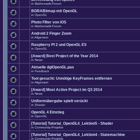
in
Mathematik-Forum
BGRABitmap mit OpenGL
in
OpenGL
Photo FIlter von iOS
in
Mathematik-Forum
Android 2 Finger Zoom
in
Allgemein
Raspberry PI 2 und OpenGL ES
in
OpenGL
[Award] Best Project of the Year 2014
in
News
Aktuelle dglOpenGL.pas
in
Feedback
Tool gesucht: Unnötige KeyFrames entfernen
in
Allgemein
[Award] Most Active Project im Q3 2014
in
News
Uniformübergabe spielt verückt
in
Shader
OpenGL 4 Einstieg
in
OpenGL
[Tutorial] Tutorial_OpenGL4_Lektion5 - Shader
in
Community-Projekte
[Tutorial] Tutorial_OpenGL4_Lektion4 - Statemachine
in
Community-Projekte