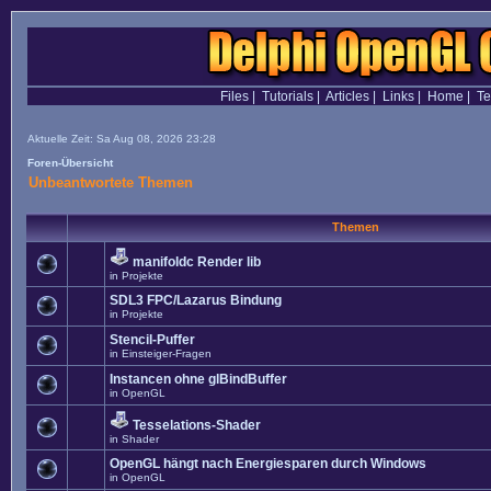
Files
|
Tutorials
|
Articles
|
Links
|
Home
|
T
Aktuelle Zeit: Sa Aug 08, 2026 23:28
Foren-Übersicht
Unbeantwortete Themen
Themen
manifoldc Render lib
in
Projekte
SDL3 FPC/Lazarus Bindung
in
Projekte
Stencil-Puffer
in
Einsteiger-Fragen
Instancen ohne glBindBuffer
in
OpenGL
Tesselations-Shader
in
Shader
OpenGL hängt nach Energiesparen durch Windows
in
OpenGL