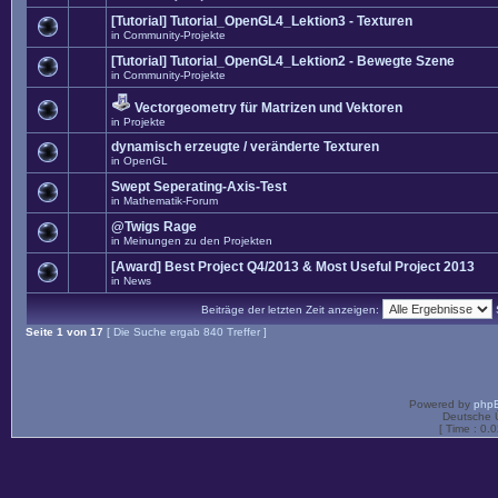
[Tutorial] Tutorial_OpenGL4_Lektion3 - Texturen
in
Community-Projekte
[Tutorial] Tutorial_OpenGL4_Lektion2 - Bewegte Szene
in
Community-Projekte
Vectorgeometry für Matrizen und Vektoren
in
Projekte
dynamisch erzeugte / veränderte Texturen
in
OpenGL
Swept Seperating-Axis-Test
in
Mathematik-Forum
@Twigs Rage
in
Meinungen zu den Projekten
[Award] Best Project Q4/2013 & Most Useful Project 2013
in
News
Beiträge der letzten Zeit anzeigen:
Seite
1
von
17
[ Die Suche ergab 840 Treffer ]
Powered by
php
Deutsche 
[ Time : 0.