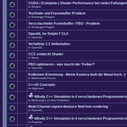
CUDA / (Compute-) Shader Performance bei vielen Faltungen
in
Shader
TextSuite und Framebuffer Problem
in
Einsteiger-Fragen
Verschachtelte Framebuffer / FBO - Problem
in
Einsteiger-Fragen
OpenGL for Delphi 7 CLX
in
OpenGL
Verhältnis 1:1 beibehalten
in
OpenGL
CCC entdeckt Shader
in
News
PBO optimieren - was macht der Treiber?
in
OpenGL
Kollisions-Erkennung - Meine Kamera läuft die Wand hoch. :(
in
Mathematik-Forum
C++20 Concepts
in
Allgemein
NBody C++ Simulation in 4 verschiedenen Programmierst
in
Meinungen zu den Projekten
Multi-Channel signed distance field font rendering
in
OpenGL
NBody C++ Simulation in 4 verschiedenen Programmierst
in
Projekte