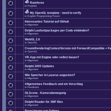
Rateferee
in
Projekte
My OpenGL template - need to verify
in
English Programming Forum
Interesantes Tutorial auf Github
in
Allgemein
Delphi Laufzeitpackages per Code einbinden?
in
Allgemein
WebGL 2.0
in
OpenGL
CreateRenderingContextVersion mit ForwardCompatible = Fa
in
OpenGL
VR-App mit Engine oder selbst bauen?
in
Allgemein
Delphi 2005 Updates
in
Allgemein
Wie Speicher in Lazarus angucken?
in
Allgemein
Allgemeines Feedback und ein Vorschlag
in
Feedback
GLScene - Kamerabewegung
in
Allgemein
Delphi Reader für 3MF files
in
Allgemein
Berechnung von Splines