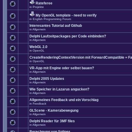
Rateferee
in
Projekte
My OpenGL template - need to verify
in
English Programming Forum
Interesantes Tutorial auf Github
in
Allgemein
Delphi Laufzeitpackages per Code einbinden?
in
Allgemein
WebGL 2.0
in
OpenGL
CreateRenderingContextVersion mit ForwardCompatible = Fa
in
OpenGL
VR-App mit Engine oder selbst bauen?
in
Allgemein
Delphi 2005 Updates
in
Allgemein
Wie Speicher in Lazarus angucken?
in
Allgemein
Allgemeines Feedback und ein Vorschlag
in
Feedback
GLScene - Kamerabewegung
in
Allgemein
Delphi Reader für 3MF files
in
Allgemein
Berechnung von Splines