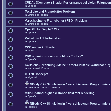
CUDA / (Compute-) Shader Performance bei vielen Faltungen
in
Shader
TextSuite und Framebuffer Problem
in
Einsteiger-Fragen
Verschachtelte Framebuffer / FBO - Problem
in
Einsteiger-Fragen
OpenGL for Delphi 7 CLX
in
OpenGL
Verhältnis 1:1 beibehalten
in
OpenGL
CCC entdeckt Shader
in
News
PBO optimieren - was macht der Treiber?
in
OpenGL
Kollisions-Erkennung - Meine Kamera läuft die Wand hoch. :(
in
Mathematik-Forum
C++20 Concepts
in
Allgemein
NBody C++ Simulation in 4 verschiedenen Programmierst
in
Meinungen zu den Projekten
Multi-Channel signed distance field font rendering
in
OpenGL
NBody C++ Simulation in 4 verschiedenen Programmierst
in
Projekte