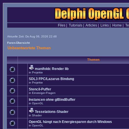
Files
|
Tutorials
|
Articles
|
Links
|
Home
|
T
Aktuelle Zeit: Do Aug 06, 2026 22:48
Foren-Übersicht
Unbeantwortete Themen
Themen
manifoldc Render lib
in
Projekte
SDL3 FPC/Lazarus Bindung
in
Projekte
Stencil-Puffer
in
Einsteiger-Fragen
Instancen ohne glBindBuffer
in
OpenGL
Tesselations-Shader
in
Shader
OpenGL hängt nach Energiesparen durch Windows
in
OpenGL