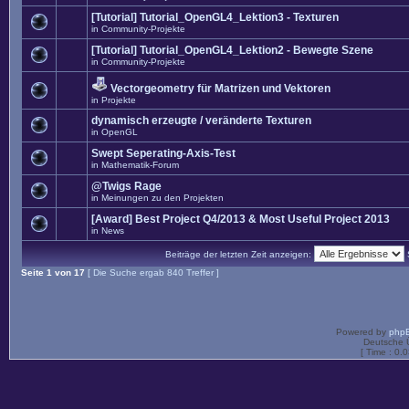
[Tutorial] Tutorial_OpenGL4_Lektion3 - Texturen
in
Community-Projekte
[Tutorial] Tutorial_OpenGL4_Lektion2 - Bewegte Szene
in
Community-Projekte
Vectorgeometry für Matrizen und Vektoren
in
Projekte
dynamisch erzeugte / veränderte Texturen
in
OpenGL
Swept Seperating-Axis-Test
in
Mathematik-Forum
@Twigs Rage
in
Meinungen zu den Projekten
[Award] Best Project Q4/2013 & Most Useful Project 2013
in
News
Beiträge der letzten Zeit anzeigen:
Seite
1
von
17
[ Die Suche ergab 840 Treffer ]
Powered by
php
Deutsche 
[ Time : 0.