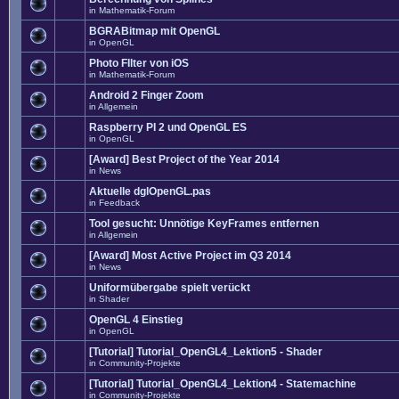
in
Mathematik-Forum
BGRABitmap mit OpenGL
in
OpenGL
Photo FIlter von iOS
in
Mathematik-Forum
Android 2 Finger Zoom
in
Allgemein
Raspberry PI 2 und OpenGL ES
in
OpenGL
[Award] Best Project of the Year 2014
in
News
Aktuelle dglOpenGL.pas
in
Feedback
Tool gesucht: Unnötige KeyFrames entfernen
in
Allgemein
[Award] Most Active Project im Q3 2014
in
News
Uniformübergabe spielt verückt
in
Shader
OpenGL 4 Einstieg
in
OpenGL
[Tutorial] Tutorial_OpenGL4_Lektion5 - Shader
in
Community-Projekte
[Tutorial] Tutorial_OpenGL4_Lektion4 - Statemachine
in
Community-Projekte