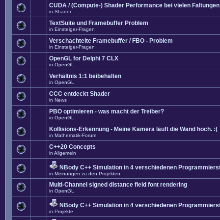
CUDA / (Compute-) Shader Performance bei vielen Faltungen
in
Shader
TextSuite und Framebuffer Problem
in
Einsteiger-Fragen
Verschachtelte Framebuffer / FBO - Problem
in
Einsteiger-Fragen
OpenGL for Delphi 7 CLX
in
OpenGL
Verhältnis 1:1 beibehalten
in
OpenGL
CCC entdeckt Shader
in
News
PBO optimieren - was macht der Treiber?
in
OpenGL
Kollisions-Erkennung - Meine Kamera läuft die Wand hoch. :(
in
Mathematik-Forum
C++20 Concepts
in
Allgemein
NBody C++ Simulation in 4 verschiedenen Programmierst
in
Meinungen zu den Projekten
Multi-Channel signed distance field font rendering
in
OpenGL
NBody C++ Simulation in 4 verschiedenen Programmierst
in
Projekte