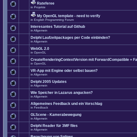
Rateferee
in
Projekte
My OpenGL template - need to verify
in
English Programming Forum
Interesantes Tutorial auf Github
in
Allgemein
Delphi Laufzeitpackages per Code einbinden?
in
Allgemein
WebGL 2.0
in
OpenGL
CreateRenderingContextVersion mit ForwardCompatible = Fa
in
OpenGL
VR-App mit Engine oder selbst bauen?
in
Allgemein
Delphi 2005 Updates
in
Allgemein
Wie Speicher in Lazarus angucken?
in
Allgemein
Allgemeines Feedback und ein Vorschlag
in
Feedback
GLScene - Kamerabewegung
in
Allgemein
Delphi Reader für 3MF files
in
Allgemein
Berechnung von Splines