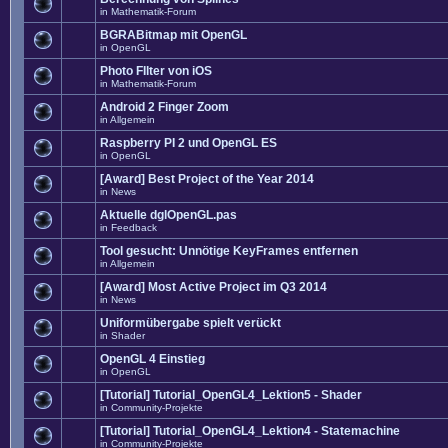
in
Mathematik-Forum
BGRABitmap mit OpenGL
in
OpenGL
Photo FIlter von iOS
in
Mathematik-Forum
Android 2 Finger Zoom
in
Allgemein
Raspberry PI 2 und OpenGL ES
in
OpenGL
[Award] Best Project of the Year 2014
in
News
Aktuelle dglOpenGL.pas
in
Feedback
Tool gesucht: Unnötige KeyFrames entfernen
in
Allgemein
[Award] Most Active Project im Q3 2014
in
News
Uniformübergabe spielt verückt
in
Shader
OpenGL 4 Einstieg
in
OpenGL
[Tutorial] Tutorial_OpenGL4_Lektion5 - Shader
in
Community-Projekte
[Tutorial] Tutorial_OpenGL4_Lektion4 - Statemachine
in
Community-Projekte