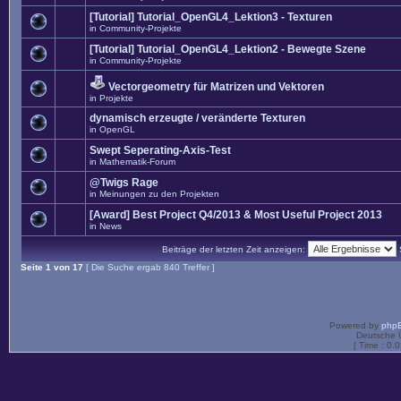
[Tutorial] Tutorial_OpenGL4_Lektion3 - Texturen
in
Community-Projekte
[Tutorial] Tutorial_OpenGL4_Lektion2 - Bewegte Szene
in
Community-Projekte
Vectorgeometry für Matrizen und Vektoren
in
Projekte
dynamisch erzeugte / veränderte Texturen
in
OpenGL
Swept Seperating-Axis-Test
in
Mathematik-Forum
@Twigs Rage
in
Meinungen zu den Projekten
[Award] Best Project Q4/2013 & Most Useful Project 2013
in
News
Beiträge der letzten Zeit anzeigen:
Seite
1
von
17
[ Die Suche ergab 840 Treffer ]
Powered by
php
Deutsche 
[ Time : 0.