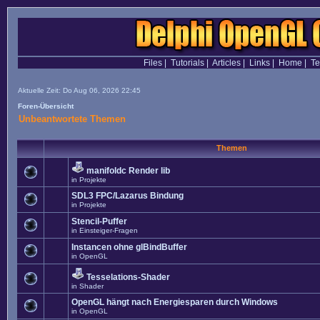
Files
|
Tutorials
|
Articles
|
Links
|
Home
|
T
Aktuelle Zeit: Do Aug 06, 2026 22:45
Foren-Übersicht
Unbeantwortete Themen
Themen
manifoldc Render lib
in
Projekte
SDL3 FPC/Lazarus Bindung
in
Projekte
Stencil-Puffer
in
Einsteiger-Fragen
Instancen ohne glBindBuffer
in
OpenGL
Tesselations-Shader
in
Shader
OpenGL hängt nach Energiesparen durch Windows
in
OpenGL